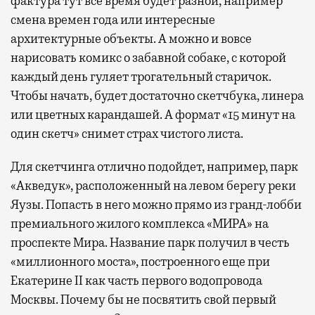
фактура тут все время будет разной, например
смена времен года или интересные
архитектурные объекты. А можно и вовсе
нарисовать комикс о забавной собаке, с которой
каждый день гуляет трогательный старичок.
Чтобы начать, будет достаточно скетчбука, линера
или цветных карандашей. А формат «15 минут на
один скетч» снимет страх чистого листа.
Для скетчинга отлично подойдет, например, парк
«Акведук», расположенный на левом берегу реки
Яузы. Попасть в него можно прямо из гранд-лобби
премиального жилого комплекса «МИРА» на
проспекте Мира. Название парк получил в честь
«миллионного моста», построенного еще при
Екатерине II как часть первого водопровода
Москвы. Почему бы не посвятить свой первый