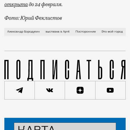
открыта
до 24 февраля.
Фото: Юрий Феклистов
О прогулках по Москве с фотоаппаратом, о том, что 
Александр Бородулин
выставка в Арт4
Посторонние
Это мой город
Статья
Анастасия Барышева
Люди