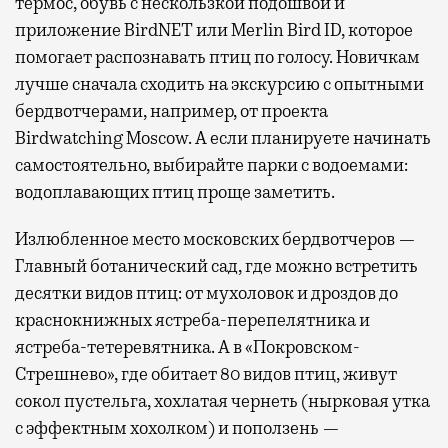
термос, обувь с нескользкой подошвой и
приложение BirdNET или Merlin Bird ID, которое
помогает распознавать птиц по голосу. Новичкам
лучше сначала сходить на экскурсию с опытными
бердвотчерами, например, от проекта
Birdwatching Moscow. А если планируете начинать
самостоятельно, выбирайте парки с водоемами:
водоплавающих птиц проще заметить.
Излюбленное место московских бердвотчеров —
Главный ботанический сад, где можно встретить
десятки видов птиц: от мухоловок и дроздов до
краснокнижных ястреба-перепелятника и
ястреба-тетеревятника. А в «Покровском-
Стрешнево», где обитает 80 видов птиц, живут
сокол пустельга, хохлатая чернеть (нырковая утка
с эффектным хохолком) и поползень —