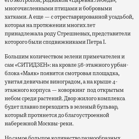
многочисленными птицами и бобровыми
хатками. А еще — с отреставрированной усадьбой,
которая на протяжении многих лет
принадлежала роду Стрешневых, представители
которого были сподвижниками Петра I.
Большим количеством зелени примечателен и
сам «СИТИДЗЕН»: на кровле 56-этажного урбан-
блока «Маяк» появится смотровая площадка,
увитая девичьим виноградом, а на крыше 4-
этажного корпуса — коворкинг под открытым
небом среди растений. Двор жилого комплекса
будет плавно переходить в зеленый бульвар,
который протянется до благоустроенной
набережной Москвы-реки.
Но самое большое количество разнообразных