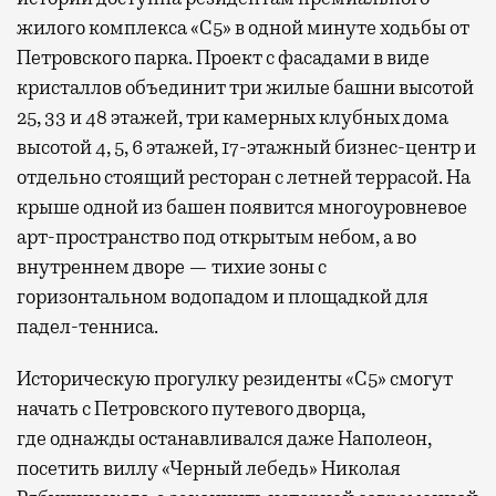
жилого комплекса «С5»
в одной минуте ходьбы от
Петровского парка. Проект с фасадами в виде
кристаллов объединит три жилые башни высотой
25, 33 и 48 этажей, три камерных клубных дома
высотой 4, 5, 6 этажей, 17-этажный бизнес-центр и
отдельно стоящий ресторан с летней террасой. На
крыше одной из башен появится многоуровневое
арт-пространство под открытым небом, а во
внутреннем дворе — тихие зоны с
горизонтальном водопадом и площадкой для
падел-тенниса.
Историческую прогулку резиденты «С5» смогут
начать с Петровского путевого дворца,
где
однажды останавливался даже Наполеон,
посетить виллу «Черный лебедь» Николая