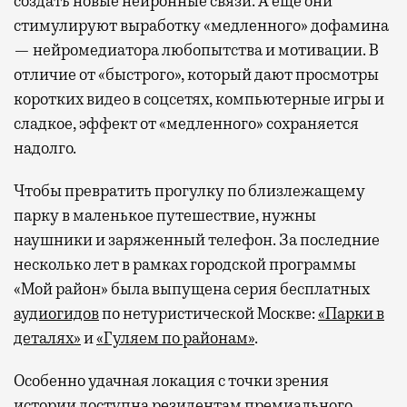
создать новые нейронные связи. А еще они
стимулируют выработку «медленного» дофамина
— нейромедиатора любопытства и мотивации. В
отличие от «быстрого», который дают просмотры
коротких видео в соцсетях, компьютерные игры и
сладкое, эффект от «медленного» сохраняется
надолго.
Чтобы превратить прогулку по близлежащему
парку в маленькое путешествие, нужны
наушники и заряженный телефон. За последние
несколько лет в рамках городской программы
«Мой район» была выпущена серия бесплатных
аудиогидов
по нетуристической Москве:
«Парки в
деталях»
и
«Гуляем по районам»
.
Особенно удачная локация с точки зрения
истории доступна резидентам премиального