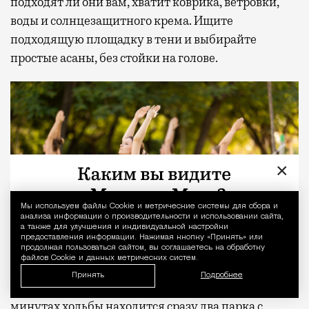
подходят ли они вам, хватит коврика, ветровки,
воды и солнцезащитного крема. Ищите
подходящую площадку в тени и выбирайте
простые асаны, без стойки на голове.
×
Мы используем файлы Сookie и метрические системы для сбора и
Уведомление 
анализа информации о производительности и использовании сайта,
а также для улучшения и индивидуальной настройки
предоставления информации. Нажимая кнопку «Принять» или
продолжая пользоваться сайтом, вы соглашаетесь на обработку
файлов Cookie и данных метрических систем.
Принять
Подробнее
У резидентов мультиквартала «СИТИДЗЕН» в 10
минутах ходьбы находится сразу два парка с