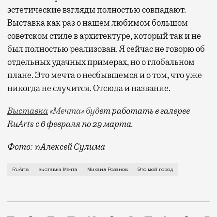
эстетические взгляды полностью совпадают.
Выставка как раз о нашем любимом большом
советском стиле в архитектуре, который так и не
был полностью реализован. Я сейчас не говорю об
отдельных удачных примерах, но о глобальном
плане. Это мечта о несбывшемся и о том, что уже
никогда не случится. Отсюда и название.
Выставка
«Мечта» буд
ет работать в галерее
RuArts с 6 февраля по 29 марта.
Фото: ©Алексей Сулима
О Москве, потерявшей свой характер, и о ресторане 
RuArts
выставка Мечта
Михаил Розанов
Это мой город