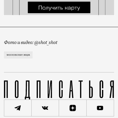
Фото и видео: @shot_shot
Москва сегодня переживает, возможно, самый жаркий
московская жара