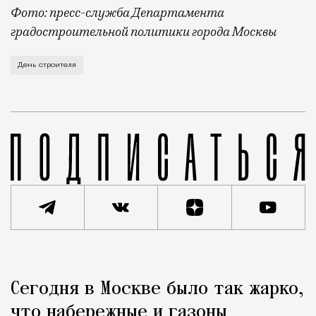
Фото: пресс-служба Департамента
градостроительной политики города Москвы
В этом году профессиональный праздник День строи
День строителя
Реклама
Редакция Москвич Mag
Сегодня в Москве было так жарко,
Город
что набережные и газоны