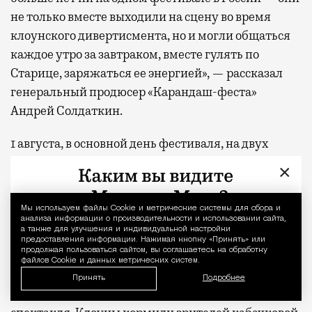
не только вместе выходили на сцену во время
клоунского дивертисмента, но и могли общаться
каждое утро за завтраком, вместе гулять по
Старице, заряжаться ее энергией», — рассказал
генеральный продюсер «Карандаш-феста»
Андрей Солдаткин.
1 августа, в основной день фестиваля, на двух
сценах до самого заката выступали и мэтры
×
отечественной клоунады, и самые актуальные
молодые клоун-театры. В спектакле «Идите в
Мы используем файлы Сookie и метрические системы для сбора и
Уведомление 
баню» театра «Неболет» в один момент на сцене
анализа информации о производительности и использовании сайта,
а также для улучшения и индивидуальной настройки
оказалась целая толпа детей. А «Гамлет» с
предоставления информации. Нажимая кнопку «Принять» или
продолжая пользоваться сайтом, вы соглашаетесь на обработку
артистами театра «Около» в постановке
файлов Cookie и данных метрических систем.
номинантки «Золотой маски» Саши Толстошевой
Принять
Подробнее
был построен на деконструкции самой идеи