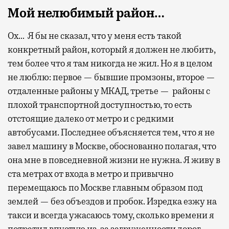
Мой нелюбимый район…
Ох… Я бы не сказал, что у меня есть такой
конкретный район, который я должен не любить,
тем более что я там никогда не жил. Но я в целом
не люблю: первое — бывшие промзоны, второе —
отдаленные районы у МКАД, третье — районы с
плохой транспортной доступностью, то есть
отстоящие далеко от метро и с редкими
автобусами. Последнее объясняется тем, что я не
завел машину в Москве, обоснованно полагая, что
она мне в повседневной жизни не нужна. Я живу в
ста метрах от входа в метро и привычно
перемещаюсь по Москве главным образом под
землей — без объездов и пробок. Изредка езжу на
такси и всегда ужасаюсь тому, сколько времени я
потратил впустую из-за загруженности дорог.