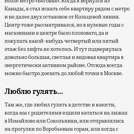
Возле метро «Беговая». Когда я вернулся из
Канады, я стал искать себе квартиру рядом с метро
и не далее двух остановок от Кольцевой линии.
Центр тоже рассматривался, но в нулевые годы с
магазинами в центре было плоховато, да и
покупать какой-нибудь четвертый или пятый
этаж без лифта не хотелось. И тут подвернулась
довольно большая, светлая и видовая квартира в
энергетически активном районе. Отсюда всегда
можно быстро доехать до любой точки в Москве.
Люблю гулять…
Там же, где любил гулять в детстве и юности,
когда мы с родителями ездили кататься на лыжах
в Измайлово или Сокольники, или отправлялись
на прогулки по Воробьевым горам, или когда с