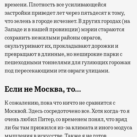
времени. Плотность все усиливающейся
застройки приведет лет через пятьдесят к тому,
что зелень в городе исчезнет. В других городах (на
Западе и в нашей провинции) мэрии стараются
сохранить нежилыми районы оврагов,
окультуривают их, прокладывают дорожки и
превращают в длинные, но неширокие парки с
пешеходными тоннелями для гуляющих горожан
под пересекающими эти овраги улицами.
Если не Москва, то…
К сожалению, пока что ничто не сравнится с
Москвой. Здесь сосредоточено все. Хотя когда-то я
очень любил Питер, со временем понял, что вряд
ли бы там прижился из-за климата и иного модуса
мышления в искусстве. Также я не готов