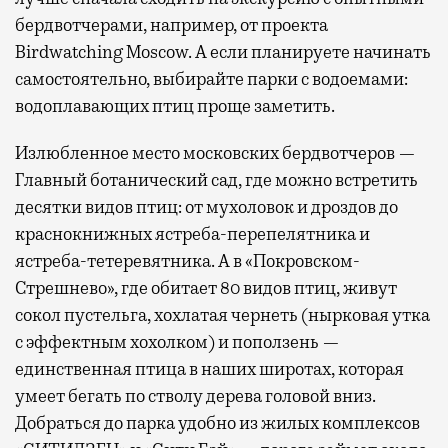
бердвотчерами, например, от проекта
Birdwatching Moscow. А если планируете начинать
самостоятельно, выбирайте парки с водоемами:
водоплавающих птиц проще заметить.
Излюбленное место московских бердвотчеров —
Главный ботанический сад, где можно встретить
десятки видов птиц: от мухоловок и дроздов до
краснокнижных ястреба-перепелятника и
ястреба-тетеревятника. А в «Покровском-
Стрешнево», где обитает 80 видов птиц, живут
сокол пустельга, хохлатая чернеть (нырковая утка
с эффектным хохолком) и поползень —
единственная птица в наших широтах, которая
умеет бегать по стволу дерева головой вниз.
Добраться до парка удобно из жилых комплексов