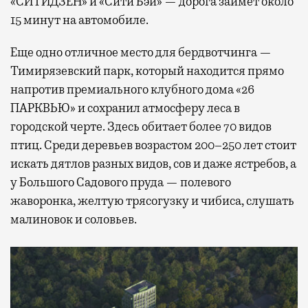
«СИТИДЗЕН» и «Сити Бэй» — дорога займет около
15 минут на автомобиле.
Еще одно отличное место для бердвотчинга —
Тимирязевский парк, который находится прямо
напротив премиального клубного дома «26
ПАРКВЬЮ» и сохранил атмосферу леса в
городской черте. Здесь обитает более 70 видов
птиц. Среди деревьев возрастом 200–250 лет стоит
искать дятлов разных видов, сов и даже ястребов, а
у Большого Садового пруда — полевого
жаворонка, желтую трясогузку и чибиса, слушать
малиновок и соловьев.