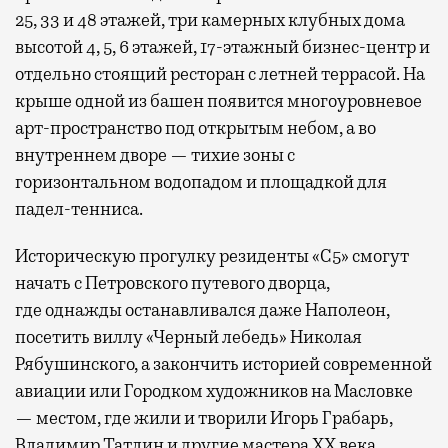
25, 33 и 48 этажей, три камерных клубных дома
высотой 4, 5, 6 этажей, 17-этажный бизнес-центр и
отдельно стоящий ресторан с летней террасой. На
крыше одной из башен появится многоуровневое
арт-пространство под открытым небом, а во
внутреннем дворе — тихие зоны с
горизонтальном водопадом и площадкой для
падел-тенниса.
Историческую прогулку резиденты «С5» смогут
начать с Петровского путевого дворца,
где
однажды останавливался даже Наполеон,
посетить виллу «Черный лебедь» Николая
Рябушинского, а закончить историей современной
авиации или Городком художников на Масловке
— местом, где жили и творили Игорь Грабарь,
Владимир Татлин и другие мастера XX века.