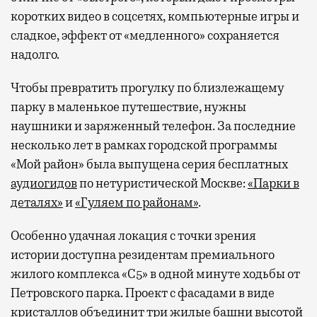
коротких видео в соцсетях, компьютерные игры и
сладкое, эффект от «медленного» сохраняется
надолго.
Чтобы превратить прогулку по близлежащему
парку в маленькое путешествие, нужны
наушники и заряженный телефон. За последние
несколько лет в рамках городской программы
«Мой район» была выпущена серия бесплатных
аудиогидов
по нетуристической Москве:
«Парки в
деталях»
и
«Гуляем по районам»
.
Особенно удачная локация с точки зрения
истории доступна резидентам премиального
жилого комплекса «С5»
в одной минуте ходьбы от
Петровского парка. Проект с фасадами в виде
кристаллов объединит три жилые башни высотой