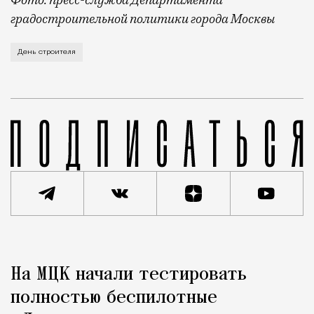
градостроительной политики города Москвы
В этом году профессиональный праздник День строи
День строителя
Реклама
Редакция Москвич Mag
На МЦК начали тестировать
Город
полностью беспилотные