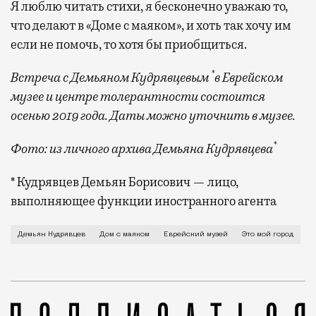
Я люблю читать стихи, я бесконечно уважаю то,
что делают в «Доме с маяком», и хоть так хочу им
если не помочь, то хотя бы приобщиться.
*
Встреча с Демьяном Кудрявцевым
в Еврейском
музее и центре толерантности состоится
осенью 2019 года. Даты можно уточнить в музее.
*
Фото: из личного архива Демьяна Кудрявцева
* Кудрявцев Демьян Борисович — лицо,
выполняющее функции иностранного агента
О жизни в самолетах, о том, что Москву легко «вози
Демьян Кудрявцев
Дом с маяком
Еврейский музей
Это мой город