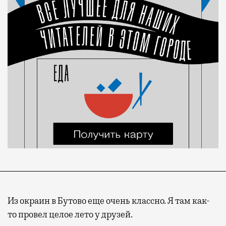
Из окраин в Бутово еще очень классно. Я там как-
то провел целое лето у друзей.