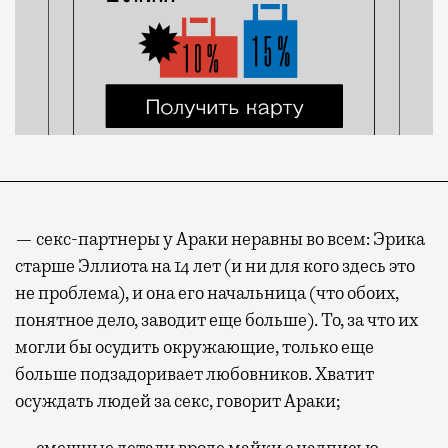
— секс-партнеры у Араки неравны во всем: Эрика
старше Эллиота на 14 лет (и ни для кого здесь это
не проблема), и она его начальница (что обоих,
понятное дело, заводит еще больше). То, за что их
могли бы осудить окружающие, только еще
больше подзадоривает любовников. Хватит
осуждать людей за секс, говорит Араки;