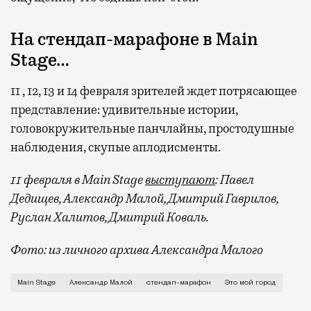
На стендап-марафоне в Main
Stage…
11 , 12, 13 и 14 февраля зрителей ждет потрясающее
представление: удивительные истории,
головокружительные панчлайны, простодушные
наблюдения, скупые аплодисменты.
11 февраля в Main Stage
выступают
: Павел
Дедищев, Александр Малой, Дмитрий Гаврилов,
Руслан Халитов, Дмитрий Коваль.
Фото: из личного архива Александра Малого
О вальяжных питерцах и амбициозных москвичах, о л
Main Stage
Александр Малой
стендап-марафон
Это мой город