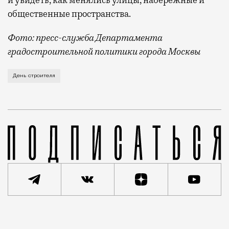
и увидеть, как менялись улицы, набережные и
общественные пространства.
Фото: пресс-служба Департамента
градостроительной политики города Москвы
В этом году профессиональный праздник День строи
День строителя
Реклама
Редакция Москвич Mag