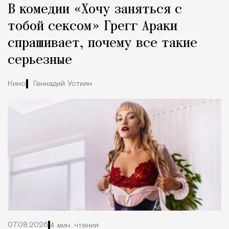
В комедии «Хочу заняться с
Город
тобой сексом» Грегг Араки
спрашивает, почему все такие
серьезные
Кино
Геннадий Устиян
07.08.2026
4 мин. чтения