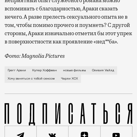
неприятный опыт служебного романа можно
вспоминать с благодарностью, Араки сказать
нечего. А разве прелесть сексуального опыта не в
том, чтобы помимо прочего и поумнеть? С другой
стороны, Араки изначально отметил бы этот упрек
в поверхностности как проявление «нед**ба».
Фото: Magnolia Pictures
В первой же сцене своего нового фильма Грегг Арак
Грегг Араки
Купер Хоффман
новые фильмы
Оливия Уайлд
Хочу заняться с тобой сексом
Чарли XCX