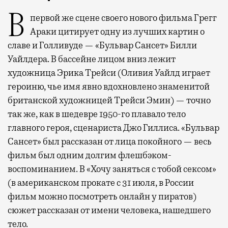
В первой же сцене своего нового фильма Грегг
Араки цитирует одну из лучших картин о
славе и Голливуде — «Бульвар Сансет» Билли
Уайлдера. В бассейне лицом вниз лежит
художница Эрика Трейси (Оливия Уайлд играет
героиню, чье имя явно вдохновлено знаменитой
британской художницей Трейси Эмин) — точно
так же, как в шедевре 1950-го плавало тело
главного героя, сценариста Джо Гиллиса. «Бульвар
Сансет» был рассказан от лица покойного — весь
фильм был одним долгим флешбэком-
воспоминанием. В «Хочу заняться с тобой сексом»
(в американском прокате с 31 июля, в России
фильм можно посмотреть онлайн у пиратов)
сюжет рассказан от имени человека, нашедшего
тело.