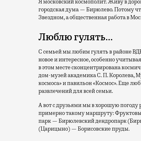
Я московский космополит. Живу в доро
городская дума — Бирюлево. Потому что
Звездном, а общественная работа в Мос
Люблю гулять…
С семьей мы любим гулять в районе ВДН
новое и интересное, особенно учитывая
в этом месте сконцентрирована косми
дом-музей академика С. П. Королева,
космоса» и павильон «Космос». Еще люб
развлечений для всей семьи.
А вот с друзьями мы в хорошую погоду
примерно такому маршруту: Фруктовы
парк — Бирюлевский дендропарк (Бирю
(Царицыно) — Борисовские пруды.