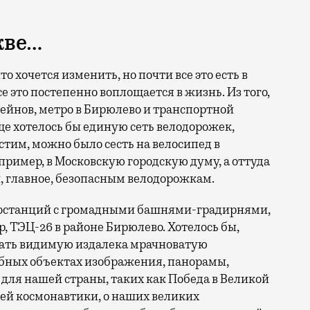
кве…
о хочется изменить, но почти все это есть в
е это постепенно воплощается в жизнь. Из того,
сейнов, метро в Бирюлево и транспортной
е хотелось бы единую сеть велодорожек,
тим, можно было сесть на велосипед в
пример, в Московскую городскую думу, а оттуда
и, главное, безопасным велодорожкам.
тростанций с громадными башнями-градирнями,
, ТЭЦ-26 в районе Бирюлево. Хотелось бы,
вать видимую издалека мрачноватую
обных объектах изображения, панорамы,
для нашей страны, таких как Победа в Великой
ей космонавтики, о наших великих