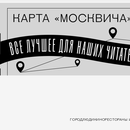
ГОРОД
ЛЮДИ
КИНО
РЕСТОРАНЫ 