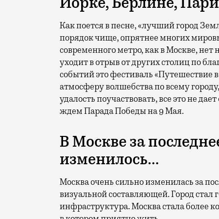
Йорке, Берлине, Пар
Как поется в песне, «лучший город Земл
порядок чище, опрятнее многих мировых
современного метро, как в Москве, нет
уходит в отрыв от других столиц по бл
событий это фестиваль «Путешествие в
атмосферу волшебства по всему городу,
удалость поучаствовать, все это не дае
ждем Парада Победы на 9 Мая.
В Москве за последне
изменилось…
Москва очень сильно изменилась за пос
визуальной составляющей. Город стал г
инфраструктура. Москва стала более 
в котором приятно жить.