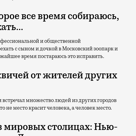
торое все время собираюсь,
хать…
рофессиональной и общественной
ехать с сыном и дочкой в Московский зоопарк и
ижайшее время постараюсь это исправить.
квичей от жителей других
и встречал множество людей из других городов
о не место красит человека, а человек место.
в мировых столицах: Нью-