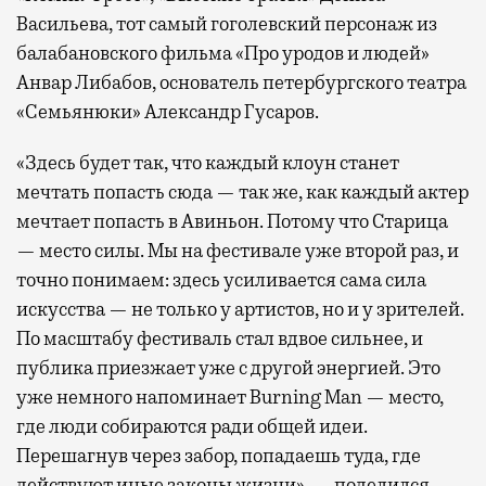
Васильева, тот самый гоголевский персонаж из
балабановского фильма «Про уродов и людей»
Анвар Либабов, основатель петербургского театра
«Семьянюки» Александр Гусаров.
«Здесь будет так, что каждый клоун станет
мечтать попасть сюда — так же, как каждый актер
мечтает попасть в Авиньон. Потому что Старица
— место силы. Мы на фестивале уже второй раз, и
точно понимаем: здесь усиливается сама сила
искусства — не только у артистов, но и у зрителей.
По масштабу фестиваль стал вдвое сильнее, и
публика приезжает уже с другой энергией. Это
уже немного напоминает Burning Man — место,
где люди собираются ради общей идеи.
Перешагнув через забор, попадаешь туда, где
действуют иные законы жизни», — поделился