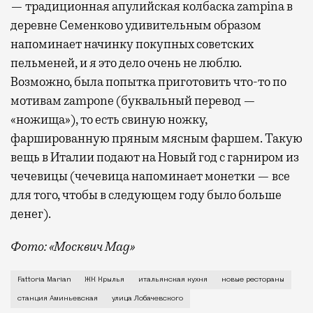
— традиционная апулийская колбаска zampina в
деревне Семенково удивительным образом
напоминает начинку покупных советских
пельменей, и я это дело очень не люблю.
Возможно, была попытка приготовить что-то по
мотивам zampone (буквальный перевод —
«ножища»), то есть свиную ножку,
фаршированную пряным мясным фаршем. Такую
вещь в Италии подают на Новый год с гарниром из
чечевицы (чечевица напоминает монетки — все
для того, чтобы в следующем году было больше
денег).
Фото: «Москвич Mag»
Настоящая итальянская ферма и кафе при ней Fattor
Fattoria Marian
ЖК Крылья
итальянская кухня
новые рестораны
станция Аминьевская
улица Лобачевского