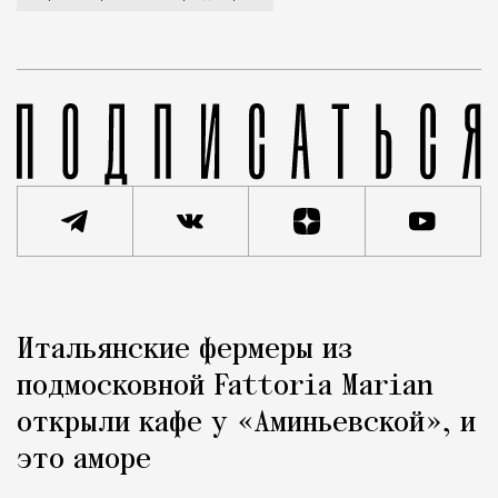
Реклама
Редакция Москвич Mag
Итальянские фермеры из
Город
подмосковной Fattoria Marian
открыли кафе у «Аминьевской», и
это аморе