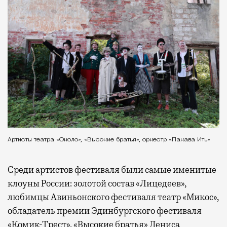
Артисты театра «Около», «Высокие братья», оркестр «Пакава Ить»
Среди артистов фестиваля были самые именитые
клоуны России: золотой состав «Лицедеев»,
любимцы Авиньонского фестиваля театр «Микос»,
обладатель премии Эдинбургского фестиваля
«Комик-Трест», «Высокие братья» Дениса