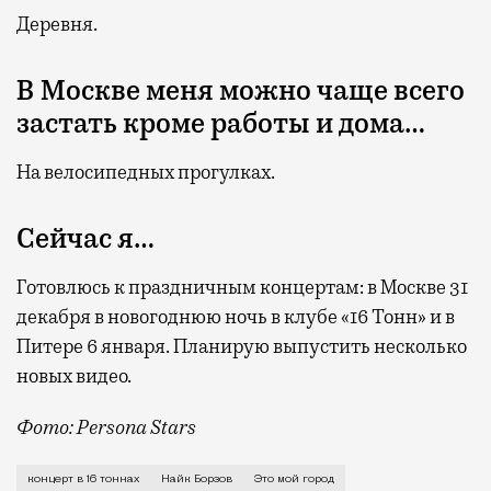
Деревня.
В Москве меня можно чаще всего
застать кроме работы и дома…
На велосипедных прогулках.
Сейчас я…
Готовлюсь к праздничным концертам: в Москве 31
декабря в новогоднюю ночь в клубе «16 Тонн» и в
Питере 6 января. Планирую выпустить несколько
новых видео.
Фото: Persona Stars
О нехватке душевности в Москве и подготовке к свое
концерт в 16 тоннах
Найк Борзов
Это мой город