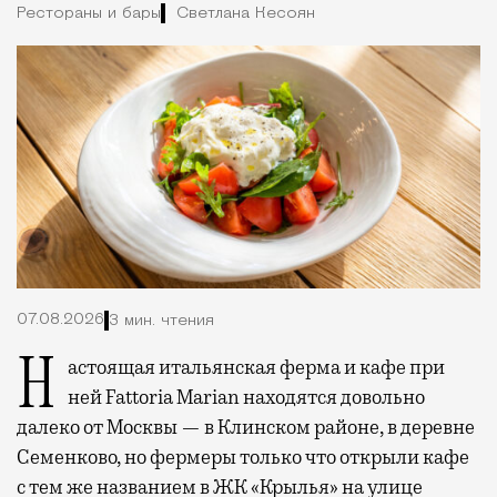
Рестораны и бары
Светлана Кесоян
07.08.2026
3 мин. чтения
Настоящая итальянская ферма и кафе при
ней Fattoria Marian находятся довольно
далеко от Москвы — в Клинском районе, в деревне
Семенково, но фермеры только что открыли кафе
с тем же названием в ЖК «Крылья» на улице