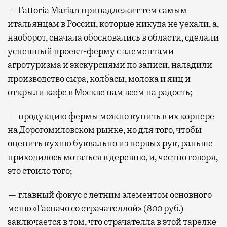
— Fattoria Marian принадлежит тем самым
итальянцам в России, которые никуда не уехали, а,
наоборот, сначала обосновались в области, сделали
успешный проект-ферму с элементами
агротуризма и экскурсиями по записи, наладили
производство сыра, колбасы, молока и яиц и
открыли кафе в Москве нам всем на радость;
— продукцию фермы можно купить в их корнере
на Дорогомиловском рынке, но для того, чтобы
оценить кухню буквально из первых рук, раньше
приходилось мотаться в деревню, и, честно говоря,
это стоило того;
— главный фокус с летним элементом основного
меню «Гаспачо со страчателлой» (800 руб.)
заключается в том, что страчателла в этой тарелке