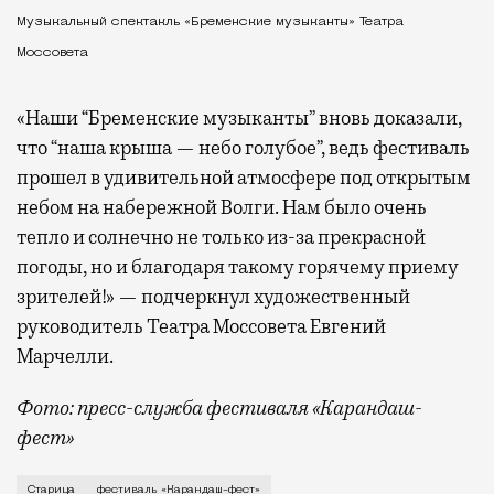
Музыкальный спектакль «Бременские музыканты» Театра
Моссовета
«Наши “Бременские музыканты” вновь доказали,
что “наша крыша — небо голубое”, ведь фестиваль
прошел в удивительной атмосфере под открытым
небом на набережной Волги. Нам было очень
тепло и солнечно не только из-за прекрасной
погоды, но и благодаря такому горячему приему
зрителей!» — подчеркнул художественный
руководитель Театра Моссовета Евгений
Марчелли.
Фото: пресс-служба фестиваля «Карандаш-
фест»
В минувший уикенд маленькая Старица в Тверской об
Старица
фестиваль «Карандаш-фест»