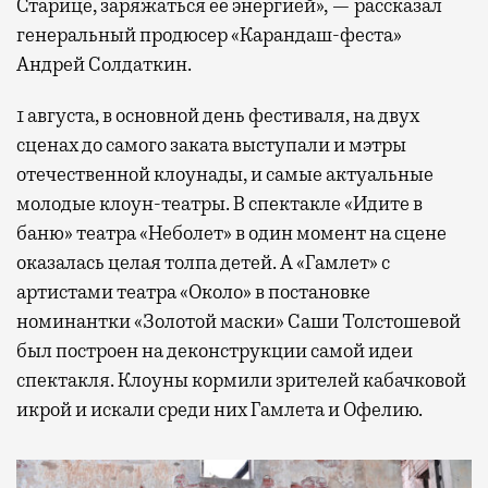
Старице, заряжаться ее энергией», — рассказал
генеральный продюсер «Карандаш-феста»
Андрей Солдаткин.
1 августа, в основной день фестиваля, на двух
сценах до самого заката выступали и мэтры
отечественной клоунады, и самые актуальные
молодые клоун-театры. В спектакле «Идите в
баню» театра «Неболет» в один момент на сцене
оказалась целая толпа детей. А «Гамлет» с
артистами театра «Около» в постановке
номинантки «Золотой маски» Саши Толстошевой
был построен на деконструкции самой идеи
спектакля. Клоуны кормили зрителей кабачковой
икрой и искали среди них Гамлета и Офелию.