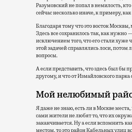
Разумовский не попал в немилость, кто
сейчас несколько иначе, к примеру, ка
Благодаря тому что это восток Москвы,
Здесь все сохранилось так, как нужно 
исключением того, что его стали хуже 
этой задачей справлялись лоси, потом л
вопросы.
А если представить, что здесь был бы п
другому, и что от Измайловского парка 
Мой нелюбимый райо
Я даже не знаю, есть ли в Москве места,
сами жители не любят то, что их окружа
заканчивается. Ну а если вспомнить к
местом, то это район Кабельных улиц во