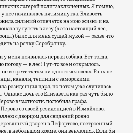
линских лагерей политзаключенных. Я помню,
ять у нее начиналась пятиминутка. Близость
ожила сильный отпечаток на мою жизнь и на
началу гулять в лесу (а это настоящий лес,
опы) было для меня сущей мукой — разве что
одить на речку Серебрянку.
и у меня появилась первая собака. Вот тогда,
ю погоду — в лес! Тут-то все и открылось.
 не встретить там ни одного человека. Раньше
ринцы, каналы, теплицы с заморскими
ла резиденция царя, но потом уже случилась
… Однако дочь его Елизавета как раз чуть было
Перово в частности: полюбила графа
 Перово со своей резиденцией в Измайлово,
аллею с дворцом для свиданий ровно
 деревянный дворец в Лефортово, построенный
 же, в небольшом храме, они венчались. Если бы