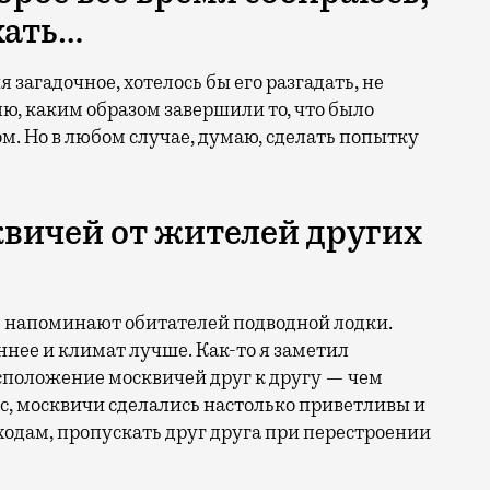
хать…
 загадочное, хотелось бы его разгадать, не
яю, каким образом завершили то, что было
м. Но в любом случае, думаю, сделать попытку
квичей от жителей других
не напоминают обитателей подводной лодки.
ннее и климат лучше. Как-то я заметил
асположение москвичей друг к другу — чем
ис, москвичи сделались настолько приветливы и
ходам, пропускать друг друга при перестроении