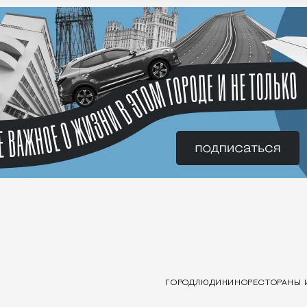
ГОРОД
ЛЮДИ
КИНО
РЕСТОРАНЫ 