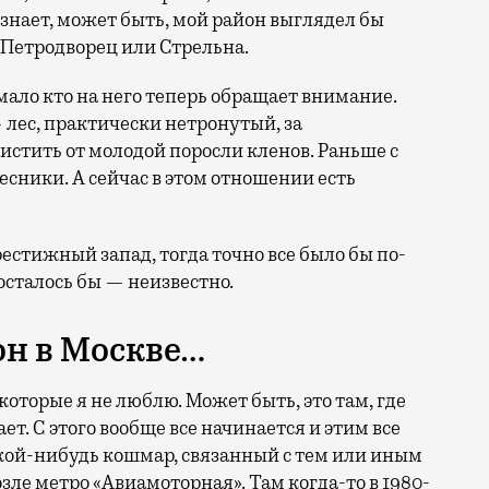
 знает, может быть, мой район выглядел бы
к Петродворец или Стрельна.
 мало кто на него теперь обращает внимание.
— лес, практически нетронутый, за
чистить от молодой поросли кленов. Раньше с
есники. А сейчас в этом отношении есть
рестижный запад, тогда точно все было бы по-
осталось бы — неизвестно.
н в Москве…
 которые я не люблю. Может быть, это там, где
ет. С этого вообще все начинается и этим все
акой-нибудь кошмар, связанный с тем или иным
зле метро «Авиамоторная». Там когда-то в 1980-