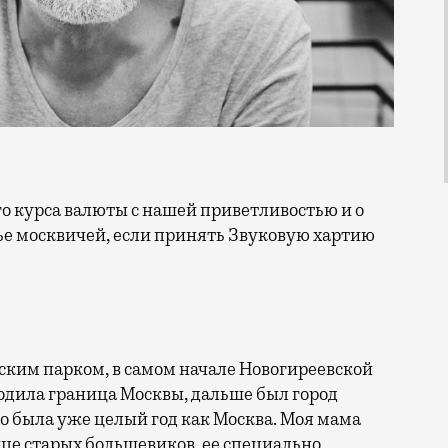
ье москвичей, если принять Звуковую хартию
ским парком, в самом начале Новогиреевской
оходила граница Москвы, дальше был город
о была уже целый год как Москва. Моя мама
нице старых большевиков, ее специально