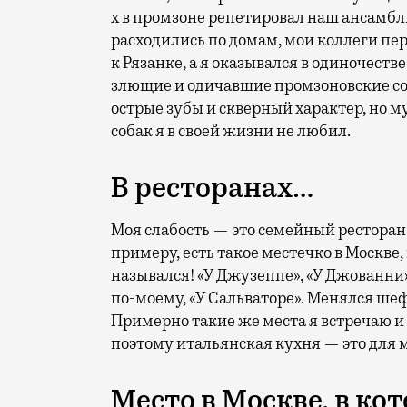
х в промзоне репетировал наш ансамбл
расходились по домам, мои коллеги п
к Рязанке, а я оказывался в одиночест
злющие и одичавшие промзоновские соб
острые зубы и скверный характер, но м
собак я в своей жизни не любил.
В ресторанах…
Моя слабость — это семейный ресторан и
примеру, есть такое местечко в Москве,
назывался! «У Джузеппе», «У Джованни»
по-моему, «У Сальваторе». Менялся шеф,
Примерно такие же места я встречаю и 
поэтому итальянская кухня — это для 
Место в Москве, в ко