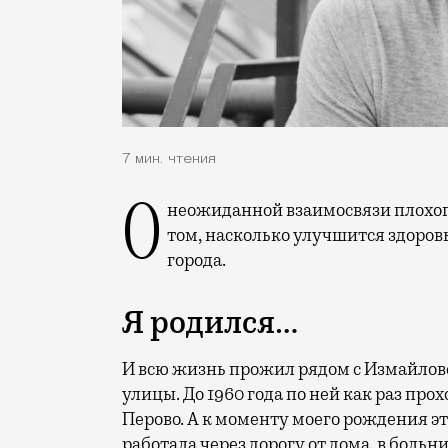
7 мин. чтения
О неожиданной взаимосвязи плохого курса валюты с нашей приветливостью и о
том, насколько улучшится здоров
города.
Я родился…
И всю жизнь прожил рядом с Измайлов
улицы. До 1960 года по ней как раз пр
Перово. А к моменту моего рождения эт
работала через дорогу от дома, в боль