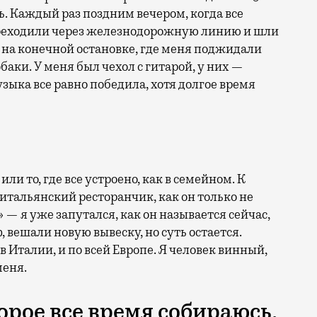
ь. Каждый раз поздним вечером, когда все
ереходили через железнодорожную линию и шли
ве на конечной остановке, где меня поджидали
аки. У меня был чехол с гитарой, у них —
узыка все равно победила, хотя долгое время
ли то, где все устроено, как в семейном. К
 итальянский ресторанчик, как он только не
 — я уже запутался, как он называется сейчас,
 вешали новую вывеску, но суть остается.
в Италии, и по всей Европе. Я человек винный,
меня.
торое все время собираюсь,