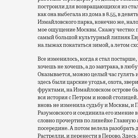
построили для возвращающихся из ста
как она выбегала из дома в 8.55, в дев
Измайловского парка, конечно же, нал
мое ощущение Москвы. Скажу честно: по
самый большой культурный липняк Евр
на лыжах покататься зимой, а летом сх
Все изменилось, когда я стал постарше, 
хочешь не хочешь, а до завтрака, в любу
Оказывается, можно целый час гулять и
здесь были царские угодья, охота, зве
фруктами, на Измайловском острове бы
вся история с Петром и новой столицей
вновь не изменила судьбу и Москвы, и 
Разумовского и соединила его имение в
словно прочертив по линейке Главную 
посередине. А потом велела разобрать
Растрелли, и перенести в Перово. Здесь