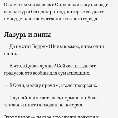
Окончательно сдаюсь в Сиреневом саду посреди
скульптур и беседок-ротонд, которые создают
неподдельное впечатление южного города.
Лазурь и липы
— Да ну этот Бодрум! Цены космос, и там одни
наши.
— А что, в Дубае лучше? Сейчас пятьдесят
градусов, это вообще для сумасшедших.
— В Сочи, между прочим, стало прекрасно.
— Слушай, а мне вот здесь нормально. Вода
теплая, и никто чемодан не потерял.
Этот диалог — первое, что слышу, подходя к