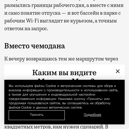
размылись границы рабочего дня, а вместе с ними
и само понятие отпуска — и вот бассейн в парке с
рабочим Wi-Fi выглядит не курьезом, а точным
ответом на запрос.
Вместо чемодана
К вечеру возвращаюсь тем же маршрутом через
парк — золотой свет, длинные тени, приятное
×
ощущение усталости, которое обычно бывает
после моря. Эксперимент признаю удавшимся:
Мы используем файлы Сookie и метрические системы для сбора и
Уведомление 
голова перезагрузилась, плечи расправились, в
анализа информации о производительности и использовании сайта,
а также для улучшения и индивидуальной настройки
телефоне фотография в резном зеркале.
предоставления информации. Нажимая кнопку «Принять» или
продолжая пользоваться сайтом, вы соглашаетесь на обработку
файлов Cookie и данных метрических систем.
И вот что я думаю. Москвичи избалованы — в
Принять
Подробнее
самом хорошем смысле слова. Нам уже мало
квадратных метров, нам нужен сценарий. В