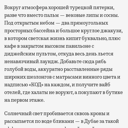
Вокруг атмосфера хорошей турецкой пятерки,
разве что вместо пальм — вековые липы и сосны.
Под открытым небом — два прямоугольных
просторных бассейна и большое круглое джакузи,
в котором светская жизнь кипит буквально, плюс
кафе в закрытом высоком павильоне с
диджейским пультом, откуда весь день льется
ненавязчивый лаундж. Добавьте сюда рябь
голубой воды, аккуратно расставленные ряды
широких шезлонгов с матрасами винного цвета и
надписью «КОД» на каждом, и получите вайб
отелей, где халаты не воруют, а покупают в бутике
на первом этаже.
Солнечный свет пробивается сквозь кроны и
рассыпается по воде бликами — в Дубае за такой