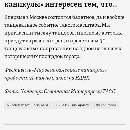
каникулы» интересен тем, что…
Впервые в Москве состоится балетное, да и вообще
танцевальное событие такого масштаба. Мы
пригласили тысячу танцоров, многие из которых
приедут из разных стран, и представим 30
танцевальных направлений на одной из главных
исторических площадок города.
Фестиваль
«
Мировые балетные каникулы
»
пройд
ет с 31 мая по 2 июня на ВДНХ.
Фото: Холявчук Светлана/
Интерпресс/ТАСС
О двух лучших в Москве местах: Большом театре и Фр
Мировые балетные каникулы
Николай Цискаридзе
Это мой город