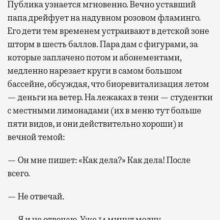
Публика узнается мгновенно. Вечно уставший
папа дрейфует на надувном розовом фламинго.
Его дети тем временем устраивают в детской зоне
шторм в шесть баллов. Пара дам с фигурами, за
которые заплачено потом и абонементами,
медленно нарезает круги в самом большом
бассейне, обсуждая, что биоревитализация летом
— деньги на ветер. На лежаках в тени — студентки
с местными лимонадами (их в меню тут больше
пяти видов, и они действительно хороши) и
вечной темой:
— Он мне пишет: «Как дела?» Как дела! После
всего.
— Не отвечай.
— Я и не отвечаю. Уже 14 минут молчу.