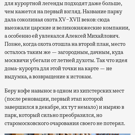
для курортной легенды подходят даже больше,
чем кажется на первый взгляд. Название парку
дала соколиная охота XV−XVII веков: сюда
выезжали царские и великокняжеские компании,
а особенно ей увлекался Алексей Михайлович.
Позже, когда охота отошла на второй план, место
осталось таким же — загородным, дачным, куда
москвичи убегали от летней духоты. Так что идея
дома-курорта для этой точки на карте — не
выдумка, а возвращение к истокам.
Беру кофе навынос в одном из хипстерских мест
(после реновации, первый этап которой
завершился в декабре, их тут немало) и ныряю в
парк, который сильно преобразился, но
старомосковского очарования своего не потерял.