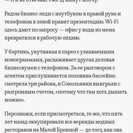
Рядом бизнес-леди с ноутбуком в правой руке и
телефоном в левой правит презентацию. Wi-Fi
здесь дают по запросу — офис у воды из мема
превратился в рабочую опцию.
У бортика, укутанная в парео с узнаваемыми
монограммами, расхаживает другая деловая
бизнесвумен с телефоном. За ее разговором с
агентом прислушивается половина бассейна:
смотрела три района, и Сокольники выиграли с
разгромным счетом, «потому что там хоть дышать
можно».
Персонажи, если присмотреться, те же, что пять
лет назад оккупировали все веранды модных
ресторанов на Малой Бронной — до того, как она