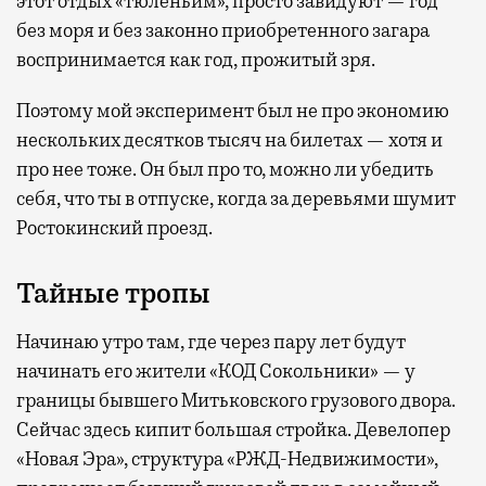
этот отдых «тюленьим», просто завидуют — год
без моря и без законно приобретенного загара
воспринимается как год, прожитый зря.
Поэтому мой эксперимент был не про экономию
нескольких десятков тысяч на билетах — хотя и
про нее тоже. Он был про то, можно ли убедить
себя, что ты в отпуске, когда за деревьями шумит
Ростокинский проезд.
Тайные тропы
Начинаю утро там, где через пару лет будут
начинать его жители «КОД Сокольники» — у
границы бывшего Митьковского грузового двора.
Сейчас здесь кипит большая стройка. Девелопер
«Новая Эра», структура «РЖД-Недвижимости»,