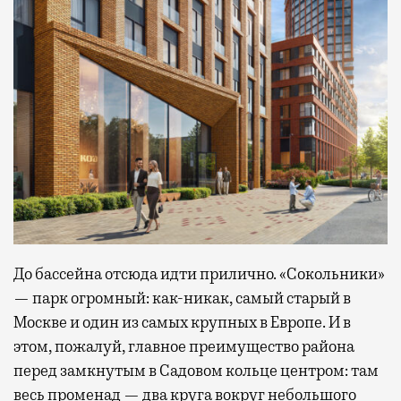
До бассейна отсюда идти прилично. «Сокольники»
— парк огромный: как-никак, самый старый в
Москве и один из самых крупных в Европе. И в
этом, пожалуй, главное преимущество района
перед замкнутым в Садовом кольце центром: там
весь променад — два круга вокруг небольшого