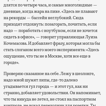
длятся по четыре часа, и самые многолюдные —
дневные, когда жара на пике. «Здесь не плавают
на рекорды — бассейн неглубокий. Сюда
приходят отдохнуть: позагорать, почитать, если
надо — поработать с ноутбуком, если не хочется
сидеть в офисе», — говорит управляющая Луиза
Кочемасова. И добавляет фразу, которая могла бы
стать слоганом всего моего эксперимента: «Здесь
ощущение, что ты не в Москве, хотя все еще в
городе».
Проверяю сказанное на себе. Лежу в шезлонге,
надо мной шумят липы, где-то далеко
угадывается гул города — и этот гул, как ни
странно, добавляет удовольствия. Он напоминает,
что ты никуда не летел, не стоял на паспортном
контроле, не искал переходник для розетки. Ты