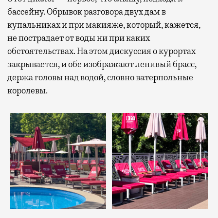
бассейну. Обрывок разговора двух дам в
купальниках и при макияже, который, кажется,
не пострадает от воды ни при каких
обстоятельствах. На этом дискуссия о курортах
закрывается, и обе изображают ленивый брасс,
держа головы над водой, словно ватерпольные
королевы.