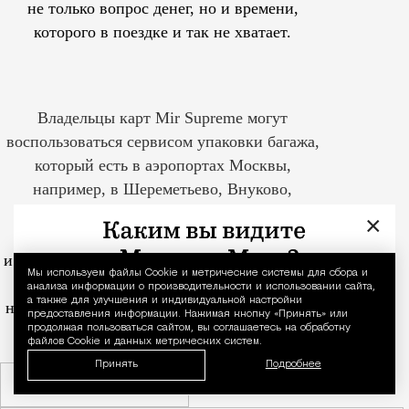
не только вопрос денег, но и времени,
которого в поездке и так не хватает.
Владельцы карт Mir Supreme могут
воспользоваться сервисом упаковки багажа,
который есть в аэропортах Москвы,
например, в Шереметьево, Внуково,
Жуковском.
Услуга защитит багаж
×
от царапин, повреждений
и несанкционированного вскрытия во время
Мы используем файлы Сookie и метрические системы для сбора и
Уведомление 
перелетов. Красивее пленка чемодан
анализа информации о производительности и использовании сайта,
а также для улучшения и индивидуальной настройки
не сделает, зато позволит ему сохранить тот
предоставления информации. Нажимая кнопку «Принять» или
вид, с которым он вышел из дома.
продолжая пользоваться сайтом, вы соглашаетесь на обработку
файлов Cookie и данных метрических систем.
Принять
Подробнее