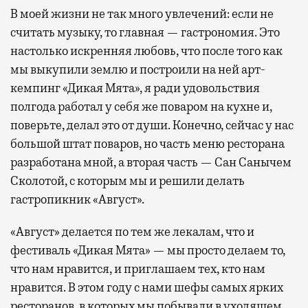
В моей жизни не так много увлечений: если не
считать музыку, то главная — гастрономия. Это
настолько искренняя любовь, что после того как
мы выкупили землю и построили на ней арт-
кемпинг «Дикая Мята», я ради удовольствия
полгода работал у себя же поваром на кухне и,
поверьте, делал это от души. Конечно, сейчас у нас
большой штат поваров, но часть меню ресторана
разработана мной, а вторая часть — Сан Санычем
Сколотой, с которым мы и решили делать
гастропикник «Август».
«Август» делается по тем же лекалам, что и
фестиваль «Дикая Мята» — мы просто делаем то,
что нам нравится, и приглашаем тех, кто нам
нравится. В этом году с нами шефы самых ярких
ресторанов, в которых мы побывали в уходящем