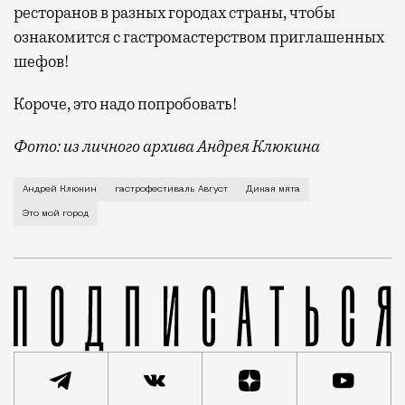
ресторанов в разных городах страны, чтобы
ознакомится с гастромастерством приглашенных
шефов!
Короче, это надо попробовать!
Фото: из личного архива Андрея Клюкина
О любви к советскому ар-деко, прогулках с ключом н
Андрей Клюкин
гастрофестиваль Август
Дикая мята
Это мой город