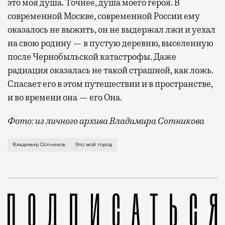
это моя душа. Точнее, душа моего героя. В
современной Москве, современной России ему
оказалось не выжить, он не выдержал лжи и уехал
на свою родину — в пустую деревню, выселенную
после Чернобыльской катастрофы. Даже
радиация оказалась не такой страшной, как ложь.
Спасает его в этом путешествии и в пространстве,
и во времени она — его Она.
Фото: из личного архива Владимира Сотникова
О необходимости избирать законодательную, исполнит
Владимир Сотников
Это мой город