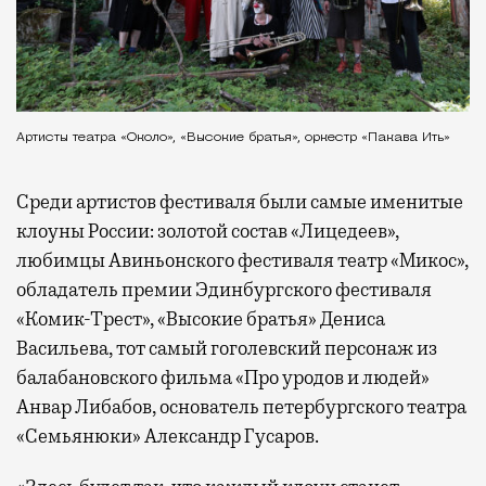
Артисты театра «Около», «Высокие братья», оркестр «Пакава Ить»
Среди артистов фестиваля были самые именитые
клоуны России: золотой состав «Лицедеев»,
любимцы Авиньонского фестиваля театр «Микос»,
обладатель премии Эдинбургского фестиваля
«Комик-Трест», «Высокие братья» Дениса
Васильева, тот самый гоголевский персонаж из
балабановского фильма «Про уродов и людей»
Анвар Либабов, основатель петербургского театра
«Семьянюки» Александр Гусаров.