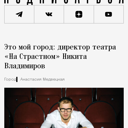
Реклама
Редакция Москвич Mag
Это мой город: директор театра
Город
«На Страстном» Никита
Владимиров
Город
Анастасия Медвецкая