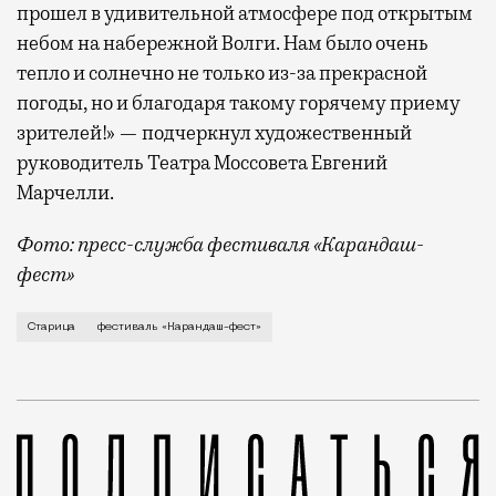
прошел в удивительной атмосфере под открытым
небом на набережной Волги. Нам было очень
тепло и солнечно не только из-за прекрасной
погоды, но и благодаря такому горячему приему
зрителей!» — подчеркнул художественный
руководитель Театра Моссовета Евгений
Марчелли.
Фото: пресс-служба фестиваля «Карандаш-
фест»
В минувший уикенд маленькая Старица в Тверской об
Старица
фестиваль «Карандаш-фест»