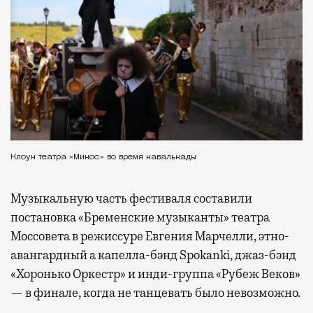
Клоун театра «Микос» во время кавалькады
Музыкальную часть фестиваля составили
постановка «Бременские музыканты» театра
Моссовета в режиссуре Евгения Марчелли, этно-
авангардный а капелла-бэнд Spokanki, джаз-бэнд
«Хоронько Оркестр» и инди-группа «Рубеж Веков»
— в финале, когда не танцевать было невозможно.