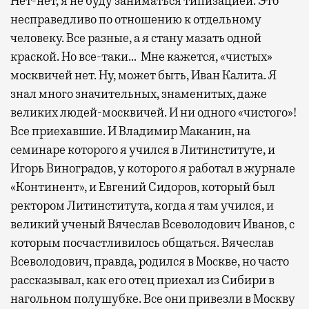
Нет-нет, я не буду заниматься типизацией. Это
несправедливо по отношению к отдельному
человеку. Все разные, а я стану мазать одной
краской. Но все-таки… Мне кажется, «чистых»
москвичей нет. Ну, может быть, Иван Калита. Я
знал много значительных, знаменитых, даже
великих людей-москвичей. И ни одного «чистого»!
Все приехавшие. И Владимир Маканин, на
семинаре которого я учился в Литинституте, и
Игорь Виноградов, у которого я работал в журнале
«Континент», и Евгений Сидоров, который был
ректором Литинститута, когда я там учился, и
великий ученый Вячеслав Всеволодович Иванов, с
которым посчастливилось общаться. Вячеслав
Всеволодович, правда, родился в Москве, но часто
рассказывал, как его отец приехал из Сибири в
нагольном полушубке. Все они привезли в Москву