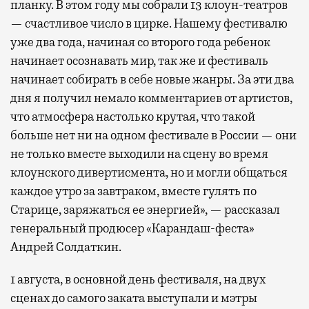
планку. В этом году мы собрали 13 клоун-театров
— счастливое число в цирке. Нашему фестивалю
уже два года, начиная со второго года ребенок
начинает осознавать мир, так же и фестиваль
начинает собирать в себе новые жанры. За эти два
дня я получил немало комментариев от артистов,
что атмосфера настолько крутая, что такой
больше нет ни на одном фестивале в России — они
не только вместе выходили на сцену во время
клоунского дивертисмента, но и могли общаться
каждое утро за завтраком, вместе гулять по
Старице, заряжаться ее энергией», — рассказал
генеральный продюсер «Карандаш-феста»
Андрей Солдаткин.
1 августа, в основной день фестиваля, на двух
сценах до самого заката выступали и мэтры