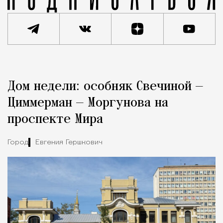
Реклама
Редакция Москвич Mag
Дом недели: особняк Свечиной —
Город
Циммерман — Моргунова на
проспекте Мира
Город
Евгения Гершкович