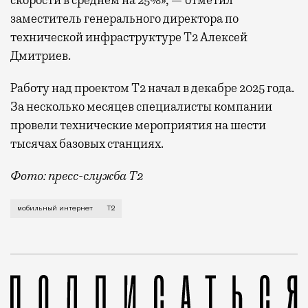
скорости в среднем на 25%», — отметил
заместитель генерального директора по
технической инфраструктуре Т2 Алексей
Дмитриев.
Работу над проектом Т2 начал в декабре 2025 года.
За несколько месяцев специалисты компании
провели технические мероприятия на шести
тысячах базовых станциях.
Фото: пресс-служба Т2
Мобильный оператор Т2 завершил работы по увеличе
мобильный интернет
Т2