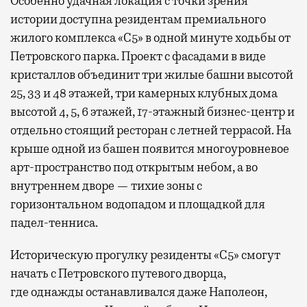
Особенно удачная локация с точки зрения
истории доступна резидентам премиального
жилого комплекса «С5»
в одной минуте ходьбы от
Петровского парка. Проект с фасадами в виде
кристаллов объединит три жилые башни высотой
25, 33 и 48 этажей, три камерных клубных дома
высотой 4, 5, 6 этажей, 17-этажный бизнес-центр и
отдельно стоящий ресторан с летней террасой. На
крыше одной из башен появится многоуровневое
арт-пространство под открытым небом, а во
внутреннем дворе — тихие зоны с
горизонтальном водопадом и площадкой для
падел-тенниса.
Историческую прогулку резиденты «С5» смогут
начать с Петровского путевого дворца,
где
однажды останавливался даже Наполеон,