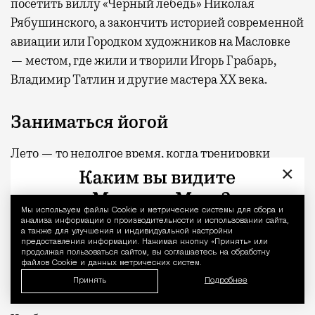
посетить виллу «Черный лебедь» Николая
Рябушинского, а закончить историей современной
авиации или Городком художников на Масловке
— местом, где жили и творили Игорь Грабарь,
Владимир Татлин и другие мастера XX века.
Заниматься йогой
Лето — то недолгое время, когда тренировки
×
можно перенести на улицу. На свежем воздухе
организм получает больше кислорода, а шум
листвы и пение птиц успокаивают нервную
Мы используем файлы Сookie и метрические системы для сбора и
Уведомление 
анализа информации о производительности и использовании сайта,
систему и настраивают на позитивный лад.
а также для улучшения и индивидуальной настройки
предоставления информации. Нажимая кнопку «Принять» или
Неровная поверхность активнее включает
продолжая пользоваться сайтом, вы соглашаетесь на обработку
мышцы-стабилизаторы и системы, отвечающие за
файлов Cookie и данных метрических систем.
Принять
Подробнее
равновесие, чем ровный пол студии.