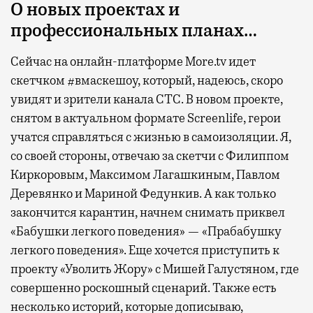
О новых проектах и
профессиональных планах…
Сейчас на онлайн-платформе More.tv идет
скетчком #вмаскешоу, который, надеюсь, скоро
увидят и зрители канала СТС. В новом проекте,
снятом в актуальном формате Screenlife, герои
учатся справляться с жизнью в самоизоляции. Я,
со своей стороны, отвечаю за скетчи с Филиппом
Киркоровым, Максимом Лагашкиным, Павлом
Деревянко и Мариной Федункив. А как только
закончится карантин, начнем снимать приквел
«Бабушки легкого поведения» — «Прабабушку
легкого поведения». Еще хочется приступить к
проекту «Уволить Жору» с Мишей Галустяном, где
совершенно роскошный сценарий. Также есть
несколько историй, которые дописываю,