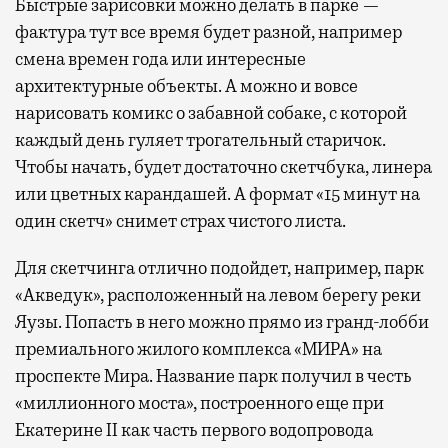
Быстрые зарисовки можно делать в парке —
фактура тут все время будет разной, например
смена времен года или интересные
архитектурные объекты. А можно и вовсе
нарисовать комикс о забавной собаке, с которой
каждый день гуляет трогательный старичок.
Чтобы начать, будет достаточно скетчбука, линера
или цветных карандашей. А формат «15 минут на
один скетч» снимет страх чистого листа.
Для скетчинга отлично подойдет, например, парк
«Акведук», расположенный на левом берегу реки
Яузы. Попасть в него можно прямо из гранд-лобби
премиального жилого комплекса «МИРА» на
проспекте Мира. Название парк получил в честь
«миллионного моста», построенного еще при
Екатерине II как часть первого водопровода