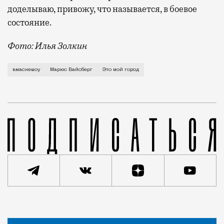
доделываю, привожу, что называется, в боевое
состояние.
Фото: Илья Золкин
О российско-европейской атмосфере, созданной в Мо
вмаскешоу
Марюс Вайсберг
Это мой город
Статья
Анастасия Барышева