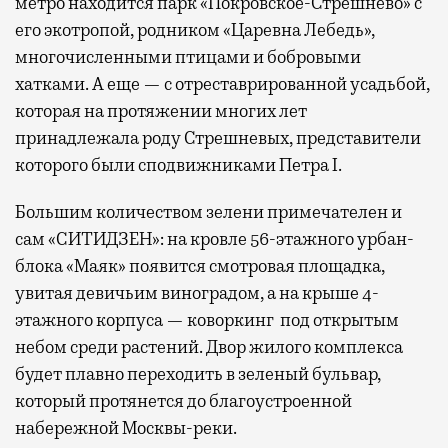
метро находится парк «Покровское-Стрешнево» с
его экотропой, родником «Царевна Лебедь»,
многочисленными птицами и бобровыми
хатками. А еще — с отреставрированной усадьбой,
которая на протяжении многих лет
принадлежала роду Стрешневых, представители
которого были сподвижниками Петра I.
Большим количеством зелени примечателен и
сам «СИТИДЗЕН»: на кровле 56-этажного урбан-
блока «Маяк» появится смотровая площадка,
увитая девичьим виноградом, а на крыше 4-
этажного корпуса — коворкинг под открытым
небом среди растений. Двор жилого комплекса
будет плавно переходить в зеленый бульвар,
который протянется до благоустроенной
набережной Москвы-реки.