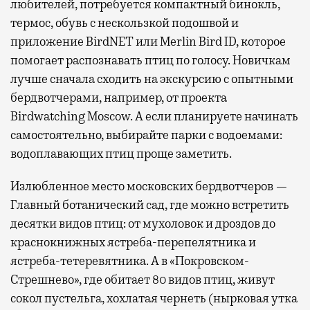
любителей, потребуется компактный бинокль,
термос, обувь с нескользкой подошвой и
приложение BirdNET или Merlin Bird ID, которое
помогает распознавать птиц по голосу. Новичкам
лучше сначала сходить на экскурсию с опытными
бердвотчерами, например, от проекта
Birdwatching Moscow. А если планируете начинать
самостоятельно, выбирайте парки с водоемами:
водоплавающих птиц проще заметить.
Излюбленное место московских бердвотчеров —
Главный ботанический сад, где можно встретить
десятки видов птиц: от мухоловок и дроздов до
краснокнижных ястреба-перепелятника и
ястреба-тетеревятника. А в «Покровском-
Стрешнево», где обитает 80 видов птиц, живут
сокол пустельга, хохлатая чернеть (нырковая утка