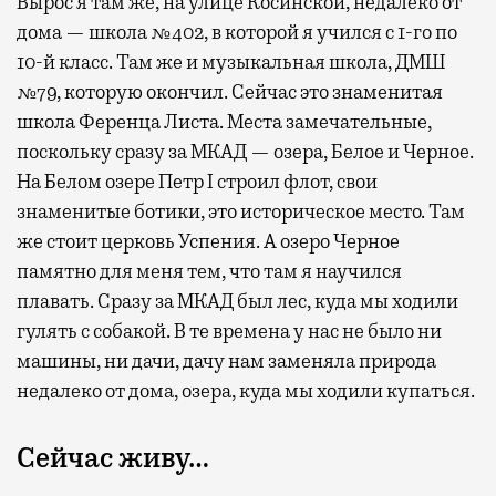
Вырос я там же, на улице Косинской, недалеко от
дома — школа №402, в которой я учился с 1-го по
10-й класс. Там же и музыкальная школа, ДМШ
№79, которую окончил. Сейчас это знаменитая
школа Ференца Листа. Места замечательные,
поскольку сразу за МКАД — озера, Белое и Черное.
На Белом озере Петр I строил флот, свои
знаменитые ботики, это историческое место. Там
же стоит церковь Успения. А озеро Черное
памятно для меня тем, что там я научился
плавать. Сразу за МКАД был лес, куда мы ходили
гулять с собакой. В те времена у нас не было ни
машины, ни дачи, дачу нам заменяла природа
недалеко от дома, озера, куда мы ходили купаться.
Сейчас живу…