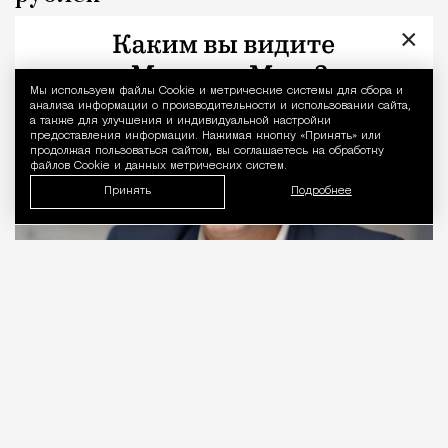
×
Город
Кирилл Романов
Мы используем файлы Сookie и метрические системы для сбора и
Уведомление 
анализа информации о производительности и использовании сайта,
а также для улучшения и индивидуальной настройки
предоставления информации. Нажимая кнопку «Принять» или
продолжая пользоваться сайтом, вы соглашаетесь на обработку
файлов Cookie и данных метрических систем.
Принять
Подробнее
06.08.2026
2 мин. чтения
Видео с репликой из интервью народного
избранника блогеру Амирану Сардарову
быстро
разошлось
по сети — вероятно, не в
последнюю очередь из-за жизнерадостного,