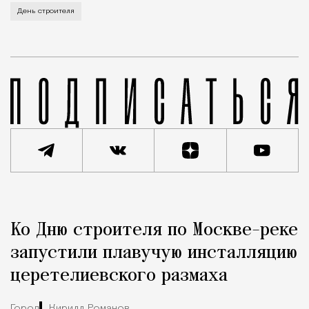
В этом году профессиональный праздник День строи
День строителя
Реклама
Редакция Москвич Mag
Ко Дню строителя по Москве-реке
Город
запустили плавучую инсталляцию
церетелиевского размаха
Город
Кирилл Романов