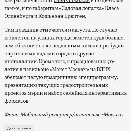
как раз сейчас стоит
очень похожая
и по цветовой
гамме, и по габаритам «Садовая лопатка» Класа
Олденбурга и Кошье ван Брюгген.
Сам праздник отмечается 9 августа. По случаю
юбилея он на улицах города заметен куда больше,
чем обычно: только недавно мы
писали
про будки
с архивными видами города и другие
инсталляции. Кроме того, к празднованию 70-
летия в павильоне «Макет Москвы» на ВДНХ
обещают целую праздничную спецпрограмму:
презентацию текущих градостроительных
проектов мэрии и набор семейных интерактивных
форматов.
Фото: Мобильный репортер/агентство «Москва»
Это каска в фирменных цветах департамента строит
День строителя