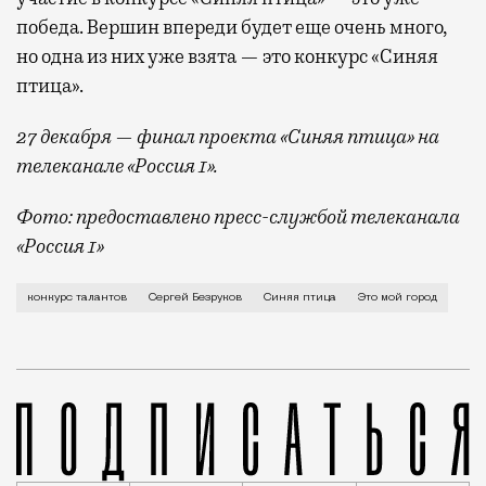
победа. Вершин впереди будет еще очень много,
но одна из них уже взята — это конкурс «Синяя
птица».
27 декабря — финал проекта «Синяя птица» на
телеканале «Россия 1».
Фото: предоставлено пресс-службой телеканала
«Россия 1»
О детстве возле метро «Выхино», об особенных людях
конкурс талантов
Сергей Безруков
Синяя птица
Это мой город