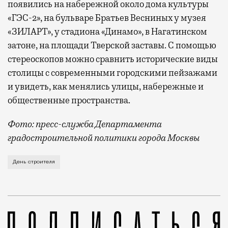
появились на набережной около дома культуры
«ГЭС-2», на бульваре Братьев Весниных у музея
«ЗИЛАРТ», у стадиона «Динамо», в Нагатинском
затоне, на площади Тверской заставы. С помощью
стереоскопов можно сравнить исторические виды
столицы с современными городскими пейзажами
и увидеть, как менялись улицы, набережные и
общественные пространства.
Фото: пресс-служба Департамента
градостроительной политики города Москвы
В этом году профессиональный праздник День строи
День строителя