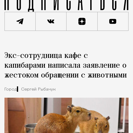
Реклама
Редакция Москвич Mag
Экс-сотрудница кафе с
Город
капибарами написала заявление о
жестоком обращении с животными
Город
Сергей Рыбачук