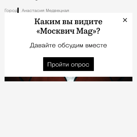
Город
Анастасия Медвецкая
×
08.08.2026
7 мин. чтения
О рождении за границей благодаря бабушке
Алисе Фрейндлих, о папе, который устраивал
трудотерапию, заставляя убирать за собаками на
улице, об изменениях в театре «На Страстном» и о