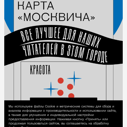
Мы используем файлы Сookie и метрические системы для сбора и
Уведомление 
анализа информации о производительности и использовании сайта,
а также для улучшения и индивидуальной настройки
предоставления информации. Нажимая кнопку «Принять» или
продолжая пользоваться сайтом, вы соглашаетесь на обработку