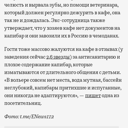
челюсть и вырвала зубы, но помощи ветеринара,
который должен регулярно дежурить в кафе, она
так не и дождалась. Экс-сотрудница также
утверждает, что у хозяев кафе нет документов на
капибар и они завозили их в Россию в чемоданах.
Гости тоже массово жалуются на кафе в отзывах (у
заведения сейчас
2,6 звезды
) за антисанитарию и
плохое содержание капибар, которые
изматываются от длительного общения с детьми.
«В вольере совсем нет места, вода мутная, бассейн
неглубокий, капибары притихшие и испуганные,
они никогда не адаптируются», —
пишет
одна из
посетительниц.
Фото: t.me/ENews112