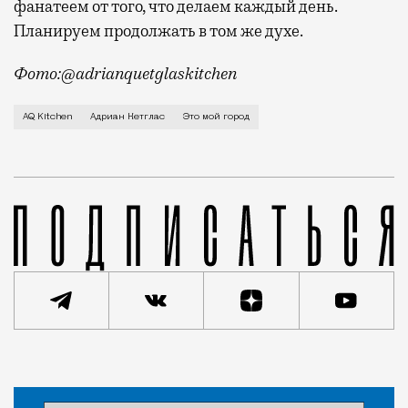
фанатеем от того, что делаем каждый день.
Планируем продолжать в том же духе.
Фото:@adrianquetglaskitchen
О первой московской квартире на Старом Арбате, про
AQ Kitchen
Адриан Кетглас
Это мой город
Статья
Владимир Гридин
Люди