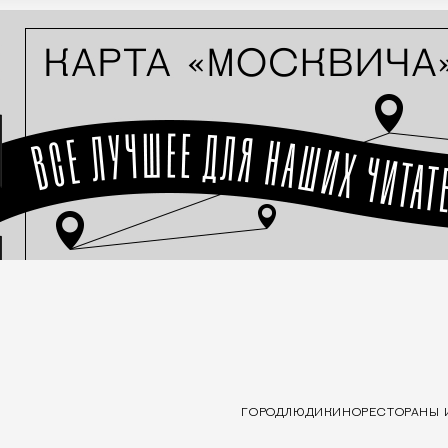
ГОРОД
ЛЮДИ
КИНО
РЕСТОРАНЫ 