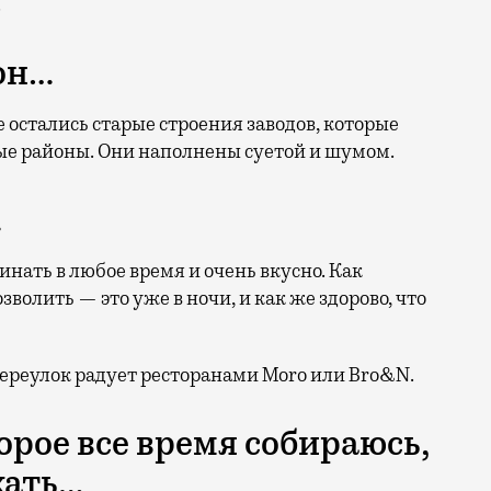
.
он…
остались старые строения заводов, которые
ые районы. Они наполнены суетой и шумом.
…
нать в любое время и очень вкусно. Как
зволить — это уже в ночи, и как же здорово, что
переулок радует ресторанами Moro или Bro&N.
торое все время собираюсь,
хать…