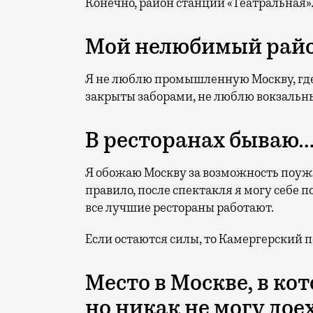
Конечно, район станции «Театральная»
Мой нелюбимый рай
Я не люблю промышленную Москву, где 
закрыты заборами, не люблю вокзальн
В ресторанах бываю
Я обожаю Москву за возможность поужи
правило, после спектакля я могу себе по
все лучшие рестораны работают.
Если остаются силы, то Камергерский 
Место в Москве, в ко
но никак не могу дое