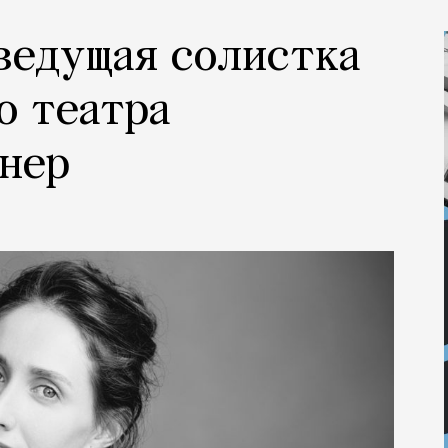
 ведущая солистка
о театра
йнер