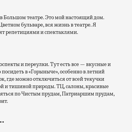
в Большом театре. Это мой настоящий дом.
Цветном бульваре, вся жизнь в театре. Я
анят репетициями и спектаклями.
оспекты и переулки. Тут есть все — вкусные и
посидеть в «Горыныче», особенно в летний
рк, где можно отключиться от всей текучки
ой и тишиной природы. ТЦ, салоны, красивые
ляться по Чистым прудам, Патриаршим прудам,
рит.
…