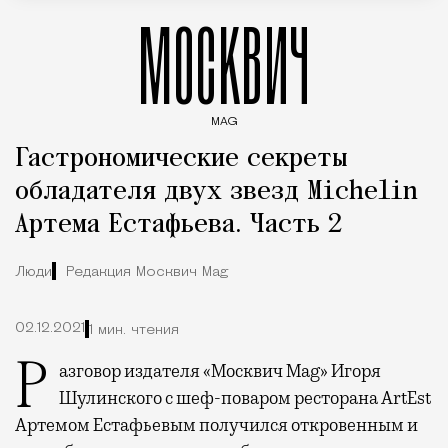
МОСКВИЧ
MAG
Введите ключевые слова для поиска статей
Гастрономические секреты
обладателя двух звезд Michelin
Артема Естафьева. Часть 2
Люди
Редакция Москвич Mag
02.12.2021
1 мин. чтения
Разговор издателя «Москвич Mag» Игоря
Шулинского с шеф-поваром ресторана ArtEst
Артемом Естафьевым получился откровенным и