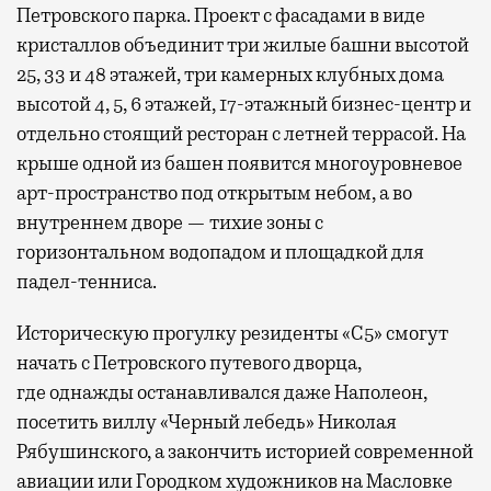
Петровского парка. Проект с фасадами в виде
кристаллов объединит три жилые башни высотой
25, 33 и 48 этажей, три камерных клубных дома
высотой 4, 5, 6 этажей, 17-этажный бизнес-центр и
отдельно стоящий ресторан с летней террасой. На
крыше одной из башен появится многоуровневое
арт-пространство под открытым небом, а во
внутреннем дворе — тихие зоны с
горизонтальном водопадом и площадкой для
падел-тенниса.
Историческую прогулку резиденты «С5» смогут
начать с Петровского путевого дворца,
где
однажды останавливался даже Наполеон,
посетить виллу «Черный лебедь» Николая
Рябушинского, а закончить историей современной
авиации или Городком художников на Масловке