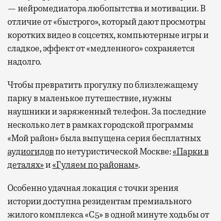
— нейромедиатора любопытства и мотивации. В
отличие от «быстрого», который дают просмотры
коротких видео в соцсетях, компьютерные игры и
сладкое, эффект от «медленного» сохраняется
надолго.
Чтобы превратить прогулку по близлежащему
парку в маленькое путешествие, нужны
наушники и заряженный телефон. За последние
несколько лет в рамках городской программы
«Мой район» была выпущена серия бесплатных
аудиогидов
по нетуристической Москве:
«Парки в
деталях»
и
«Гуляем по районам»
.
Особенно удачная локация с точки зрения
истории доступна резидентам премиального
жилого комплекса «С5»
в одной минуте ходьбы от