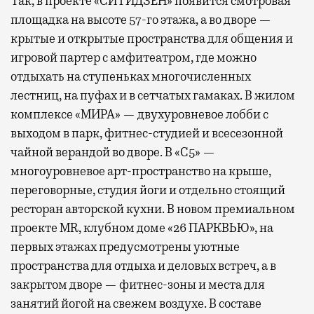
Так, в проекте «СИТИДЗЕН» появится смотровая
площадка на высоте 57-го этажа, а во дворе —
крытые и открытые пространства для общения и
игровой партер с амфитеатром, где можно
отдыхать на ступеньках многочисленных
лестниц, на пуфах и в сетчатых гамаках. В жилом
комплексе «МИРА» — двухуровневое лобби с
выходом в парк, фитнес-студией и всесезонной
чайной верандой во дворе. В «С5» —
многоуровневое арт-пространство на крыше,
переговорные, студия йоги и отдельно стоящий
ресторан авторской кухни. В новом премиальном
проекте MR, клубном доме «26 ПАРКВЬЮ», на
первых этажах предусмотрены уютные
пространства для отдыха и деловых встреч, а в
закрытом дворе — фитнес-зоны и места для
занятий йогой на свежем воздухе. В составе