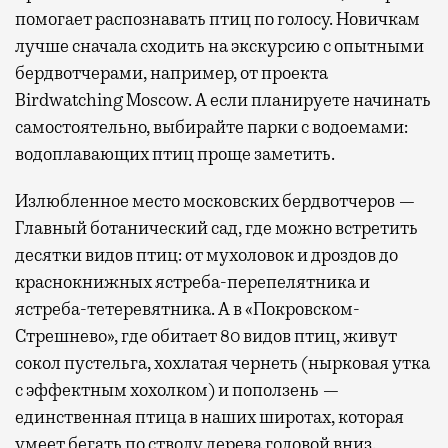
помогает распознавать птиц по голосу. Новичкам
лучше сначала сходить на экскурсию с опытными
бердвотчерами, например, от проекта
Birdwatching Moscow. А если планируете начинать
самостоятельно, выбирайте парки с водоемами:
водоплавающих птиц проще заметить.
Излюбленное место московских бердвотчеров —
Главный ботанический сад, где можно встретить
десятки видов птиц: от мухоловок и дроздов до
краснокнижных ястреба-перепелятника и
ястреба-тетеревятника. А в «Покровском-
Стрешнево», где обитает 80 видов птиц, живут
сокол пустельга, хохлатая чернеть (нырковая утка
с эффектным хохолком) и поползень —
единственная птица в наших широтах, которая
умеет бегать по стволу дерева головой вниз.