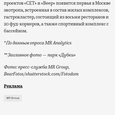
проектов «СЕТ» и «Веер»
появится
первая в Москве
экотропа, встроенная в состав жилых комплексов,
гастрокластер, состоящий из восьми ресторанов и
20 фуд-корнеров, а также спортивный комплекс с
бассейном.
* По данным опроса MR Analytics
** Заглавное фото — парк «Дубки»
Фото: пресс-служба MR Group,
BearFotos
/shutterstock.com/Fotodom
Квадратные метры, планировки, вид из окон
Реклама
MR Group