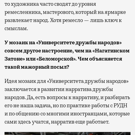
то художника часто сводят до уровня
ремесленника, мастерового, который на ярмарке
развлекает народ. Хотя ремесло — лишь ключ к
смыслам.
У мозаик на «Университете дружбы народов»
совсем другое настроение, чем на «Нагатинском
Затоне» или «Беломорской». Чем объясняется
такой мажорный посыл?
Идея мозаик для «Университета дружбы народов»
заключается в развитии нарратива дружбы
народов. Да, есть вопросы к нарративу, и разбирать
его не наша задача, но по практике работы с РУДН
и по общению со многими иностранцами, которые
сами здесь учатся, нарратив еще работает.