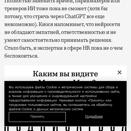
Полностью заменить врачей, парикмахеров или
тренеров ИИ тоже пока не сможет (хотя бы
потому, что стричь через ChatGPT все еще
невозможно). Киося напоминает, что нейросети
не обладают эмпатией, ответственностью и не
умеют самостоятельно принимать решения.
Стало быть, и экспертам в сфере HR пока не о чем
беспокоиться.
Фото: кадр из фильма «Симона», 2002
×
Ни одна неделя уже не обходится без нового прогно
Искусственный интеллект
Мы используем файлы Сookie и метрические системы для сбора и
Уведомление 
анализа информации о производительности и использовании сайта,
а также для улучшения и индивидуальной настройки
предоставления информации. Нажимая кнопку «Принять» или
продолжая пользоваться сайтом, вы соглашаетесь на обработку
файлов Cookie и данных метрических систем.
Принять
Подробнее