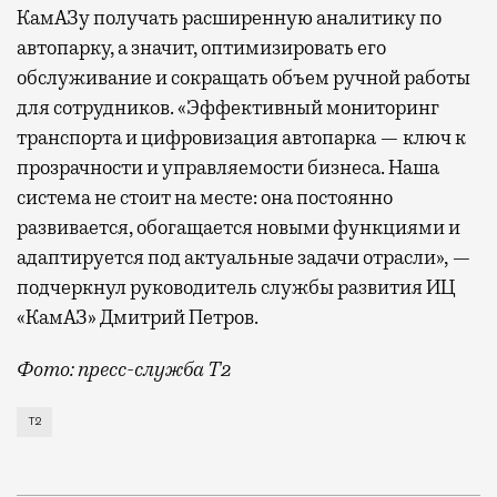
КамАЗу получать расширенную аналитику по
автопарку, а значит, оптимизировать его
обслуживание и сокращать объем ручной работы
для сотрудников. «Эффективный мониторинг
транспорта и цифровизация автопарка — ключ к
прозрачности и управляемости бизнеса. Наша
система не стоит на месте: она постоянно
развивается, обогащается новыми функциями и
адаптируется под актуальные задачи отрасли», —
подчеркнул руководитель службы развития ИЦ
«КамАЗ» Дмитрий Петров.
Фото: пресс-служба Т2
Т2 развивает решения для автомобильной отрасли и
Т2