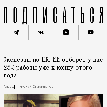
Реклама
Редакция Москвич Mag
Эксперты по HR: ИИ отберет у нас
Город
25% работы уже к концу этого
года
Город
Николай Спиридонов