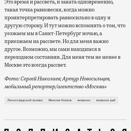
Это время и рассвета, и заката одновременно,
такая точка равновесия, когда можно
проинтерпретировать равносильно в одну и
другую сторону. И тут можно вспомнить о том, что
уезжаем мы в Санкт-Петербург ночью, а
приезжаем на рассвете. Но для меня важно
другое. Возможно, мы сами находимся в
переходном состоянии. Для меня тем не менее в
Москве это всегда рассвет.
Фото: Сергей Николаев; Артур Новосильцев,
мобильный репортер/агентство «Москва»
В последние годы Максим Козлов стал самым активно
Ленинградский вокзал
Максим Козлов
мозаики
мозаики рыб