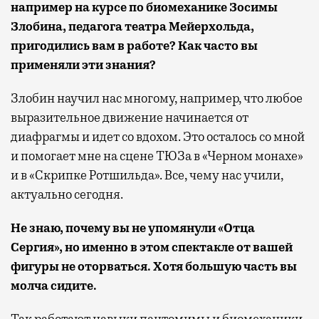
например на курсе по биомеханике Зосимы
Злобина, педагога театра Мейерхольда,
пригодились вам в работе? Как часто вы
применяли эти знания?
Злобин научил нас многому, например, что любое
выразительное движение начинается от
диафрагмы и идет со вдохом. Это осталось со мной
и помогает мне на сцене ТЮЗа в «Черном монахе»
и в «Скрипке Ротшильда». Все, чему нас учили,
актуально сегодня.
Не знаю, почему вы не упомянули «Отца
Сергия», но именно в этом спектакле от вашей
фигуры не оторваться. Хотя большую часть вы
молча сидите.
Так работают навыки пантомимы и биомеханики