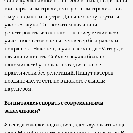
такой кусок пленки склеивали в кольцо, заряжали
в аппарат и смотрели, смотрели, смотрели… как
бы укладывали внутри. Дальше сцену крутили
уже без звука. Только затем начинали
репетировать, что важно — в присутствии всех
участников этой сцены. Режиссер был рядом и
поправлял. Наконец, звучала команда «Мотор», и
начинали писать. Сейчас озвучка больше
напоминает бубнеж и проходит с колес,
практически без репетиций. Пишут актеров
поодиночке, то есть не в диалоге с живым
партнером.
Вы пытались спорить с современными
заказчиками?
Я всегда говорю: подождите, здесь «уложить» еще
надо. Мне обычно отвечают: нормально, хватит. В