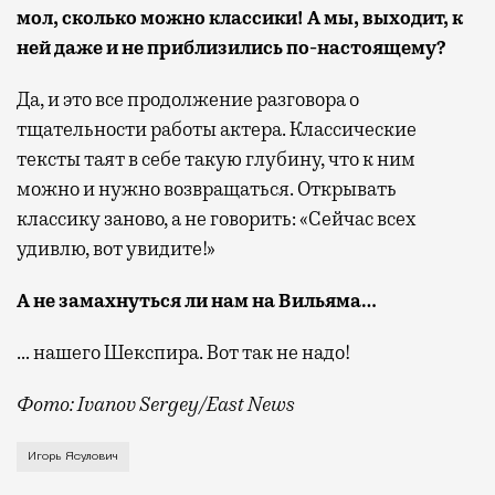
мол, сколько можно классики! А мы, выходит, к
ней даже и не приблизились по-настоящему?
Да, и это все продолжение разговора о
тщательности работы актера. Классические
тексты таят в себе такую глубину, что к ним
можно и нужно возвращаться. Открывать
классику заново, а не говорить: «Сейчас всех
удивлю, вот увидите!»
А не замахнуться ли нам на Вильяма…
… нашего Шекспира. Вот так не надо!
Фото: Ivanov Sergey/East News
Советский и российский актер театра и к
Игорь Ясулович