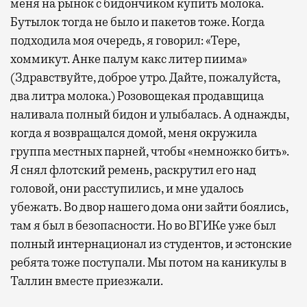
меня на рынок с бидончиком купить молока.
Бутылок тогда не было и пакетов тоже. Когда
подходила моя очередь, я говорил: «Тере,
хоммикут. Анке палум какс литер пиима»
(Здравствуйте, доброе утро. Дайте, пожалуйста,
два литра молока.) Розовощекая продавщица
наливала полный бидон и улыбалась. А однажды,
когда я возвращался домой, меня окружила
группа местных парней, чтобы «немножко бить».
Я снял флотский ремень, раскрутил его над
головой, они расступились, и мне удалось
убежать. Во двор нашего дома они зайти боялись,
там я был в безопасности. Но во ВГИКе уже был
полный интернационал из студентов, и эстонские
ребята тоже поступали. Мы потом на каникулы в
Таллин вместе приезжали.