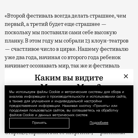
«Второй фестиваль всегда делать страшнее, чем
первый, а третий будет еще страшнее —
поскольку мы поставили сами себе высокую
планку. В этом году мы собрали 13 клоун-театров
— счастливое число в цирке. Нашему фестивалю
уже два года, начиная со второго года ребенок
начинает осознавать мир, так же и фестиваль
начинает собирать в себе новые жанры. За эти два
×
дня я получил немало комментариев от артистов,
что атмосфера настолько крутая, что такой
Мы используем файлы Сookie и метрические системы для сбора и
Уведомление 
анализа информации о производительности и использовании сайта,
больше нет ни на одном фестивале в России — они
а также для улучшения и индивидуальной настройки
не только вместе выходили на сцену во время
предоставления информации. Нажимая кнопку «Принять» или
продолжая пользоваться сайтом, вы соглашаетесь на обработку
клоунского дивертисмента, но и могли общаться
файлов Cookie и данных метрических систем.
каждое утро за завтраком, вместе гулять по
Принять
Подробнее
Старице, заряжаться ее энергией», — рассказал