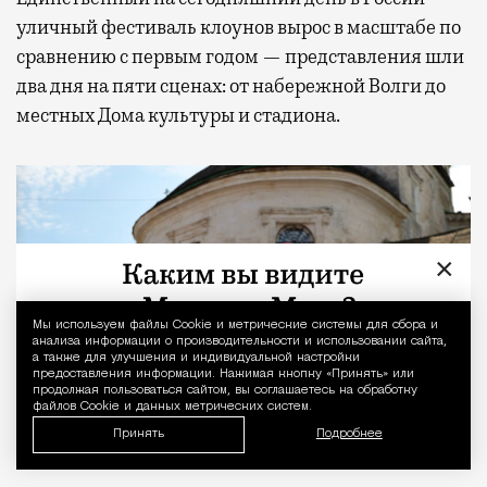
уличный фестиваль клоунов вырос в масштабе по
сравнению с первым годом — представления шли
два дня на пяти сценах: от набережной Волги до
местных Дома культуры и стадиона.
×
Мы используем файлы Сookie и метрические системы для сбора и
Уведомление 
анализа информации о производительности и использовании сайта,
а также для улучшения и индивидуальной настройки
предоставления информации. Нажимая кнопку «Принять» или
продолжая пользоваться сайтом, вы соглашаетесь на обработку
файлов Cookie и данных метрических систем.
Принять
Подробнее