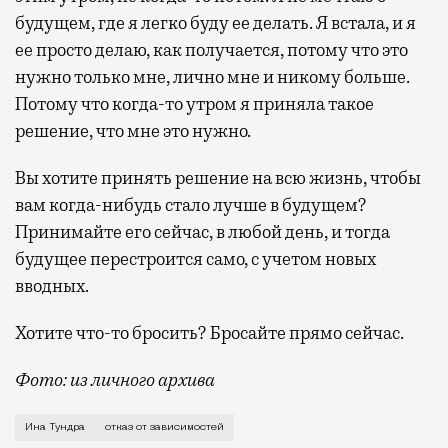
будущем, где я легко буду ее делать. Я встала, и я
ее просто делаю, как получается, потому что это
нужно только мне, лично мне и никому больше.
Потому что когда-то утром я приняла такое
решение, что мне это нужно.
Вы хотите принять решение на всю жизнь, чтобы
вам когда-нибудь стало лучше в будущем?
Принимайте его сейчас, в любой день, и тогда
будущее перестроится само, с учетом новых
вводных.
Хотите что-то бросить? Бросайте прямо сейчас.
Фото: из личного архива
Ина Тундра работала на фейсконтроле
Ина Тундра
отказ от зависимостей