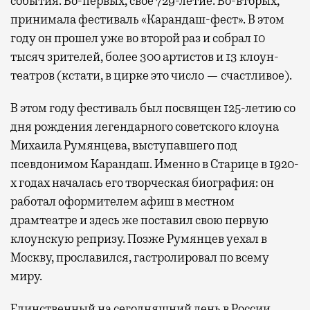
события. Во-первых, свое 729-летие. Во-вторых,
принимала фестиваль «Карандаш-фест». В этом
году он прошел уже во второй раз и собрал 10
тысяч зрителей, более 300 артистов и 13 клоун-
театров (кстати, в цирке это число — счастливое).
В этом году фестиваль был посвящен 125-летию со
дня рождения легендарного советского клоуна
Михаила Румянцева, выступавшего под
псевдонимом Карандаш. Именно в Старице в 1920-
х годах началась его творческая биография: он
работал оформителем афиш в местном
драмтеатре и здесь же поставил свою первую
клоунскую репризу. Позже Румянцев уехал в
Москву, прославился, гастролировал по всему
миру.
Единственный на сегодняшний день в России