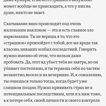
может вообще не происходить, а что у них на
душе, никто не знает.
Скатывание вниз происходит под очень
маленьким наклоном — это и есть главное зло
наркомании. Ты не веришь в то, что это
«страшное» произойдет с тобой, все же вроде так
классно, никаких особых последствий. Говорить
нужно именно об этом, что нельзя даже
пробовать. Да, этот яд убьет тебя не завтра, но он
убивает постепенно, и ты теряешь себя по частям
незаметно, весело и на вечеринке. И, к сожалению,
ты очнешься только тогда, когда будет уже
слишком поздно. Нужно прививать страх не к
потенциальным последствиям, хотя и к ним тоже,
а к потере себя, своей личности и своего контроля