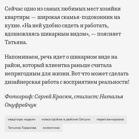
Сейчас одно из самых любимых мест хозяйки
квартиры — широкая скамья-подоконник на
кухне. «На ней удобно сидеть и работать,
вдохновляясь шикарным видом», — поясняет
Татьяна.
Напоминаем, речь идет о шикарном виде на
район, который клиентка раньше считала
непригодным для жизни. Вот что может сделать
дизайнерская работа с восприятием реальности!
Фотограф: Сергей Красюк, стилист: Наталья
Онуфрейчук
Нынешняя «квартира недели» — пример интерьера, ко
квартира недели
новостройка в районе Сетуни
перепланировка
Татьяна Горшкова
эклектика