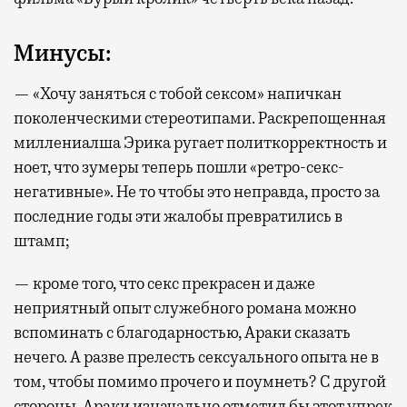
Минусы:
— «Хочу заняться с тобой сексом» напичкан
поколенческими стереотипами. Раскрепощенная
миллениалша Эрика ругает политкорректность и
ноет, что зумеры теперь пошли «ретро-секс-
негативные». Не то чтобы это неправда, просто за
последние годы эти жалобы превратились в
штамп;
— кроме того, что секс прекрасен и даже
неприятный опыт служебного романа можно
вспоминать с благодарностью, Араки сказать
нечего. А разве прелесть сексуального опыта не в
том, чтобы помимо прочего и поумнеть? С другой
стороны, Араки изначально отметил бы этот упрек