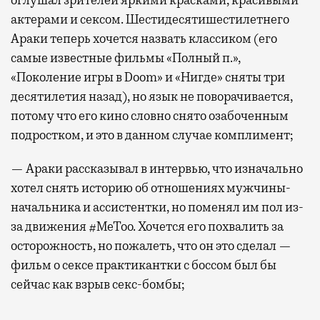
актерами и сексом. Шестидесятишестилетнего
Араки теперь хочется назвать классиком (его
самые известные фильмы «Полный п.»,
«Поколение игры в Doom» и «Нигде» сняты три
десятилетия назад), но язык не поворачивается,
потому что его кино словно снято озабоченным
подростком, и это в данном случае комплимент;
— Араки рассказывал в интервью, что изначально
хотел снять историю об отношениях мужчины-
начальника и ассистентки, но поменял им пол из-
за движения #MeToo. Хочется его похвалить за
осторожность, но пожалеть, что он это сделал —
фильм о сексе практикантки с боссом был бы
сейчас как взрыв секс-бомбы;