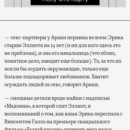
— секс-партнеры у Араки неравны во всем: Эрика
старше Эллиота на 14 лет (и ни для кого здесь это
не проблема), и она его начальница (что обоих,
понятное дело, заводит еще больше). То, за что их
могли бы осудить окружающие, только еще
больше подзадоривает любовников. Хватит
осуждать людей за секс, говорит Араки;
— смешные детали вроде майки с надписью
«Мадонна», в которой спит Эллиот, и
воспоминаний о том, как юная Эрика переспала с
Винсентом Галло на премьере скандального
фильма «Бурый кролик» четверть века назад.