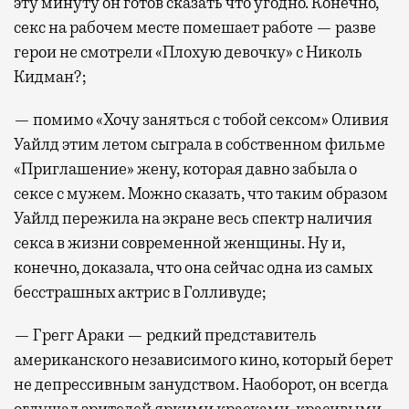
эту минуту он готов сказать что угодно. Конечно,
секс на рабочем месте помешает работе — разве
герои не смотрели «Плохую девочку» с Николь
Кидман?;
— помимо «Хочу заняться с тобой сексом» Оливия
Уайлд этим летом сыграла в собственном фильме
«Приглашение» жену, которая давно забыла о
сексе с мужем. Можно сказать, что таким образом
Уайлд пережила на экране весь спектр наличия
секса в жизни современной женщины. Ну и,
конечно, доказала, что она сейчас одна из самых
бесстрашных актрис в Голливуде;
— Грегг Араки — редкий представитель
американского независимого кино, который берет
не депрессивным занудством. Наоборот, он всегда
оглушал зрителей яркими красками, красивыми