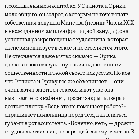
промышленных масштабах. У Эллиота и Эрики
мало общего: он задрот, с которым не хочет спать
собственная девушка Минерва (певица Чарли XCX
в неожиданном амплуа фригидной зануды), она
успешная раскрепощенная художница, которая
экспериментирует в сексе и не стесняется этого.
Не стесняется даже мягко сказано — Эрика
сделала свою сексуальную жизнь достоянием
общественности и темой своего искусства. Но кое-
что Эллиота и Эрику все же объединяет — они
очень хотят заняться сексом, и вот уже она
вызывает его в кабинет, просит закрыть дверь и
достает плетку. «Ведь это не помешает работе?» —
спрашивает начальница перед тем, как впиться
губами в рот ассистента. «Конечно, нет», — дрожит
от удовольствия гик, не верящий своему счастью. В