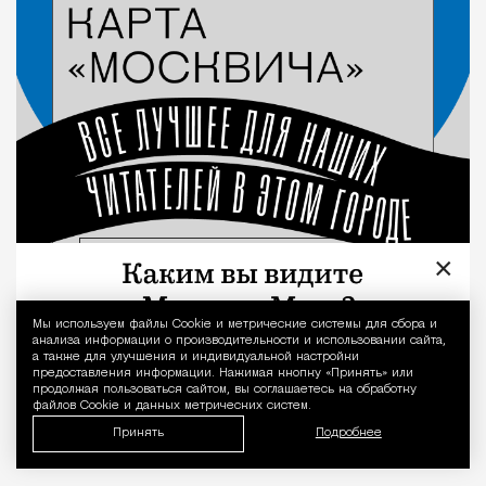
×
Мы используем файлы Сookie и метрические системы для сбора и
Уведомление 
анализа информации о производительности и использовании сайта,
а также для улучшения и индивидуальной настройки
предоставления информации. Нажимая кнопку «Принять» или
продолжая пользоваться сайтом, вы соглашаетесь на обработку
файлов Cookie и данных метрических систем.
Принять
Подробнее