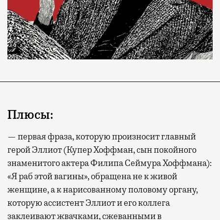
Плюсы:
— первая фраза, которую произносит главный
герой Эллиот (Купер Хоффман, сын покойного
знаменитого актера Филипа Сеймура Хоффмана):
«Я раб этой вагины», обращена не к живой
женщине, а к нарисованному половому органу,
которую ассистент Эллиот и его коллега
заклеивают жвачками, сжеванными в