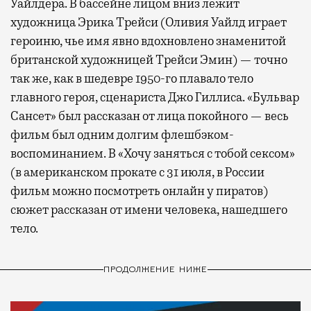
Уайлдера. В бассейне лицом вниз лежит
художница Эрика Трейси (Оливия Уайлд играет
героиню, чье имя явно вдохновлено знаменитой
британской художницей Трейси Эмин) — точно
так же, как в шедевре 1950-го плавало тело
главного героя, сценариста Джо Гиллиса. «Бульвар
Сансет» был рассказан от лица покойного — весь
фильм был одним долгим флешбэком-
воспоминанием. В «Хочу заняться с тобой сексом»
(в американском прокате с 31 июля, в России
фильм можно посмотреть онлайн у пиратов)
сюжет рассказан от имени человека, нашедшего
тело.
ПРОДОЛЖЕНИЕ НИЖЕ