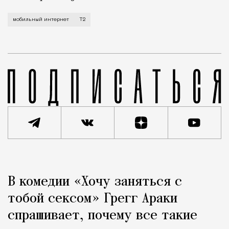
Мобильный оператор Т2 завершил работы по увеличе
мобильный интернет
Т2
Реклама
Редакция Москвич Mag
В комедии «Хочу заняться с
Город
тобой сексом» Грегг Араки
спрашивает, почему все такие