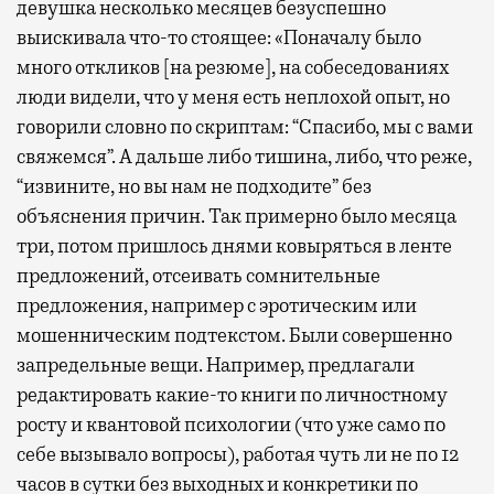
девушка несколько месяцев безуспешно
выискивала что-то стоящее: «Поначалу было
много откликов [на резюме], на собеседованиях
люди видели, что у меня есть неплохой опыт, но
говорили словно по скриптам: “Спасибо, мы с вами
свяжемся”. А дальше либо тишина, либо, что реже,
“извините, но вы нам не подходите” без
объяснения причин. Так примерно было месяца
три, потом пришлось днями ковыряться в ленте
предложений, отсеивать сомнительные
предложения, например с эротическим или
мошенническим подтекстом. Были совершенно
запредельные вещи. Например, предлагали
редактировать какие-то книги по личностному
росту и квантовой психологии (что уже само по
себе вызывало вопросы), работая чуть ли не по 12
часов в сутки без выходных и конкретики по