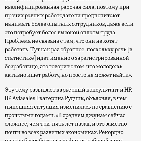
квалифицированная рабочая сила, поэтому при
прочих равных работодатели предпочитают
нанимать более опытных сотрудников, даже если
это потребует более высокой оплаты труда.
Проблема не связана с тем, что они не хотят
работать. Тут как раз обратное: поскольку речь [в
статистике] идет именно о зарегистрированной
безработице, это говорит о том, что молодежь
активно ищет работу, но просто не может найти».
Эту тему развивает карьерный консультант и HR
BP Aviasales Екатерина Рудчик, объясняя, в чем
нынешняя ситуация изменилась по сравнению с
прошлыми годами. «В среднем джунам сейчас
сложнее, чем три-пять лет назад, и это заметно
почти во всех развитых экономиках. Рекордно
низкая безработица и дефицит рабочей силы