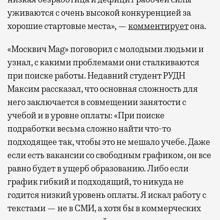
уживаются с очень высокой конкуренцией за
хорошие стартовые места», —
комментирует
она.
«Москвич Mag» поговорил с молодыми людьми и
узнал, с какими проблемами они сталкиваются
при поиске работы. Недавний студент РУДН
Максим рассказал, что основная сложность для
него заключается в совмещении занятости с
учебой и в уровне оплаты: «При поиске
подработки весьма сложно найти что-то
подходящее так, чтобы это не мешало учебе. Даже
если есть вакансии со свободным графиком, он все
равно будет в ущерб образованию. Либо если
график гибкий и подходящий, то никуда не
годится низкий уровень оплаты. Я искал работу с
текстами — не в СМИ, а хотя бы в коммерческих