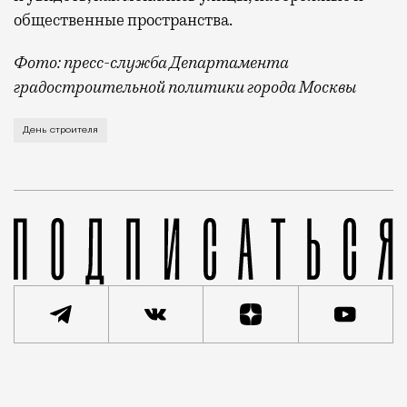
общественные пространства.
Фото: пресс-служба Департамента
градостроительной политики города Москвы
В этом году профессиональный праздник День строи
День строителя
Реклама
Редакция Москвич Mag