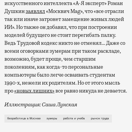
искусственного интеллекта «А-Я эксперт» Роман
Душкин
заявлял
«Москвич Mag», что «все отрасли
так или иначе затронет замещение живых людей
ИИ». Но также он добавил, что при построении
моделей будущего не стоит перегибать палку.
Ведь Трудовой кодекс никто не отменял… Даже со
всеми оговорками зумерам при таком раскладе,
возможно, будет проще, чем старшим
поколениям, как когда-то персональные
компьютеры было легче осваивать студентам
1990-х, нежели их родителям. Но от этого мысль
про
«новых лишних»
все равно никуда не девается.
Иллюстрация: Саша Лунская
Это стало глобальным трендом: хоть и считается,
безработица в Москве
зумеры
работа и учеба
рынок труда