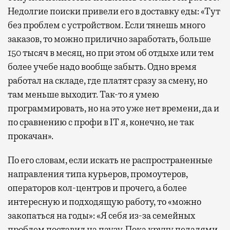
Недолгие поиски привели его в доставку еды: «Тут
без проблем с устройством. Если тянешь много
заказов, то можно прилично заработать, больше
150 тысяч в месяц, но при этом об отдыхе или тем
более учебе надо вообще забыть. Одно время
работал на складе, где платят сразу за смену, но
там меньше выходит. Так-то я умею
программировать, но на это уже нет времени, да и
по сравнению с профи в IT я, конечно, не так
прокачан».
По его словам, если искать не распространенные
направления типа курьеров, промоутеров,
операторов кол-центров и прочего, а более
интересную и подходящую работу, то «можно
закопаться на годы»: «Я себя из-за семейных
проблем поставил на паузу. Пока кручу педалями