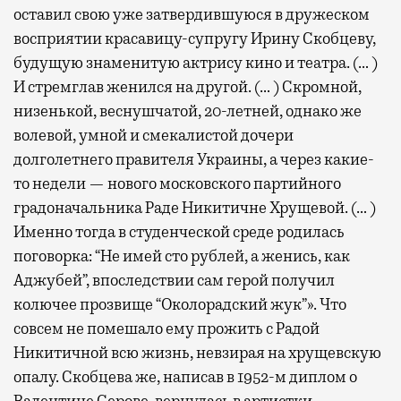
оставил свою уже затвердившуюся в дружеском
восприятии красавицу-супругу Ирину Скобцеву,
будущую знаменитую актрису кино и театра. (… )
И стремглав женился на другой. (… ) Скромной,
низенькой, веснушчатой, 20-летней, однако же
волевой, умной и смекалистой дочери
долголетнего правителя Украины, а через какие-
то недели — нового московского партийного
градоначальника Раде Никитичне Хрущевой. (… )
Именно тогда в студенческой среде родилась
поговорка: “Не имей сто рублей, а женись, как
Аджубей”, впоследствии сам герой получил
колючее прозвище “Околорадский жук”». Что
совсем не помешало ему прожить с Радой
Никитичной всю жизнь, невзирая на хрущевскую
опалу. Скобцева же, написав в 1952-м диплом о