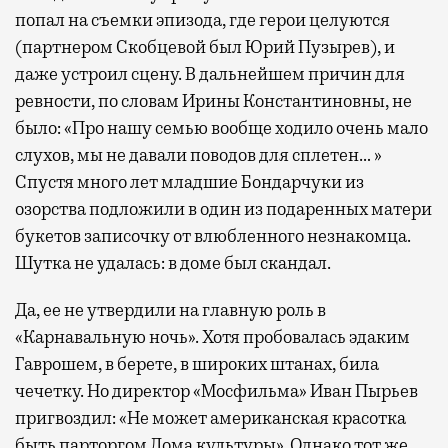
попал на съемки эпизода, где герои целуются
(партнером Скобцевой был Юрий Пузырев), и
даже устроил сцену. В дальнейшем причин для
ревности, по словам Ирины Константиновны, не
было: «Про нашу семью вообще ходило очень мало
слухов, мы не давали поводов для сплетен… »
Спустя много лет младшие Бондарчуки из
озорства подложили в один из подаренных матери
букетов записочку от влюбленного незнакомца.
Шутка не удалась: в доме был скандал.
Да, ее не утвердили на главную роль в
«Карнавальную ночь». Хотя пробовалась эдаким
Гаврошем, в берете, в широких штанах, била
чечетку. Но директор «Мосфильма» Иван Пырьев
пригвоздил: «Не может американская красотка
быть парторгом Дома культуры». Однако тот же