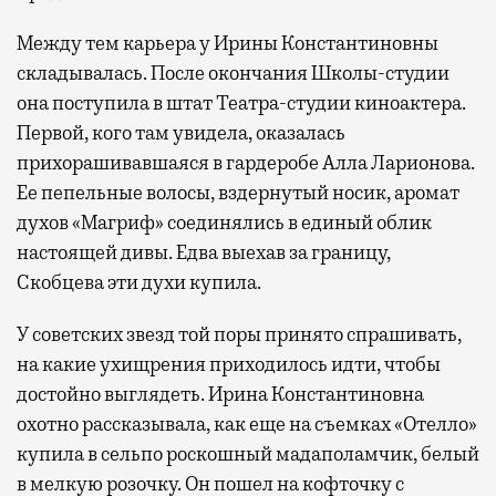
Между тем карьера у Ирины Константиновны
складывалась. После окончания Школы-студии
она поступила в штат Театра-студии киноактера.
Первой, кого там увидела, оказалась
прихорашивавшаяся в гардеробе Алла Ларионова.
Ее пепельные волосы, вздернутый носик, аромат
духов «Магриф» соединялись в единый облик
настоящей дивы. Едва выехав за границу,
Скобцева эти духи купила.
У советских звезд той поры принято спрашивать,
на какие ухищрения приходилось идти, чтобы
достойно выглядеть. Ирина Константиновна
охотно рассказывала, как еще на съемках «Отелло»
купила в сельпо роскошный мадаполамчик, белый
в мелкую розочку. Он пошел на кофточку с