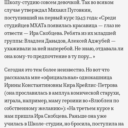
Школу-студию совсем девочкой. Так во всяком
случае утверждал Михаил Пуговкин,
поступивший на первый курс 1943 года: «Среди
студийцев МХАТа появилась красавица — глаз не
отвести — Ира Скобцева. Ребята из их младшей
группы: Владлен Давыдов, Алексей Аджубей —
ухаживали за ней наперебой. Не знаю, отдавала ли
она кому-то предпочтение в ту пору… »
Сегодня это тем более неизвестно. Но вот что
рассказала мне «официальная» однокашница
Ирины Константиновны Кира Крейлис-Петрова
(она прославилась в амплуа комической старухи,
играла, например, маму героини во «Влюблен по
собственному желанию»): «На третьем курсе к
нам пришла Ира Скобцева. Раньше она уже
училась в Школе-­студии, но бросила, поступила на