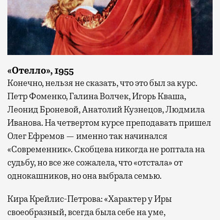
«Отелло», 1955
Конечно, нельзя не сказать, что это был за курс.
Петр Фоменко, Галина Волчек, Игорь Кваша,
Леонид Броневой, Анатолий Кузнецов, Людмила
Иванова. На четвертом курсе преподавать пришел
Олег Ефремов — именно так начинался
«Современник». Скобцева никогда не роптала на
судьбу, но все же сожалела, что «отстала» от
однокашников, но она выбрала семью.
Кира Крейлис-Петрова: «Характер у Иры
своеобразный, всегда была себе на уме,