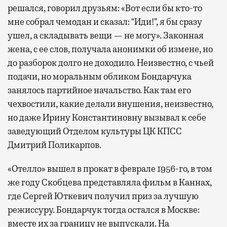
решался, говорил друзьям: «Вот если бы кто-то
мне собрал чемодан и сказал: “Иди!”, я бы сразу
ушел, а складывать вещи — не могу». Законная
жена, с ее слов, получала анонимки об измене, но
до разборок долго не доходило. Неизвестно, с чьей
подачи, но моральным обликом Бондарчука
занялось партийное начальство. Как там его
чехвостили, какие делали внушения, неизвестно,
но даже Ирину Константиновну вызывал к себе
заведующий Отделом культуры ЦК КПСС
Дмитрий Поликарпов.
«Отелло» вышел в прокат в феврале 1956-го, в том
же году Скобцева представляла фильм в Каннах,
где Сергей Юткевич получил приз за лучшую
режиссуру. Бондарчук тогда остался в Москве:
вместе их за границу не выпускали. На