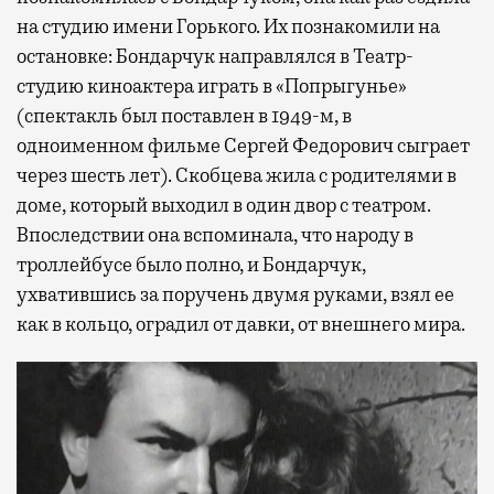
на студию имени Горького. Их познакомили на
остановке: Бондарчук направлялся в Театр-
студию киноактера играть в «Попрыгунье»
(спектакль был поставлен в 1949-м, в
одноименном фильме Сергей Федорович сыграет
через шесть лет). Скобцева жила с родителями в
доме, который выходил в один двор с театром.
Впоследствии она вспоминала, что народу в
троллейбусе было полно, и Бондарчук,
ухватившись за поручень двумя руками, взял ее
как в кольцо, оградил от давки, от внешнего мира.