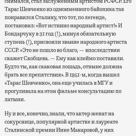
снимался, стал заслуженным артистом РСФСР. Его
Тарас Шевченко из одноименного байопика так
понравился Сталину, что тот, по легенде,
постановил: «Вот истинно народный артист!» И
Бондарчуку в 31 год (!), минуя обязательную
ступень (!), присвоили звание народного артиста
СССР. «Это не пошло во благо, — впоследствии
скажет Скобцева. — Ему как клеймо поставили.
Будто ты, как скаковая лошадь, отныне должна
брать все препятствия». В 1951-м, когда вышел
«Тарас Шевченко», она еще училась в МГУ и
прогуливала на этом фильме консультацию по
латыни.
Ну и все, конечно, знали, что актер женат на
сокурснице, популярной артистке и лауреате
Сталинской премии Инне Макаровой, у них