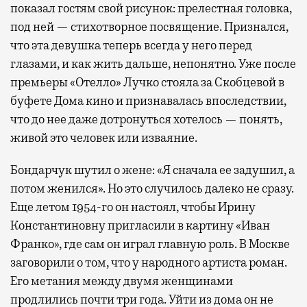
показал гостям свой рисунок: прелестная головка,
под ней — стихотворное посвящение. Признался,
что эта девушка теперь всегда у него перед
глазами, и как жить дальше, непонятно. Уже после
премьеры «Отелло» Лучко стояла за Скобцевой в
буфете Дома кино и признавалась впоследствии,
что до нее даже дотронуться хотелось — понять,
живой это человек или изваяние.
Бондарчук шутил о жене: «Я сначала ее задушил, а
потом женился». Но это случилось далеко не сразу.
Еще летом 1954-го он настоял, чтобы Ирину
Константиновну пригласили в картину «Иван
Франко», где сам он играл главную роль. В Москве
заговорили о том, что у народного артиста роман.
Его метания между двумя женщинами
продлились почти три года. Уйти из дома он не