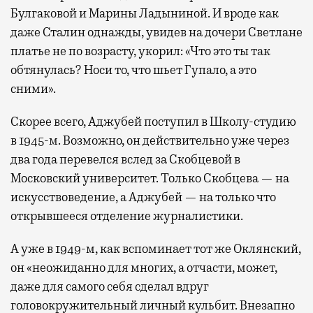
Булгаковой и Марины Ладыниной. И вроде как
даже Сталин однажды, увидев на дочери Светлане
платье не по возрасту, укорил: «Что это ты так
обтянулась? Носи то, что шьет Гупало, а это
сними».
Скорее всего, Аджубей поступил в Школу-студию
в 1945-м. Возможно, он действительно уже через
два года перевелся вслед за Скобцевой в
Московский университет. Только Скобцева — на
искусствоведение, а Аджубей — на только что
открывшееся отделение журналистики.
А уже в 1949-м, как вспоминает тот же Оклянский,
он «неожиданно для многих, а отчасти, может,
даже для самого себя сделал вдруг
головокружительный личный кульбит. Внезапно