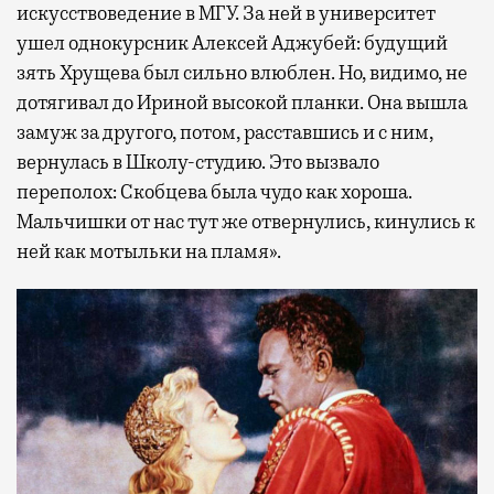
искусствоведение в МГУ. За ней в университет
ушел однокурсник Алексей Аджубей: будущий
зять Хрущева был сильно влюблен. Но, видимо, не
дотягивал до Ириной высокой планки. Она вышла
замуж за другого, потом, расставшись и с ним,
вернулась в Школу-­студию. Это вызвало
переполох: Скобцева была чудо как хороша.
Мальчишки от нас тут же отвернулись, кинулись к
ней как мотыльки на пламя».