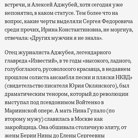
встречи, и Алексей Аджубей, хотя сегодня уже
непонятно, в каком статусе. Тем более что на
вопрос, какие черты выделяли Сергея Федоровича
среди прочих, Ирина Константиновна, не моргнув,
отвечала: «Других мужчин я не знала».
Отец журналиста Аджубея, легендарного
главреда «Известий», в те годы «высокого, ладного,
голубоглазого, русоволосого красавца, в недавнем
прошлом солиста ансамбля песни и пляски НКВД»
(свидетельство писателя Юрия Оклянского), был
драматическим тенором, который до революции
выступал под псевдонимом Войтенко в
Мариинской опере. А мать Нина Гупало (по
второму мужу) славилась в Москве как
закройщица. Она обшивала столичную элиту, от
жены Берии Нины до Елены Сергеевны