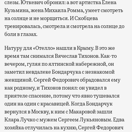
слезы. Юткевич обронил: а вот артистка Елена
Кузьмина, жена Михаила Ромма, умеет смотреть
на солнце и не морщиться. И Скобцева
тренировалась, смотрела и смотрела на солнце до
боли в глазах.
Натуру для «Отелло» нашли в Крыму. В это же
время там снимался Вячеслав Тихонов. Как-то
вечером, гуляя по ялтинской набережной, он
заметил невдалеке Бондарчука с незнакомой
женщиной. Сергей Федорович обрадовался ему
как родному, и Тихонов понял: он увидел в
приятеле спасение, потому что явно тушевался
один на один с красавицей. Когда Бондарчук
вернулся в Москву, к ним с Макаровой зашли
Клара Лучко с мужем Сергеем Лукьяновым. Едва
хозяйка отлучилась на кухню, Сергей Федорович