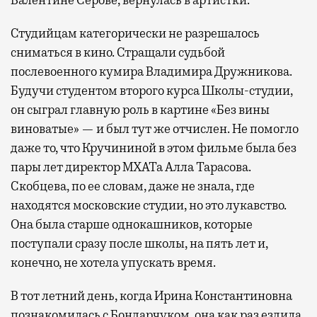
Валентине Серове, вернулась в артистки.
Студийцам категорически не разрешалось
сниматься в кино. Стращали судьбой
послевоенного кумира Владимира Дружникова.
Будучи студентом второго курса Школы-студии,
он сыграл главную роль в картине «Без вины
виноватые» — и был тут же отчислен. Не помогло
даже то, что Кручининой в этом фильме была без
пары лет директор МХАТа Алла Тарасова.
Скобцева, по ее словам, даже не знала, где
находятся московские студии, но это лукавство.
Она была старше однокашников, которые
поступали сразу после школы, на пять лет и,
конечно, не хотела упускать время.
В тот летний день, когда Ирина Константиновна
познакомилась с Бондарчуком, она как раз ездила