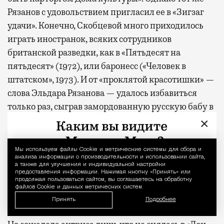
Рязанов с удовольствием пригласил ее в «Зигзаг
удачи». Конечно, Скобцевой много приходилось
играть иностранок, всяких сотрудников
британской разведки, как в «Пятьдесят на
пятьдесят» (1972), или баронесс («Человек в
штатском», 1973). И от «проклятой красотишки» —
слова Эльдара Рязанова — удалось избавиться
только раз, сыграв замордованную русскую бабу в
фильме Бориса Барнета «Аннушка» (1959). Перед
×
пробами Бондарчук ей посоветовал: во-первых,
сделать бровки домиком, как у Марецкой, а во-
Мы используем файлы Сookie и метрические системы для сбора и
Уведомление 
анализа информации о производительности и использовании сайта,
вторых, вставить в нос две ватные турундочки.
а также для улучшения и индивидуальной настройки
Потом, когда все перестанут замечать красоту и
предоставления информации. Нажимая кнопку «Принять» или
продолжая пользоваться сайтом, вы соглашаетесь на обработку
подпадут под силу актерского мастерства, их
файлов Cookie и данных метрических систем.
можно будет незаметно вынуть.
Принять
Подробнее