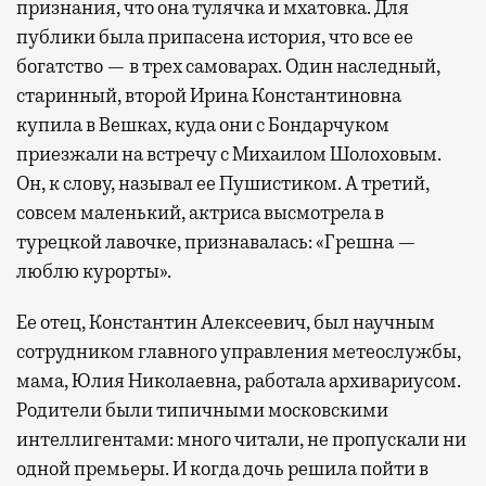
признания, что она тулячка и мхатовка. Для
публики была припасена история, что все ее
богатство — в трех самоварах. Один наследный,
старинный, второй Ирина Константиновна
купила в Вешках, куда они с Бондарчуком
приезжали на встречу с Михаилом Шолоховым.
Он, к слову, называл ее Пушистиком. А третий,
совсем маленький, актриса высмотрела в
турецкой лавочке, признавалась: «Грешна —
люблю курорты».
Ее отец, Константин Алексеевич, был научным
сотрудником главного управления метеослужбы,
мама, Юлия Николаевна, работала архивариусом.
Родители были типичными московскими
интеллигентами: много читали, не пропускали ни
одной премьеры. И когда дочь решила пойти в