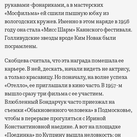
рукавами-фонариками, а в мастерских
«Мосфильма» ей сшили пышную юбку из
вологодских кружев. Именно в этом наряде в 1956
году она стала «Мисс Шарм» Каннского фестиваля.
Голливудские звезды вроде Ким Новак были
посрамлены.
Скобцева считала, что эта награда помешала ее
карьере. В ней, дескать, начали видеть не актрису,
а только красавицу. Но поначалу, на волне успеха
«Отелло», ее приглашали в кино часто. В 1957-м
вышло сразу три фильма с ее участием.
Влюбленный Бондарчук часто приезжал на
съемки «Обыкновенного человека» в Подмосковье,
чтобы в перерыве прогуляться с Ириной
Константиновной наедине. А вот на площадке
«Поединка» по Куприну вышла неловкость: он