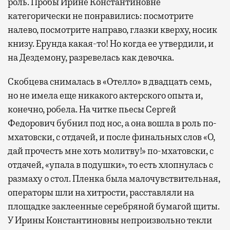
роль. Пробы Ирине Константиновне
категорически не понравились: посмотрите
налево, посмотрите направо, глазки кверху, носик
книзу. Ерунда какая-то! Но когда ее утвердили, и
на Дездемону, разревелась как девочка.
Скобцева снималась в «Отелло» в двадцать семь,
но не имела еще никакого актерского опыта и,
конечно, робела. На читке пьесы Сергей
Федорович бубнил под нос, а она вошла в роль по-
мхатовски, с отдачей, и после финальных слов «О,
дай прочесть мне хоть молитву!» по-мхатовски, с
отдачей, «упала в подушки», то есть хлопнулась с
размаху о стол. Пленка была малочувствительная,
операторы шли на хитрости, расставляли на
площадке заклеенные серебряной бумагой щиты.
У Ирины Константиновны непроизвольно текли