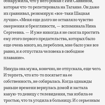
обнаружила, что у него роман с Ией Саввиной,
которая что-то репетировала на Таганке. Он даже
их сравнивал, резюмируя: «все-таки Шацкая
лучше». «Меня еще долго не оставляло чувство
омерзения и брезгливости, — вспоминала Нина
Сергеевна. — И уже никогда я не смогла простить
ему этого первого предательства, которых было
еще очень много, но, переболев, мне было уже все
равно, и я отпустила человека в свободное
плавание».
Никуда она мужа, конечно, не отпускала, еще чего.
И терпеть, что кто-то посягает на ее
собственность, не собиралась. Когда однажды
раньше времени вернулась домой и застала
какую-то девицу с телевидения, так избила ее
тростью, что та угодила в больницу. И с серьезным