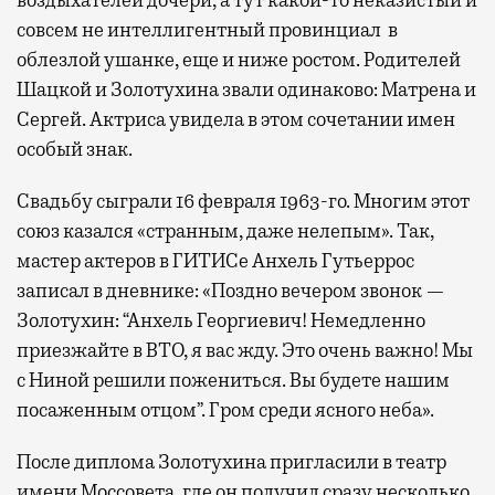
совсем не интеллигентный провинциал в
облезлой ушанке, еще и ниже ростом. Родителей
Шацкой и Золотухина звали одинаково: Матрена и
Сергей. Актриса увидела в этом сочетании имен
особый знак.
Свадьбу сыграли 16 февраля 1963-го. Многим этот
союз казался «странным, даже нелепым». Так,
мастер актеров в ГИТИСе Анхель Гутьеррос
записал в дневнике: «Поздно вечером звонок —
Золотухин: “Анхель Георгиевич! Немедленно
приезжайте в ВТО, я вас жду. Это очень важно! Мы
с Ниной решили пожениться. Вы будете нашим
посаженным отцом”. Гром среди ясного неба».
После диплома Золотухина пригласили в театр
имени Моссовета, где он получил сразу несколько