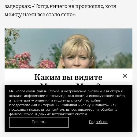
задворках: «Тогда ничего не произошло, хотя
между нами все стало ясно».
×
Мы используем файлы Сookie и метрические системы для сбора и
Уведомление 
анализа информации о производительности и использовании сайта,
а также для улучшения и индивидуальной настройки
предоставления информации. Нажимая кнопку «Принять» или
продолжая пользоваться сайтом, вы соглашаетесь на обработку
файлов Cookie и данных метрических систем.
В фильме «Белый рояль», 1968
Принять
Подробнее