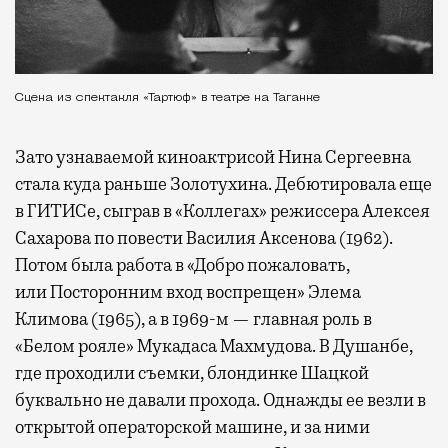
Сцена из спектакля «Тартюф» в театре на Таганке
Зато узнаваемой киноактрисой Нина Сергеевна
стала куда раньше Золотухина. Дебютировала еще
в ГИТИСе, сыграв в «Коллегах» режиссера Алексея
Сахарова по повести Василия Аксенова (1962).
Потом была работа в «Добро пожаловать,
или Посторонним вход воспрещен» Элема
Климова (1965), а в 1969-м — главная роль в
«Белом рояле» Мукадаса Махмудова. В Душанбе,
где проходили съемки, блондинке Шацкой
буквально не давали прохода. Однажды ее везли в
открытой операторской машине, и за ними