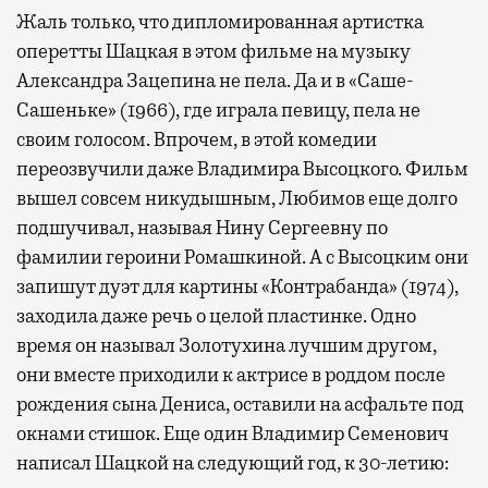
Жаль только, что дипломированная артистка
оперетты Шацкая в этом фильме на музыку
Александра Зацепина не пела. Да и в «Саше-
Сашеньке» (1966), где играла певицу, пела не
своим голосом. Впрочем, в этой комедии
переозвучили даже Владимира Высоцкого. Фильм
вышел совсем никудышным, Любимов еще долго
подшучивал, называя Нину Сергеевну по
фамилии героини Ромашкиной. А с Высоцким они
запишут дуэт для картины «Контрабанда» (1974),
заходила даже речь о целой пластинке. Одно
время он называл Золотухина лучшим другом,
они вместе приходили к актрисе в роддом после
рождения сына Дениса, оставили на асфальте под
окнами стишок. Еще один Владимир Семенович
написал Шацкой на следующий год, к 30-летию: