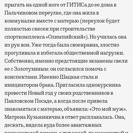
прыгать на одной ноге от ГИТИСа до ее дома в
Пальчиковом переулке, где она жила в
коммуналке вместе с матерью (переулок будет
полностью снесен при строительстве
спорткомплекса «Олимпийский»). Но училась она
из рук вон. Уже тогда была своенравна, злостно
прогуливала и избегала общественной нагрузки.
Собственно, именно предстоящие экзамены свели
ее с Золотухиным: он согласился помочь с
конспектами. Именно Шацкая стала и
инициатором брака. Пригласила однокурсника
провести Новый год у своих родственников в
Павловском Посаде, а когда после привела
знакомиться с матерью, объявила: «Это мой муж».
Матрена Кузьминична в ответ расплакалась. Она,
дескать, видела куда более авантажных
воздыхателей дочери, а тут какой-то неказистый и