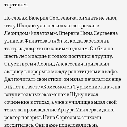
тортиком.
По словам Валерия Сергеевича, он знать не знал,
что у Шацкой уже несколько лет роман с
Леонидом Филатовым. Впервые Нина Сергеевна
увидела Филатова в 1969-м, когда забежала в
театр из декрета по каким-то делам. Он был на
шесть лет младше и только поступил в труппу.
Спустя время Леонид Алексеевич пригласил
актрису в перерыве между репетициями в кафе.
Дал почитать свои стихи: он начал печататься еще
в 15 лет в газете «Комсомолец Туркменистана», на
вступительных экзаменах в Щуку писал
сочинение в стихах, а уже в училище выдал свой
текст за произведение Артура Миллера, и даже
ректор поверил. Нина Сергеевна стихами
восхитилась. Они даже поцеловались на