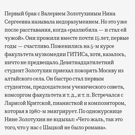
Первый брак с Валерием Золотухиным Нина
Сергеевна называла недоразумением. Но это уже
после расставания, когда «разлюбила — и стал ей
чужой». Они прожили вместе почти 15 лет, первые
годы — счастливо. Поженились на 5-м курсе
факультета музкомедии ГИТИСа, хотя, казалось,
ничто не предвещало. Девятнадцатилетний
студент Золотухин приехал покорять Москву из
алтайского села. Он быстро стал первым
студентом, председателем ученического совета,
комсоргом факультета и т. д., и т. п. Встречался с
Ларисой Критской, пианисткой и композитором,
которая в 1980-м эмигрирует. По однокурснице
Нине Золотухин не вздыхал: «Чего жаль, так это
того, что у нас с Шацкой не было романа».