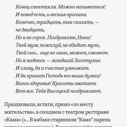
Конец спектакля. Можно напиваться!
И повод есть, и веская причина.
Конечно, тридцать, так сказать, —
не двадцать,
Но и не сорок. Поздравляю, Нина!
Твой муж, пожалуй, не обидит мухи,
Твой сын… еще не знаю, может, сможет.
Но я надеюсь — младший Золотухин
И славу, да и счастие умножит.
И да хранит Господь все ваши думки!
Вагон здоровья! Красоты хватает.
Вот все. Тебя Высоцкий поздравляет.
Праздновали, кстати, прямо «по месту
жительства», в соседнем с театром ресторане
«Кама» («… В кабаке старинном “Каме” парень