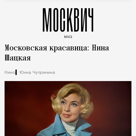
МОСКВИЧ
MAG
Введите ключевые слова для поиска статей
Московская красавица: Нина
Шацкая
Кино
Юнна Чупринина