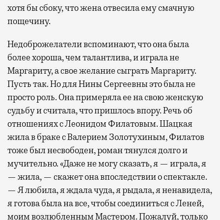
хотя бы сбоку, что жена отвесила ему смачную
пощечину.
Недоброжелатели вспоминают, что она была
более хороша, чем талантлива, и играла не
Маргариту, а свое желание сыграть Маргариту.
Пусть так. Но для Нины Сергеевны это была не
просто роль. Она примеряла ее на свою женскую
судьбу и считала, что пришлось впору. Речь об
отношениях с Леонидом Филатовым. Шацкая
жила в браке с Валерием Золотухиным, Филатов
тоже был несвободен, роман тянулся долго и
мучительно. «Даже не могу сказать, я — играла, я
— жила, — скажет она впоследствии о спектакле.
— Я любила, я ждала чуда, я рыдала, я ненавидела,
я готова была на все, чтобы соединиться с Леней,
моим возлюбленным Мастером. Пожалуй, только