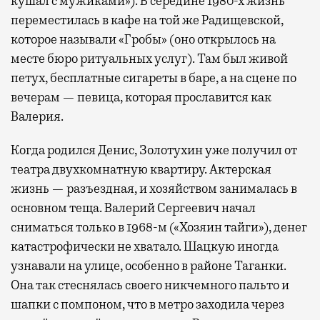
кушал с мужиками»). В середине 1980-х жизнь
переместилась в кафе на той же Радищевской,
которое называли «Гробы» (оно открылось на
месте бюро ритуальных услуг). Там был живой
петух, бесплатные сигареты в баре, а на сцене по
вечерам — певица, которая прославится как
Валерия.
Когда родился Денис, Золотухин уже получил от
театра двухкомнатную квартиру. Актерская
жизнь — разъездная, и хозяйством занималась в
основном теща. Валерий Сергеевич начал
сниматься только в 1968-м («Хозяин тайги»), денег
катастрофически не хватало. Шацкую иногда
узнавали на улице, особенно в районе Таганки.
Она так стеснялась своего никчемного пальто и
шапки с помпоном, что в метро заходила через