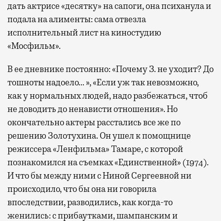
дать актрисе «десятку» на сапоги, она психанула и
подала на алименты: сама отвезла
исполнительный лист на киностудию
«Мосфильм».
В ее дневнике постоянно: «Почему З. не уходит? До
тошноты надоело… », «Если уж так невозможно,
как у нормальных людей, надо разбежаться, чтоб
не доводить до ненависти отношения». Но
окончательно актеры расстались все же по
решению Золотухина. Он ушел к помощнице
режиссера «Ленфильма» Тамаре, с которой
познакомился на съемках «Единственной» (1974).
И что бы между ними с Ниной Сергеевной ни
происходило, что бы она ни говорила
впоследствии, разводились, как когда-то
женились: с прибаутками, шампанским и