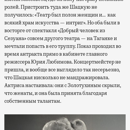
ролей. Пристроить туда же Шацкую не
получилось: «Театр был полон женщин и… как
всякий храм искусства — интриг». Но оба были в
восторге от спектакля «Добрый человек из
Сезуана» совсем другого театра — на Таганке и
мечтали попасть в его труппу. Показ проходил во
время антракта прямо в кабинете главного
режиссера Юрия Любимова. Концертмейстер не
пришла, и вообще все выглядело так несерьезно,
что Шацкая нисколько не мандражировала.
Актриса настаивала: они с Золотухиным скрыли,
что женаты, и она была принята благодаря
собственным талантам.