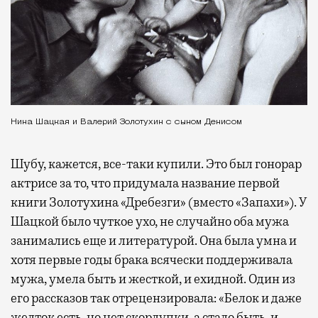
Нина Шацкая и Валерий Золотухин с сыном Денисом
Шубу, кажется, все-таки купили. Это был гонорар
актрисе за то, что придумала название первой
книги Золотухина «Дребезги» (вместо «Запахи»). У
Шацкой было чуткое ухо, не случайно оба мужа
занимались еще и литературой. Она была умна и
хотя первые годы брака всячески поддерживала
мужа, умела быть и жесткой, и ехидной. Один из
его рассказов так отрецензировала: «Белок и даже
желток есть, но нет скорлупки, а стало быть, и