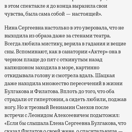
в этом спектакле я до конца выразила свои
чувства, была сама собой — настоящей».
Нина Сергеевна настолько в это уверовала, что не
выходила из образа даже за стенами театра.
Всегда любила мистику, верила в гадания и вещие
сны. Вспоминают, как в санатории «Актер» она в
черном плаще до пят с откинутым назад
капюшоном заходила в море, картинно
откидывала голову и смотрела вдаль. Шацкая
даже находила множество пересечений в жизни
Булгакова и Филатова. Вплоть до того, что оба
страдали от гипертонии, а сидеть любили, поджав
ногу. Но и трезвый Вениамин Смехов после
встречи с Леонидом Алексеевичем подытожил:
«Если бы слышала Елена Сергеевна Булгакова, что
сказал Филатов о своей жене, о спасительнице —