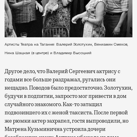
Артисты Театра на Таганке: Валерий Золотухин, Вениамин Смехов,
Нина Шацкая (в центре) и Владимир Высоцкий
Другое дело, что Валерий Сергеевич актрису с
годами все больше раздражал, ругались они
нещадно. Поводов было предостаточно. Золотухин,
будучи в подпитии, запросто мог привести в дом
случайного знакомого. Как-то затащил
подвозившего их с женой таксиста. После первой
же рюмки актер захрапел, гостя выпроводили, но
Матрена Кузьминична устроила дочери