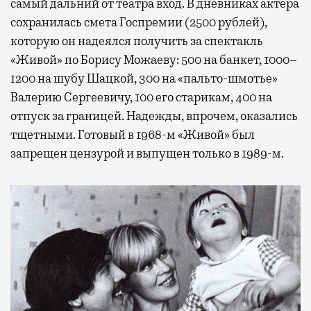
самый дальний от театра вход. В дневниках актера
сохранилась смета Госпремии (2500 рублей),
которую он надеялся получить за спектакль
«Живой» по Борису Можаеву: 500 на банкет, 1000–
1200 на шубу Шацкой, 300 на «пальто-шмотье»
Валерию Сергеевичу, 100 его старикам, 400 на
отпуск за границей. Надежды, впрочем, оказались
тщетными. Готовый в 1968-м «Живой» был
запрещен цензурой и выпущен только в 1989-м.