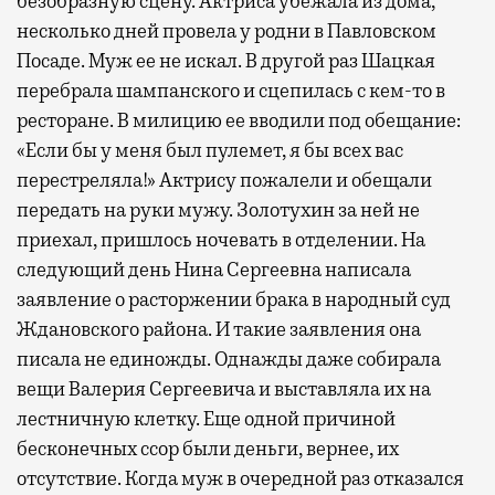
безобразную сцену. Актриса убежала из дома,
несколько дней провела у родни в Павловском
Посаде. Муж ее не искал. В другой раз Шацкая
перебрала шампанского и сцепилась с кем-то в
ресторане. В милицию ее вводили под обещание:
«Если бы у меня был пулемет, я бы всех вас
перестреляла!» Актрису пожалели и обещали
передать на руки мужу. Золотухин за ней не
приехал, пришлось ночевать в отделении. На
следующий день Нина Сергеевна написала
заявление о расторжении брака в народный суд
Ждановского района. И такие заявления она
писала не единожды. Однажды даже собирала
вещи Валерия Сергеевича и выставляла их на
лестничную клетку. Еще одной причиной
бесконечных ссор были деньги, вернее, их
отсутствие. Когда муж в очередной раз отказался