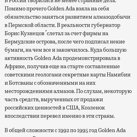
В России творились не менее странные дела.
Помимо прочего Golden Ada взяла на себя
обязательство заняться развитием алмазодобычи
в Пермской области. В реальности губернатор
*
Борис Кузнецов
слетал за счет фирмы на
Бермудские острова, после чего подписал некие
бумаги, на чем все и закончилось. Куда большую
активность Golden Ada продемонстрировала в
Африке, получив еще на старте составленные
советскими геологами секретные карты Намибии
и Ботсваны с обозначенными на них
месторождениями алмазов. По слухам, некоторую
часть средств, вырученных от продажи
российских ценностей в США, Козленок
впоследствии перевел именно в эти страны.
В общей сложности с 1992 по 1995 год Golden Ada