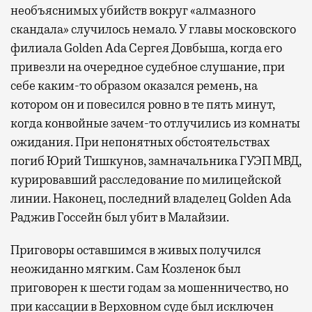
необъяснимых убийств вокруг «алмазного
скандала» случилось немало. У главы московского
филиала Golden Ada Сергея Довбыша, когда его
привезли на очередное судебное слушание, при
себе каким-то образом оказался ремень, на
котором он и повесился ровно в те пять минут,
когда конвойные зачем-то отлучились из комнаты
ожидания. При непонятных обстоятельствах
погиб Юрий Тишкунов, замначальника ГУЭП МВД,
курировавший расследование по милицейской
линии. Наконец, последний владелец Golden Ada
Раджив Госсейн был убит в Малайзии.
Приговоры оставшимся в живых получился
неожиданно мягким. Сам Козленок был
приговорен к шести годам за мошенничество, но
при кассации в Верховном суде был исключен