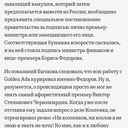
завалящий камушек, который затем
предполагается вывезти из России, необходимо
предъявить специальное постановление
правительства за подписью лично премьер-
министра или замещающего его лица.
Соответствующая бумажка вскорости сыскалась,
и на ней стояла подпись министра финансов и
вице-премьера Бориса Федорова.
Из показаний Бычкова следовало, что всю работу с
Golden Ada курировал именно Федоров. Ну и,
разумеется, о происходящем просто не мог не
знать самый афористичный премьер Виктор
Степанович Черномырдин. Когда уже после
отставки ему задали вопрос о деле Козленка, он
отреагировал резко: «Ни козленков, ни козлов я не
знаю и знать не хочу! Ко мне, как и к любому