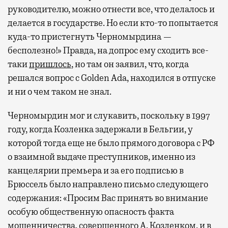
руководителю, можно отнести все, что делалось и
делается в государстве. Но если кто-то попытается
куда-то пристегнуть Черномырдина —
бесполезно!» Правда, на допрос ему сходить все-
таки
пришлось
, но там он заявил, что, когда
решался вопрос с Golden Ada, находился в отпуске
и ни о чем таком не знал.
Черномырдин мог и слукавить, поскольку в 1997
году, когда Козленка задержали в Бельгии, у
которой тогда еще не было прямого договора с РФ
о взаимной выдаче преступников, именно из
канцелярии премьера и за его подписью в
Брюссель было направлено письмо следующего
содержания: «Просим Вас принять во внимание
особую общественную опасность факта
мошенничества, совершенного А. Козленком, и в