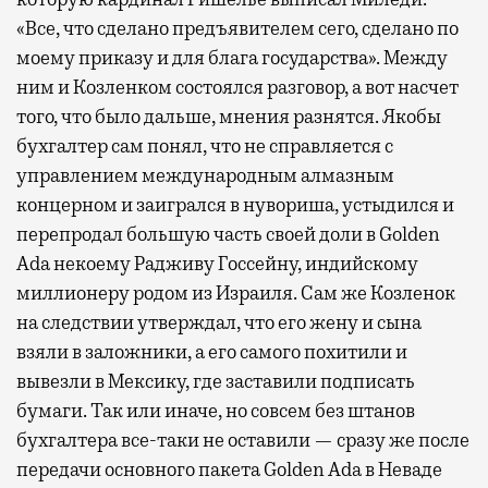
«Все, что сделано предъявителем сего, сделано по
моему приказу и для блага государства». Между
ним и Козленком состоялся разговор, а вот насчет
того, что было дальше, мнения разнятся. Якобы
бухгалтер сам понял, что не справляется с
управлением международным алмазным
концерном и заигрался в нувориша, устыдился и
перепродал большую часть своей доли в Golden
Ada некоему Радживу Госсейну, индийскому
миллионеру родом из Израиля. Сам же Козленок
на следствии утверждал, что его жену и сына
взяли в заложники, а его самого похитили и
вывезли в Мексику, где заставили подписать
бумаги. Так или иначе, но совсем без штанов
бухгалтера все-таки не оставили — сразу же после
передачи основного пакета Golden Ada в Неваде