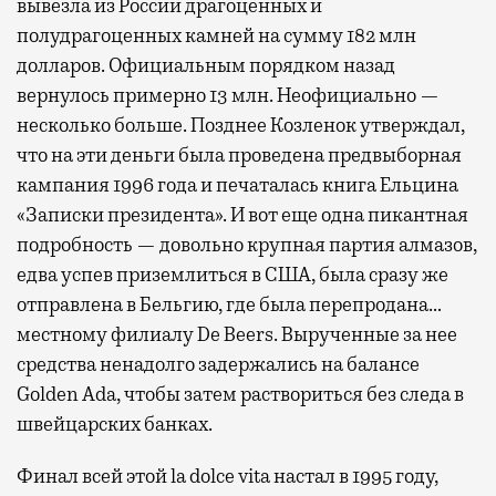
вывезла из России драгоценных и
полудрагоценных камней на сумму 182 млн
долларов. Официальным порядком назад
вернулось примерно 13 млн. Неофициально —
несколько больше. Позднее Козленок утверждал,
что на эти деньги была проведена предвыборная
кампания 1996 года и печаталась книга Ельцина
«Записки президента». И вот еще одна пикантная
подробность — довольно крупная партия алмазов,
едва успев приземлиться в США, была сразу же
отправлена в Бельгию, где была перепродана…
местному филиалу De Beers. Вырученные за нее
средства ненадолго задержались на балансе
Golden Ada, чтобы затем раствориться без следа в
швейцарских банках.
Финал всей этой la dolce vita настал в 1995 году,