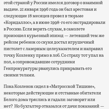
этой страной у России имелся договор о взаимной
выдаче. 21 января 1996 года он был арестован и
следующие 18 месяцев провел в тюрьме
«Коридаллос», а в июне 1998-го его экстрадировали
в Россию. Если верить слухам, в самолете
произошел курьезный эпизод — летевший тем же
рейсом ребенок со скуки достал игрушечный
пистолет с лазерным целеуказателем и направил
точку Козленку прямо в лоб. Со страху тот упал на
пол, а сопровождавшие сотрудники
Генпрокуратуры рванулись прикрывать его
своими телами.
Пока Козленок сидел в «Матросской Тишине»,
некоторые действующие и отставные обитатели
Белого дома тряслись и гадали: заговорит или
нет? Но бухгалтер отказался от дачи показаний —