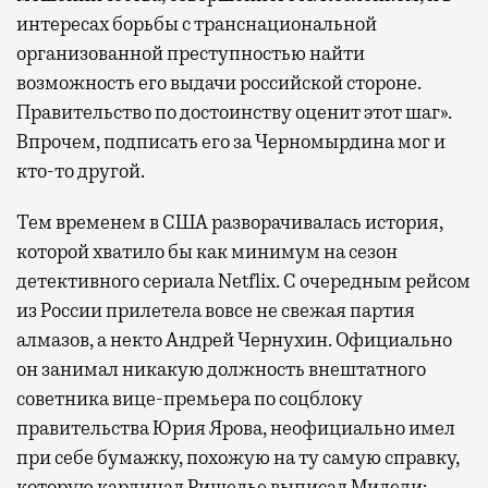
интересах борьбы с транснациональной
организованной преступностью найти
возможность его выдачи российской стороне.
Правительство по достоинству оценит этот шаг».
Впрочем, подписать его за Черномырдина мог и
кто-то другой.
Тем временем в США разворачивалась история,
которой хватило бы как минимум на сезон
детективного сериала Netflix. С очередным рейсом
из России прилетела вовсе не свежая партия
алмазов, а некто Андрей Чернухин. Официально
он занимал никакую должность внештатного
советника вице-премьера по соцблоку
правительства Юрия Ярова, неофициально имел
при себе бумажку, похожую на ту самую справку,
которую кардинал Ришелье выписал Миледи: