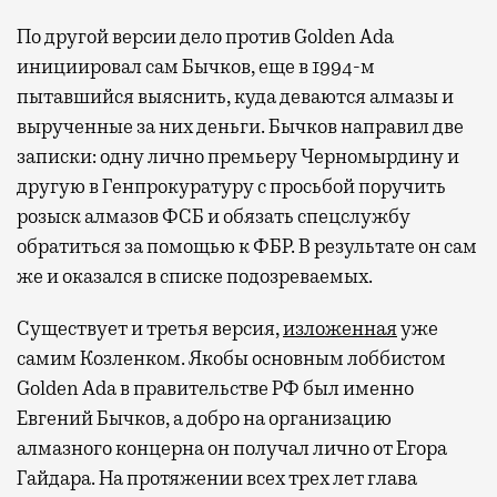
По другой версии дело против Golden Ada
инициировал сам Бычков, еще в 1994-м
пытавшийся выяснить, куда деваются алмазы и
вырученные за них деньги. Бычков направил две
записки: одну лично премьеру Черномырдину и
другую в Генпрокуратуру с просьбой поручить
розыск алмазов ФСБ и обязать спецслужбу
обратиться за помощью к ФБР. В результате он сам
же и оказался в списке подозреваемых.
Существует и третья версия,
изложенная
уже
самим Козленком. Якобы основным лоббистом
Golden Ada в правительстве РФ был именно
Евгений Бычков, а добро на организацию
алмазного концерна он получал лично от Егора
Гайдара. На протяжении всех трех лет глава