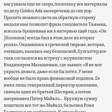
мы узнаем еще не скоро, поскольку все материалы
по делу Golden Ada засекречены до сих пор.
Пролить немного света на обратную сторону
медали нам позволит фраза следователя Тамаева,
вскользь брошенная им в интервью 1998 года: «Он
[Козленок] всегда был в этом деле на вторых
ролях». Оказавшись в греческой тюрьме, которая,
очевидно, казалась ему безопасной, бухгалтер все-
таки согласился на встречу с журналистом
Владимиром Малышевым, где заявил: «Я не мог
украсть деньги, даже если бы хотел. У меня
вообще не было права финансовой подписи. Ее
имел лишь генеральный директор компании,
сначала один из братьев Шегирян, а потом
американец Питер Майклз… Крупную сумму
похитили все тот же Майклз, бельгиец Рони
Бастианс и их сообщники. К этому были