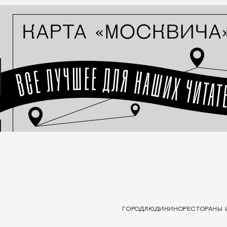
ГОРОД
ЛЮДИ
КИНО
РЕСТОРАНЫ 