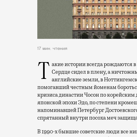
17 мин. чтения
Такие истории всегда рождаются в неспокойные времена. Когда Ричард Львиное
Сердце сидел в плену, а ничтожн
английские земли, в Ноттингемс
помогавший честным йоменам бороться 
кризиса династии Чосон по корейским д
японской эпохи Эдо, по степени кроме
напоминавшей Петербург Достоевского,
спрятанный внутри посоха меч защищал
В 1990-х бывшие советские люди все ник