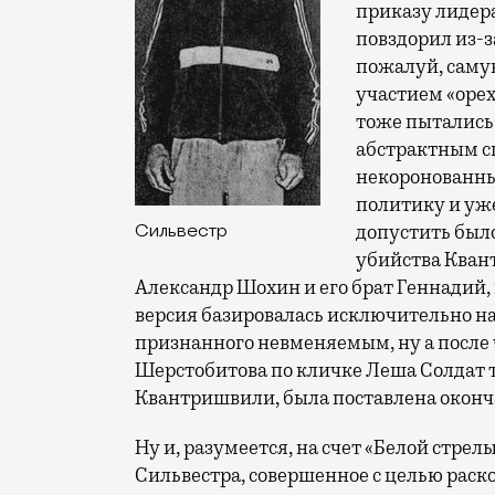
приказу лидер
повздорил из-з
пожалуй, саму
участием «оре
тоже пытались 
абстрактным сп
некоронованны
политику и уже
допустить было
Сильвестр
убийства Кван
Александр Шохин и его брат Геннадий, 
версия базировалась исключительно на
признанного невменяемым, ну а после
Шерстобитова по кличке Леша Солдат то
Квантришвили, была поставлена оконч
Ну и, разумеется, на счет «Белой стрел
Сильвестра, совершенное с целью раск