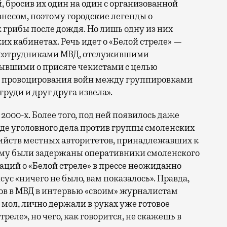
, бросив их один на один с организованной
есом, поэтому городские легенды о
 грибы после дождя. Но лишь одну из них
х кабинетах. Речь идет о «Белой стреле» —
й сотрудниками МВД, отслужившими
бывшими о присяге чекистами с целью
и провоцирования войн между группировками
руди и друг друга извела».
2000-х. Более того, под ней появилось даже
иде уголовного дела против группы смоленских
ийств местных авторитетов, принадлежавших к
ему были задержаны оперативники смоленского
аций о «Белой стреле» в прессе неожиданно
сус «ничего не было, вам показалось». Правда,
ов в МВД в интервью «своим» журналистам
, мол, лично держали в руках уже готовое
еле», но чего, как говорится, не скажешь в