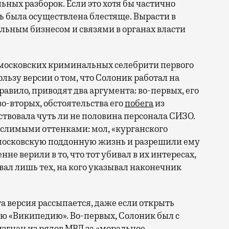
ных разборок. Если это хотя бы частично
мь была осуществлена блестяще. Вырасти в
альным бизнесом и связями в органах власти
 московских криминальных селебрити первого
льзу версии о том, что Солоник работал на
равило, приводят два аргумента: во-первых, его
о-вторых, обстоятельства его
побега
из
ствовала чуть ли не половина персонала СИЗО.
ыслимыми оттенками: мол, «курганского
московскую поддонную жизнь и разрешили ему
не верили в то, что тот убивал в их интересах,
вал лишь тех, на кого указывал наконечник
а версия рассыпается, даже если открыть
ю «Википедию». Во-первых, Солоник был с
изгнан из рядов МВД за «моральное