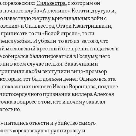
а «ореховских»
Сильвестра
, с которым он
а ночного клуба «Арлекино». Кстати, другую и,
ю известную жертву криминальных войн с
ховских» и Сильвестра, Отари Квантришвили,
приписать то ли «Белой стреле», то ли
ецслужбам. И убрали-то его из-за того, что
й московский крестный отец решил податься в
 собирался баллотироваться в Госдуму, чего
 ни в коем случае нельзя. Заказчиками
тришвили якобы выступили вице-премьер
которым тот был должен денег. Однако вся эта
 показаниях некоего Ивана Воронцова, позднее
 чистосердечного признания киллера Алексея
чка в вопросе о том, кто и почему заказал
ательно.
ы» пытались отнести и убийство самого
олоть «ореховскую» группировку и