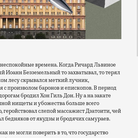
ый Иоанн Безземельный то захватывал, то терял
ком лесу скрывался меткий лучник,
с произволом баронов и епископов. В период
орогам бродил Хон Гиль Дон. Ну а на закате
шной нищеты и убожества больше всего
 геройствовал слепой массажист Дзатоити, чей
 бедняков от якудзы и бродячих самураев.
ак не могли поверить в то, что государство