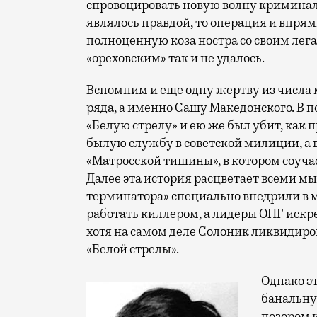
спровоцировать новую волну криминаль
являлось правдой, то операция и впря
полноценную коза ностра со своим лег
«ореховским» так и не удалось.
Вспомним и еще одну жертву из числа
ряда, а именно Сашу Македонского. В по
«Белую стрелу» и ею же был убит, как п
былую службу в советской милиции, а в
«Матросской тишины», в котором соуча
Далее эта история расцветает всеми м
терминатора» специально внедрили в 
работать киллером, а лидеры ОПГ искрен
хотя на самом деле Солоник ликвидиро
«Белой стрелы».
Однако эт
банальну
позором 