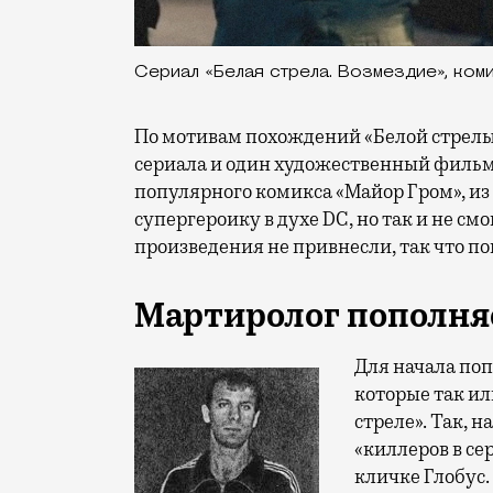
Сериал «Белая стрела. Возмездие», ком
По мотивам похождений «Белой стрелы
сериала и один художественный фильм.
популярного комикса «Майор Гром», из
супергероику в духе DC, но так и не см
произведения не привнесли, так что п
Мартиролог пополня
Для начала поп
которые так и
стреле». Так, 
«киллеров в се
кличке Глобус. 