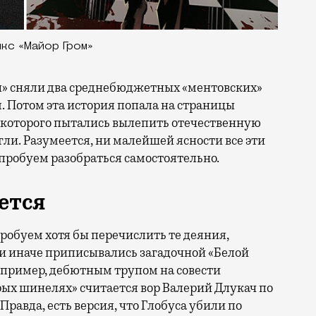
икс «Майор Гром»
» сняли два среднебюджетных «ментовских»
 Потом эта история попала на страницы
 которого пытались вылепить отечественную
огли. Разумеется, ни малейшей ясности все эти
опробуем разобраться самостоятельно.
ется
робуем хотя бы перечислить те деяния,
ли иначе приписывались загадочной «Белой
например, дебютным трупом на совести
рых шинелях» считается вор Валерий Длукач по
Правда, есть версия, что Глобуса убили по