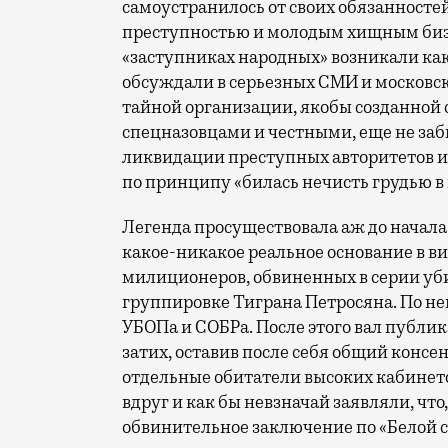
самоустранилось от своих обязанностей
преступностью и молодым хищным бизн
«заступниках народных» возникали как
обсуждали в серьезных СМИ и московски
тайной организации, якобы созданно
спецназовцами и честными, еще не за
ликвидации преступных авторитетов 
по принципу «билась нечисть грудью в г
Легенда просуществовала аж до начала 
какое-никакое реальное основание в в
милиционеров, обвиненных в серии уб
группировке Тиграна Петросяна. По н
УБОПа и СОБРа. После этого вал публик
затих, оставив после себя общий консен
отдельные обитатели высоких кабинет
вдруг и как бы невзначай заявляли, что
обвинительное заключение по «Белой стр