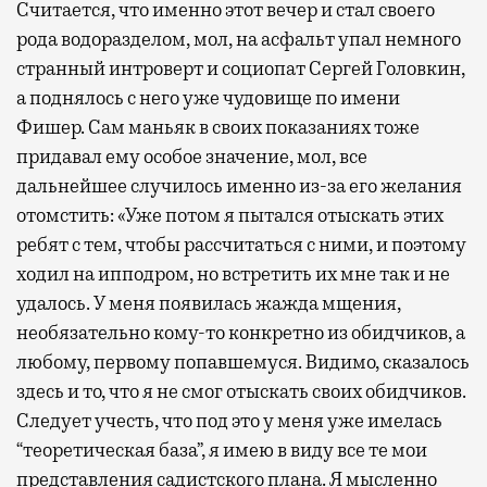
Считается, что именно этот вечер и стал своего
рода водоразделом, мол, на асфальт упал немного
странный интроверт и социопат Сергей Головкин,
а поднялось с него уже чудовище по имени
Фишер. Сам маньяк в своих показаниях тоже
придавал ему особое значение, мол, все
дальнейшее случилось именно из-за его желания
отомстить: «Уже потом я пытался отыскать этих
ребят с тем, чтобы рассчитаться с ними, и поэтому
ходил на ипподром, но встретить их мне так и не
удалось. У меня появилась жажда мщения,
необязательно кому-то конкретно из обидчиков, а
любому, первому попавшемуся. Видимо, сказалось
здесь и то, что я не смог отыскать своих обидчиков.
Следует учесть, что под это у меня уже имелась
“теоретическая база”, я имею в виду все те мои
представления садистского плана. Я мысленно