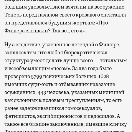
большим удовольствием взята им на вооружение.
Теперь перед началом своего кровавого спектакля
он представлялся будущим жертвам: «Про
Фишера слышали? Так вот, это я».
Ну а следствие, увлеченное легендой о Фишере,
занялось тем, что любая бюрократическая
структура умеет делать лучше всего — тотальным
и всеобъемлющим «чесом». За два года было
проверено 5799 психических больных, 1628
имевших судимость и отбывавших наказание
осужденных, 443 человека, указанных милицией
как склонных к половым преступлениям, то есть
ранее задерживавшихся гомосексуалов,
фетишистов, эксгибиционистов и педофилов. А
также все бывшие заключенные, имевшие кличку
Фишер или татуировку в виде кинжала, обвитого