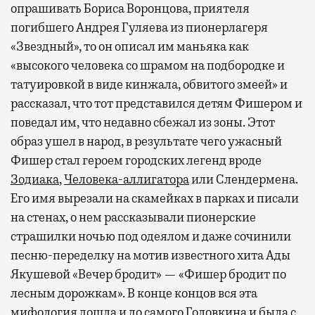
опрашивать Бориса Воронцова, приятеля
погибшего Андрея Гуляева из пионерлагеря
«Звездный», то он описал им маньяка как
«высокого человека со шрамом на подбородке и
татуировкой в виде кинжала, обвитого змеей» и
рассказал, что тот представился детям Фишером и
поведал им, что недавно сбежал из зоны. Этот
образ ушел в народ, в результате чего ужасный
Фишер стал героем городских легенд вроде
Зодиака
,
Человека-аллигатора
или Слендермена.
Его имя вырезали на скамейках в парках и писали
на стенах, о нем рассказывали пионерские
страшилки ночью под одеялом и даже сочинили
песню-переделку на мотив известного хита Ады
Якушевой «Вечер бродит» — «Фишер бродит по
лесным дорожкам». В конце концов вся эта
мифология дошла и до самого Головкина и была с