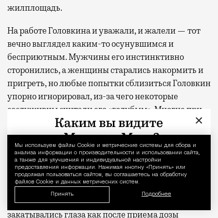
жилплощадь.
На работе Головкина и уважали, и жалели — тот
вечно выглядел каким-то осунувшимся и
бесприютным. Мужчины его инстинктивно
сторонились, а женщины старались накормить и
пригреть, но любые попытки сблизиться Головкин
упорно игнорировал, из-за чего некоторые
сослуживцы считали его «голубым». Многие при
×
этом подмечали одну его странность: любую
порученную ему работу Головкин исполнял
Мы используем файлы Сookie и метрические системы для сбора и
Уведомление 
аккуратно и добросовестно, но с особой страстью
анализа информации о производительности и использовании сайта,
он занимался двумя вещами — осеменял кобыл и
а также для улучшения и индивидуальной настройки
предоставления информации. Нажимая кнопку «Принять» или
проверял их на жеребость. И для той, и для другой
продолжая пользоваться сайтом, вы соглашаетесь на обработку
файлов Cookie и данных метрических систем.
операции требовалось натурально засунуть руку
Принять
Подробнее
внутрь лошади. У Головкина при этом
закатывались глаза как после приема дозы