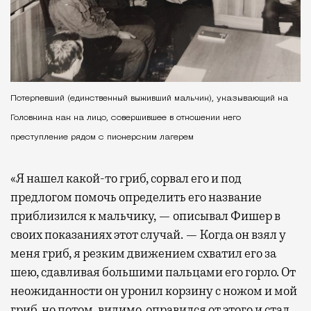
Потерпевший (единственный выживший мальчик), указывающий на
Головкина как на лицо, совершившее в отношении него
преступление рядом с пионерским лагерем
«Я нашел какой-то гриб, сорвал его и под
предлогом помочь определить его название
приблизился к мальчику, — описывал Фишер в
своих показаниях этот случай. — Когда он взял у
меня гриб, я резким движением схватил его за
шею, сдавливая большими пальцами его горло. От
неожиданности он уронил корзину с ножом и мой
гриб, но потом, видимо, оправился от этого и стал