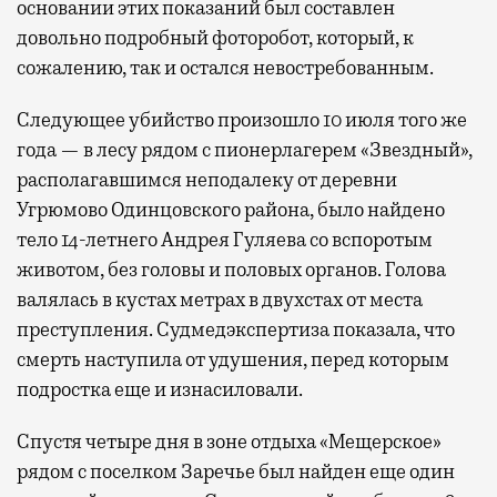
основании этих показаний был составлен
довольно подробный фоторобот, который, к
сожалению, так и остался невостребованным.
Следующее убийство произошло 10 июля того же
года — в лесу рядом с пионерлагерем «Звездный»,
располагавшимся неподалеку от деревни
Угрюмово Одинцовского района, было найдено
тело 14-летнего Андрея Гуляева со вспоротым
животом, без головы и половых органов. Голова
валялась в кустах метрах в двухстах от места
преступления. Судмедэкспертиза показала, что
смерть наступила от удушения, перед которым
подростка еще и изнасиловали.
Спустя четыре дня в зоне отдыха «Мещерское»
рядом с поселком Заречье был найден еще один