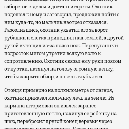
заборе, огляделся и достал сигареты. Охотник
подошел к нему и заговорил, предложил пойти с
ним куда-то, но мальчик наотрез отказался.
Разозлившись, охотник ухватил его за ворот
рубашки и слегка приподнял над землей, а другой
рукой вытащил из-за пояса нож. Перепуганный
подросток мигом утратил всякую волю к
сопротивлению. Охотник связал ему руки поясом
от куртки, натянул на голову огромную кепку,
чтобы закрыть обзор, и повел в глубь леса.
Отойдя примерно на полкилометра от лагеря,
охотник приказал мальчику лечь на землю. Из
кармана штормовки он извлек заранее
приготовленную петлю, накинул ее ребенку на
шею, перебросил другой конец веревки через
ветку дерева и начал тянуть. Когда мальчик