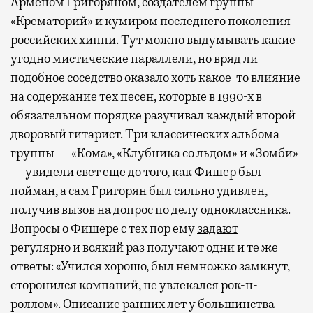
Арменом Григоряном, создателем группы
«Крематорий» и кумиром последнего поколения
российских хиппи. Тут можно выдумывать какие
угодно мистические параллели, но вряд ли
подобное соседство оказало хоть какое-то влияние
на содержание тех песен, которые в 1990-х в
обязательном порядке разучивал каждый второй
дворовый гитарист. Три классических альбома
группы — «Кома», «Клубника со льдом» и «Зомби»
— увидели свет еще до того, как Фишер был
пойман, а сам Григорян был сильно удивлен,
получив вызов на допрос по делу одноклассника.
Вопросы о Фишере с тех пор ему
задают
регулярно и всякий раз получают одни и те же
ответы: «Учился хорошо, был немножко замкнут,
сторонился компаний, не увлекался рок-н-
роллом». Описание ранних лет у большинства