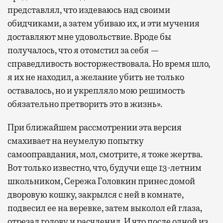
представлял, что издеваюсь над своими
обидчиками, а затем убиваю их, и эти мучения
доставляют мне удовольствие. Вроде бы
получалось, что я отомстил за себя —
справедливость восторжествовала. Но время шло,
я их не находил, а желание убить не только
оставалось, но и укрепляло мою решимость
обязательно претворить это в жизнь».
При ближайшем рассмотрении эта версия
смахивает на неумелую попытку
самооправдания, мол, смотрите, я тоже жертва.
Вот только известно, что, будучи еще 13-летним
школьником, Сережа Головкин принес домой
дворовую кошку, закрылся с ней в комнате,
подвесил ее на веревке, затем выколол ей глаза,
отрезал голову и расчленил. И что после одной из