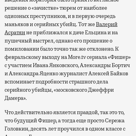
решение о «зачистке» тюрем от наиболее
одиозных преступников, и в первую очередь
маньяков и серийных убийц. Тот же
Валерий
Асратян
не приближался к даче Ельцина и на
пушечный выстрел, однако его прошение о
помиловании было точно так же отклонено. К
февральскому выходу на More.tv сериала «Фишер»
с участием Ивана Янковского, Александры Бортич
и Александра Яценко журналист Алексей Байков
вспоминает подробности страшного дела
серийного убийцы, «московского Джеффри
Дамера».
Что действительно является правдой, так это то,
что будущий Фишер, а тогда еще просто Сережа
Головкин, десять лет проучился в одном классе с