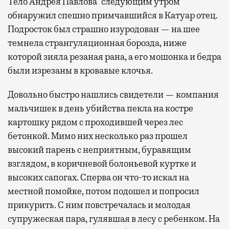
Тело Андрея Павлова
следующим утром
обнаружил спешно примчавшийся в Катуар отец.
Подросток был страшно изуродован — на шее
темнела странгуляционная борозда, ниже
которой зияла резаная рана, а его мошонка и бедра
были изрезаны в кровавые клочья.
Довольно быстро нашлись свидетели — компания
мальчишек в день убийства пекла на костре
картошку рядом с проходившей через лес
бетонкой. Мимо них несколько раз прошел
высокий парень с неприятным, буравящим
взглядом, в коричневой болоньевой куртке и
высоких сапогах. Сперва он что-то искал на
местной помойке, потом подошел и попросил
прикурить. С ним повстречалась и молодая
супружеская пара, гулявшая в лесу с ребенком. На