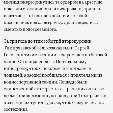
милиционеры ринулись за ордером на арест, но
пока они его заполняли и визировали, пришло
известие, что Голышев покончил с собой,
бросившись под электричку. Дело закрыли за
смертью подозреваемого.
За три года до этих событий второкурсник
Тимирязевской сельхозакадемии Сергей
Головкин тихим осенним вечером шел по Беговой
улице. Он направлялся к Центральному
ипподрому, чтобы покормить и погладить
лошадей, а заодно пообщаться с приятелями из
конноспортивной секции. Лошади были
единственной его страстью — ради них он в свое
время пришел в конную школу при Тимирязевке,
а затем и поступил туда же, чтобы выучиться на
зоотехника.