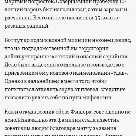
мертвый подросток. Совершавший пробежку 16-
летний парень был изнасилован, затем зарезан и
расчленен. Всего на теле насчитали 35 колото-
резаных ранений.
Вот тут до подмосковной милиции наконец дошло,
что на подведомственной им территории
действует крайне жестокий и опасный серийник.
Дело было выделено в отдельное производство с
присвоением ему кодового наименования «Удав».
Однако в дальнейшем вместо того, чтобы
попытаться отделить зерна от плевел, следствие
позволило увлечь себя по пути мифологии.
Как и откуда возник образ Фишера, совершенно не
ясно. Изначально эта фамилия стала известна
советским людям благодаря матчу за звание