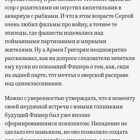
ссор с родителями он опустил кипятильник в
аквариум с рыбками. И что в этом возрасте Сергей
очень любил фильмы про войну, а точнее те
эпизоды, где фашисты издевались над
пойманными партизанами и мирными
жителями. Ну а Армен Григорян неоднократно
рассказывал, как на допросе следователи зачитали
ему куски из показаний Фишера о том, как, сидя
на задней парте, тот мечтал о зверской расправе
над одноклассниками.
Можно с уверенностью утверждать, что к моменту
своей неудачной встречи с юными гопниками
будущий Фишер был уже вполне
сформировавшимся психопатом. Нападение не
сделало его маньяком, но оно позволило создать