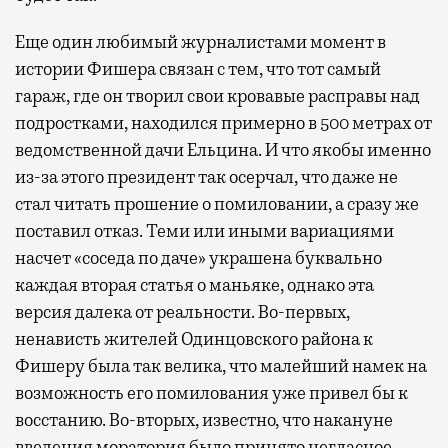
Еще один любимый журналистами момент в
истории Фишера связан с тем, что тот самый
гараж, где он творил свои кровавые расправы над
подростками, находился примерно в 500 метрах от
ведомственной дачи Ельцина. И что якобы именно
из-за этого президент так осерчал, что даже не
стал читать прошение о помиловании, а сразу же
поставил отказ. Теми или иными вариациями
насчет «соседа по даче» украшена буквально
каждая вторая статья о маньяке, однако эта
версия далека от реальности. Во-первых,
ненависть жителей Одинцовского района к
Фишеру была так велика, что малейший намек на
возможность его помилования уже привел бы к
восстанию. Во-вторых, известно, что накануне
введения моратория было принято негласное