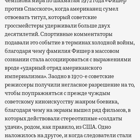
чемпиона мира по шахматам 1972 года «Фишер
против Спасского», когда американец сумел
отвоевать титул, который советские
гроссмейстеры удерживали больше двух
десятилетий. Спортивные комментаторы
подавали это событие в терминах холодной войны,
благодаря чему фамилия Фишер в массовом
сознании стала ассоциироваться с выражениями
вроде «ударный отряд американского
империализма». Заодно в 1970-е советские
режиссеры получили негласное разрешение на то,
чтобы поупражняться с прежде чуждым
советскому киноискусству жанром боевика,
благодаря чему на экраны вышел ряд фильмов, в
которых действовали стереотипные «солдаты
удачи», родом, как правило, из США. Одно
наложилось на другое, и когда следователи стали