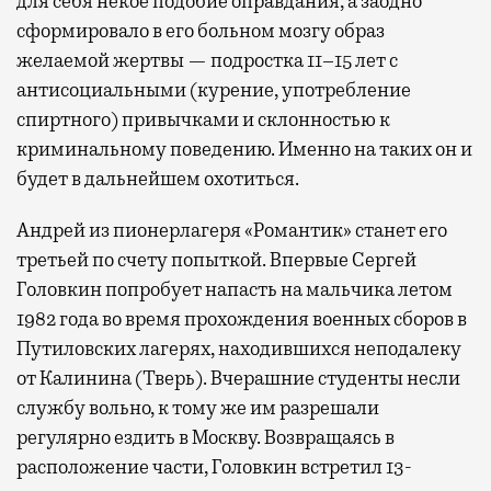
для себя некое подобие оправдания, а заодно
сформировало в его больном мозгу образ
желаемой жертвы — подростка 11–15 лет с
антисоциальными (курение, употребление
спиртного) привычками и склонностью к
криминальному поведению. Именно на таких он и
будет в дальнейшем охотиться.
Андрей из пионерлагеря «Романтик» станет его
третьей по счету попыткой. Впервые Сергей
Головкин попробует напасть на мальчика летом
1982 года во время прохождения военных сборов в
Путиловских лагерях, находившихся неподалеку
от Калинина (Тверь). Вчерашние студенты несли
службу вольно, к тому же им разрешали
регулярно ездить в Москву. Возвращаясь в
расположение части, Головкин встретил 13-