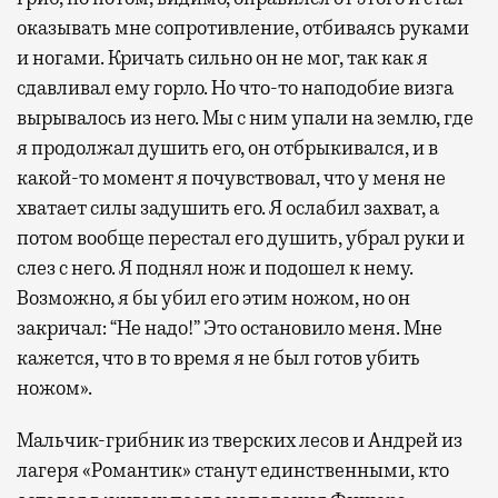
оказывать мне сопротивление, отбиваясь руками
и ногами. Кричать сильно он не мог, так как я
сдавливал ему горло. Но что-то наподобие визга
вырывалось из него. Мы с ним упали на землю, где
я продолжал душить его, он отбрыкивался, и в
какой-то момент я почувствовал, что у меня не
хватает силы задушить его. Я ослабил захват, а
потом вообще перестал его душить, убрал руки и
слез с него. Я поднял нож и подошел к нему.
Возможно, я бы убил его этим ножом, но он
закричал: “Не надо!” Это остановило меня. Мне
кажется, что в то время я не был готов убить
ножом».
Мальчик-грибник из тверских лесов и Андрей из
лагеря «Романтик» станут единственными, кто