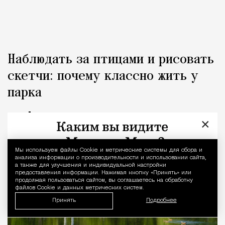
Наблюдать за птицами и рисовать
скетчи: почему классно жить у
парка
Город
Редакция Москвич Mag
×
Мы используем файлы Сookie и метрические системы для сбора и
Уведомление 
анализа информации о производительности и использовании сайта,
а также для улучшения и индивидуальной настройки
предоставления информации. Нажимая кнопку «Принять» или
продолжая пользоваться сайтом, вы соглашаетесь на обработку
файлов Cookie и данных метрических систем.
Принять
Подробнее