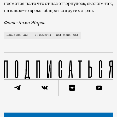
несмотря на то что от нас отвернулось, скажем так,
на какое-то время общество других стран.
Фото: Дима Жаров
Шеф-бармен WRF и один из основа
Давид Стеньшин
миксология
шеф-бармен WRF
Статья
Владимир Гридин