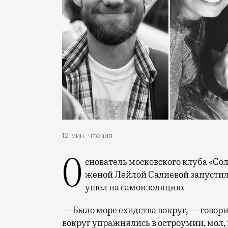
12 мин. чтения
Основатель московского клуба «Солянка» и питерского «Дома быта» Роман Бурцев с
женой Лейлой Салиевой запустили
ушел на самоизоляцию.
— Было море ехидства вокруг, — говори
вокруг упражнялись в остроумии, мол, 