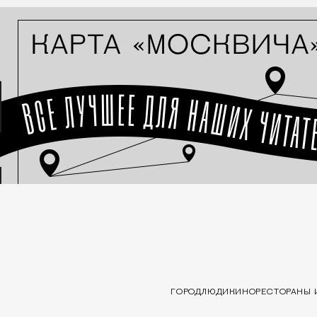
ГОРОД
ЛЮДИ
КИНО
РЕСТОРАНЫ 