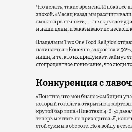
Что делать, такие времена. И пока все в
эпохой. «Месяц назад мы рассчитывали
вышло в реальности, — не скрывает уд
и наши цены, и заказывают по нескольк
Владельцы Two One Food Religion отдают
начинается. «Конечно, закроется и 50%
ниши, и те, кто их придумает, займут эт
стопроцентное понимание, что люди точ
Конкуренция с лаво
«Понятно, что мои бизнес-амбиции уп
который готовит к открытию крафтовый
крутой бар типа «Пивотеки 4-6-5» давал
теперь мечтать не приходится. Я, конечн
этой суммы в обороте. Но я войду в сезо