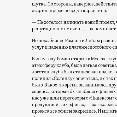
шутка. Со стороны, наверное, действи
стартап прямо посреди карантина.
— Не хотелось начинать новый проект, 
репутационно не очень, — вспоминает 
Но пока бизнес Романа и Лейлы развив
услуг и падению платежеспособного сп
В 2007 году Роман открыл в Москве клу
атмосферу клуба, была легкая советска
логотип клуба был стилизован под лого
полиция «Солянку» опечатала, и с тех п
было. Какое-то время он занимался дру
сервиса, который бы снабжал офисных 
нас уже шли переговоры с «Яндексом» 
продукцией в их офисах, — рассказывае
проекта все офисы закрылись. И мы мгн