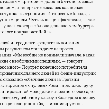
 что главным критерием должна быть невысокая
ловием, и теперь это оказалось как нельзя
оступная гастрономия. Интересные блюда, в
ступным ценам. Чуть выше цен фастфуда», — так
— у нас некоторые блюда дешевле, чем бургеры
 голосе поправляет Лейла.
чевой ингредиент в рецепте выживания
ым результатом стало даже не просто
зация. «Мы вообще не понимали вначале, какая
кухне с необычными специями, — говорит
дей много». Портрет конечного потребителя
 привычных для него людей из фэшн-индустрии
od оказались «обычные люди за Третьим
 разгар жирных нулевых Роман приложил руку
финированной молодежи из среднего класса, то
 навстречу рабочему классу. «Благодаря кризису
 на революционный», — иронизирует он.