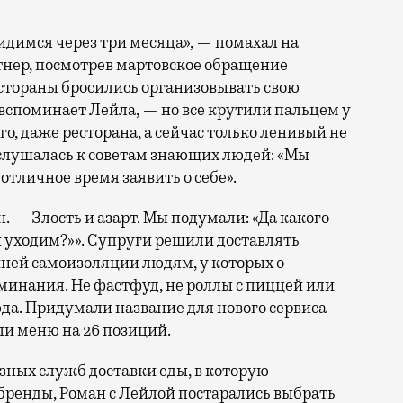
димся через три месяца», — помахал на
нер, посмотрев мартовское обращение
тораны бросились организовывать свою
 вспоминает Лейла, — но все крутили пальцем у
чего, даже ресторана, а сейчас только ленивый не
ислушалась к советам знающих людей: «Мы
з отличное время заявить о себе».
 — Злость и азарт. Мы подумали: «Да какого
и уходим?»». Супруги решили доставлять
ней самоизоляции людям, у которых о
оминания. Не фастфуд, не роллы с пиццей или
да. Придумали название для нового сервиса —
али меню на 26 позиций.
зных служб доставки еды, в которую
бренды, Роман с Лейлой постарались выбрать