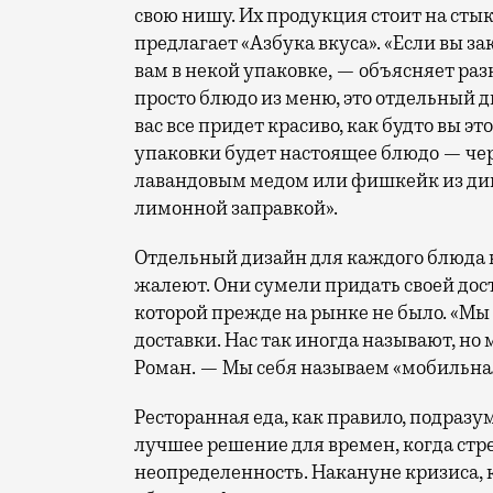
свою нишу. Их продукция стоит на стыке
предлагает «Азбука вкуса». «Если вы за
вам в некой упаковке, — объясняет ра
просто блюдо из меню, это отдельный д
вас все придет красиво, как будто вы эт
упаковки будет настоящее блюдо — че
лавандовым медом или фишкейк из дико
лимонной заправкой».
Отдельный дизайн для каждого блюда в
жалеют. Они сумели придать своей дос
которой прежде на рынке не было. «Мы
доставки. Нас так иногда называют, н
Роман. — Мы себя называем «мобильная
Ресторанная еда, как правило, подразу
лучшее решение для времен, когда стр
неопределенность. Накануне кризиса, 