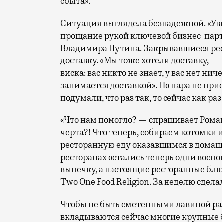
сбыта».
Ситуация выглядела безнадежной. «Уви
прощание рукой ключевой бизнес-парт
Владимира Путина. Закрывавшиеся рес
доставку. «Мы тоже хотели доставку, —
виска: вас никто не знает, у вас нет ни
занимается доставкой». Но пара не пр
подумали, что раз так, то сейчас как ра
«Что нам помогло? — спрашивает Роман.
черта?! Что теперь, собираем котомки 
ресторанную еду оказавшимся в домаш
ресторанах остались теперь одни восп
выпечку, а настоящие ресторанные блю
Two One Food Religion. За неделю сдел
Чтобы не быть сметенными лавиной ра
вкладываются сейчас многие крупные 