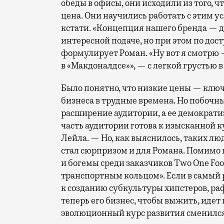
обеды в офисы, они исходили из того,
цена. Они научились работать с этим ус
кстати. «Концепция нашего бренда — д
интересной подаче, но при этом по до
формулирует Роман. «Ну вот я смотрю 
в «Макдоналдсе»», — с легкой грустью в
Было понятно, что низкие цены — клю
бизнеса в трудные времена. Но побочн
расширение аудитории, а ее демократи
часть аудитории готова к изысканной 
Лейла. — Но, как выяснилось, таких лю
стал сюрпризом и для Романа. Помимо
и богемы среди заказчиков Two One Fo
транспортным кольцом». Если в самый
к созданию субкультуры хипстеров, ра
теперь его бизнес, чтобы выжить, идет
эволюционный курс развития сменился