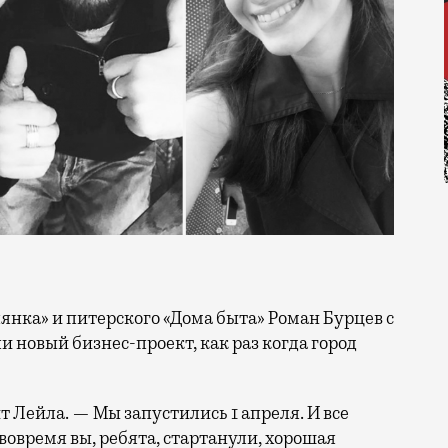
 новый бизнес-проект, как раз когда город
т Лейла. — Мы запустились 1 апреля. И все
вовремя вы, ребята, стартанули, хорошая