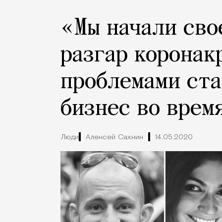
«Мы начали сво
разгар коронак
проблемами ста
бизнес во врем
Люди
Алексей Сахнин
14.05.2020