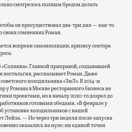
тельно смотрелось полным бредом делать
чтобы он просуществовал два-три дня — как-то
о своих сомнениях Роман.
ается вопреки самоизоляции, кризису сектора
роса.
б «Солянка». Главной приправой, создававшей
я ностальгия, рассказывает Роман. Даже
 советского холодильника «ЗиЛ». В 2014-м
ор у Романа в Москве ресторанного бизнеса не
гими проектами, но к началу 2020-го дозрел до
работников готовыми обедами. «В феврале у
об установке холодильников с нашей
т Лейла. — Но через три недели после запуска
овенно оказались на нуле: ни единой точки