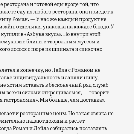
 ресторана и готовой еды вроде той, что
кажете еду из любого ресторана, она приедет к
зницу Роман. — У нас же каждый продукт не
изайн, отдельная упаковка на каждое блюдо. У
о купили в «Азбуке вкуса». Но внутри этой
ремуховые блины с творожным муссом и
го лосося с пюре из шпината и сливочно-
летел в копеечку, но Лейла с Романом не
тавке индивидуальность и заняли нишу,
 не хотим вставать в бесконечный ряд служб
о мы всеми силами открещиваемся, — говорит
 гастрономия». Мы больше, чем доставка».
мевает и ресторанные цены. Но такая связка не
емительно падают доходы и растет
когда Роман и Лейла собирались поставлять