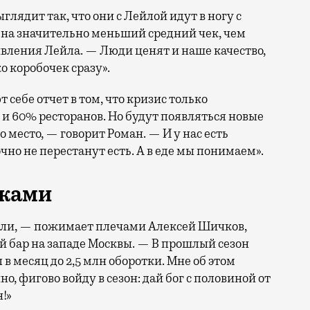
ыглядит так, что они с Лейлой идут в ногу с
 на значительно меньший средний чек, чем
ивления Лейла. — Люди ценят и наше качество,
о коробочек сразу».
 себе отчет в том, что кризис только
, и 60% ресторанов. Но будут появляться новые
о место, — говорит Роман. — И у нас есть
но не перестанут есть. А в еде мы понимаем».
чками
али, — пожимает плечами Алексей Шичков,
 бар на западе Москвы. — В прошлый сезон
 в месяц до 2,5 млн оборотки. Мне об этом
о, фигово войду в сезон: дай бог с половиной от
н!»