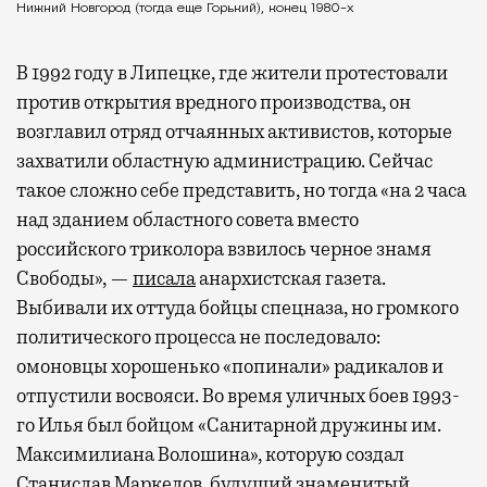
Нижний Новгород (тогда еще Горький), конец 1980-х
В 1992 году в Липецке, где жители протестовали
против открытия вредного производства, он
возглавил отряд отчаянных активистов, которые
захватили областную администрацию. Сейчас
такое сложно себе представить, но тогда «на 2 часа
над зданием областного совета вместо
российского триколора взвилось черное знамя
Свободы», —
писала
анархистская газета.
Выбивали их оттуда бойцы спецназа, но громкого
политического процесса не последовало:
омоновцы хорошенько «попинали» радикалов и
отпустили восвояси. Во время уличных боев 1993-
го Илья был бойцом «Санитарной дружины им.
Максимилиана Волошина», которую создал
Станислав Маркелов, будущий знаменитый