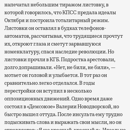
напечатал небольшим тиражом листовку, в
которой говорилось, что КПСС предала идеалы
Октября и построила тоталитарный режим.
Листовки он оставлял в будках телефонов-
автоматов, рассчитывая, что трудящиеся прочтут
их, откроют глаза и сметут зарвавшуюся
номенклатуру, спася наследие революции. Но
листовки прочли в КГБ. Подростка арестовали,
долго допрашивали. «Нет, не били, не били», —
мотает он головой и улыбается. В тот раз он
сравнительно легко отделался. В годы
перестройки он вступил в несколько
оппозиционных движений. Одно время даже
состоял в «Демсоюзе» Валерии Новодворской, но
быстро вышел оттуда. После инсульта ему трудно
подыскивать слова и выражать свои мысли, но он