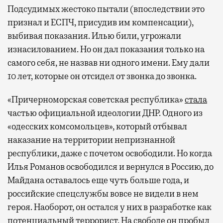
Подсудимых жестоко пытали (впоследствии это
признал и ЕСПЧ, присудив им компенсации),
выбивая показания. Илью били, угрожали
изнасилованием. Но он дал показания только на
самого себя, не назвав ни одного имени. Ему дали
10 лет, которые он отсидел от звонка до звонка.
«Причерноморская советская республика»
стала
частью официальной идеологии ДНР. Одного из
«одесских комсомольцев», который отбывал
наказание на территории непризнанной
республики, даже с почетом освободили. Но когда
Илья Романов освободился и вернулся в Россию, до
Майдана оставалось еще чуть больше года, и
российские спецслужбы вовсе не видели в нем
героя. Наоборот, он остался у них в разработке как
потенциальный террорист. На свободе он пробыл