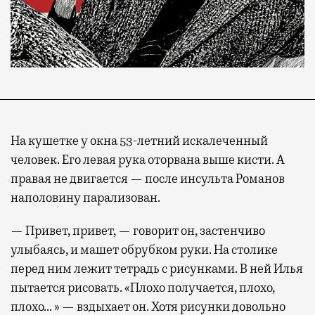
На кушетке у окна 53-летний искалеченный
человек. Его левая рука оторвана выше кисти. А
правая не двигается — после инсульта Романов
наполовину парализован.
— Привет, привет, — говорит он, застенчиво
улыбаясь, и машет обрубком руки. На столике
перед ним лежит тетрадь с рисунками. В ней Илья
пытается рисовать. «Плохо получается, плохо,
плохо… » — вздыхает он. Хотя рисунки довольно