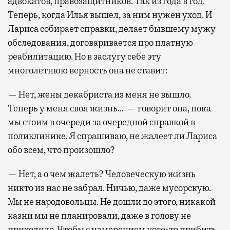
адвокатов, правозащитников. Так из года в год.
Теперь, когда Илья вышел, за ним нужен уход. И
Лариса собирает справки, делает бывшему мужу
обследования, договаривается про платную
реабилитацию. Но в заслугу себе эту
многолетнюю верность она не ставит:
— Нет, жены декабриста из меня не вышло.
Теперь у меня своя жизнь… — говорит она, пока
мы стоим в очереди за очередной справкой в
поликлинике. Я спрашиваю, не жалеет ли Лариса
обо всем, что произошло?
— Нет, а о чем жалеть? Человеческую жизнь
никто из нас не забрал. Ничью, даже мусорскую.
Мы не народовольцы. Не дошли до этого, никакой
казни мы не планировали, даже в голову не
приходило. Чтобы с намерением кого-то прибить,