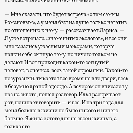
познакомились именно в этот момент.
— Мне сказали, что будет встреча «с тем самым
Романовым», а у меня был на душе только негатив
по отношению к нему, — рассказывает Лариса. —
Я уже встречала «знаменитых экологов», и все они
мне казались ужасными мажорами, которые
нашли себе сытную тему, но ничего толком не
делают. И вот приходит какой-то согнутый
человек, в очочках, весь такой скромный. Какой-то
несуразный, тыкается все время не в те двери, весь
в безумно драной одежде. А вечером он вписался у
нас на сквоте, пошел разговор. Илья раскрывает
рот, начинает говорить — и все. И на три года для
меня больше в жизни не было никого и ничего
больше. Я жила с этого дня не своей жизнью, а
только его.