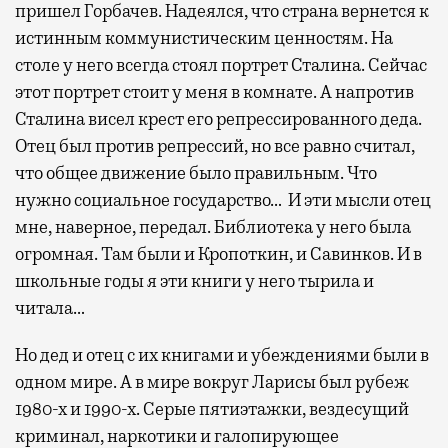
пришел Горбачев. Надеялся, что страна вернется к
истинным коммунистическим ценностям. На
столе у него всегда стоял портрет Сталина. Сейчас
этот портрет стоит у меня в комнате. А напротив
Сталина висел крест его репрессированного деда.
Отец был против репрессий, но все равно считал,
что общее движение было правильным. Что
нужно социальное государство… И эти мысли отец
мне, наверное, передал. Библиотека у него была
огромная. Там были и Кропоткин, и Савинков. И в
школьные годы я эти книги у него тырила и
читала…
Но дед и отец с их книгами и убеждениями были в
одном мире. А в мире вокруг Ларисы был рубеж
1980-х и 1990-х. Серые пятиэтажки, вездесущий
криминал, наркотики и галопирующее