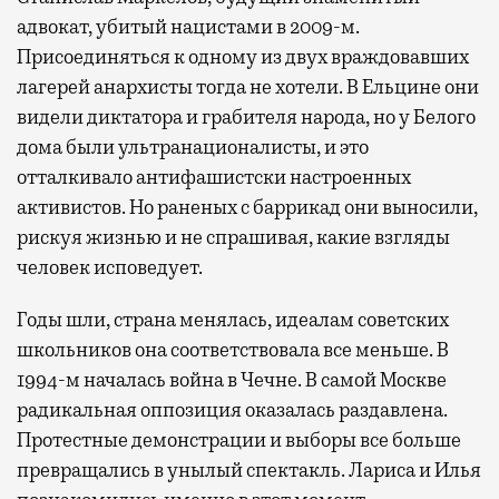
адвокат, убитый нацистами в 2009-м.
Присоединяться к одному из двух враждовавших
лагерей анархисты тогда не хотели. В Ельцине они
видели диктатора и грабителя народа, но у Белого
дома были ультранационалисты, и это
отталкивало антифашистски настроенных
активистов. Но раненых с баррикад они выносили,
рискуя жизнью и не спрашивая, какие взгляды
человек исповедует.
Годы шли, страна менялась, идеалам советских
школьников она соответствовала все меньше. В
1994-м началась война в Чечне. В самой Москве
радикальная оппозиция оказалась раздавлена.
Протестные демонстрации и выборы все больше
превращались в унылый спектакль. Лариса и Илья