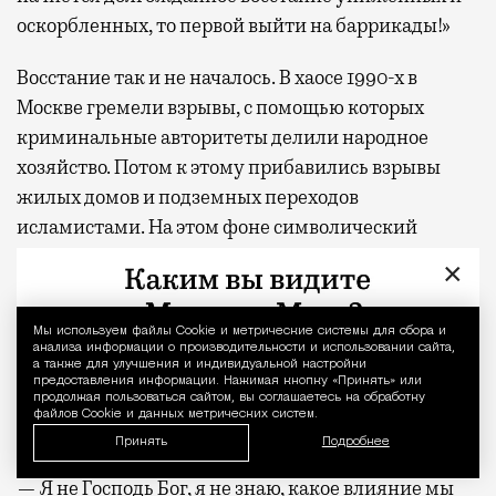
оскорбленных, то первой выйти на баррикады!»
Восстание так и не началось. В хаосе 1990-х в
Москве гремели взрывы, с помощью которых
криминальные авторитеты делили народное
хозяйство. Потом к этому прибавились взрывы
жилых домов и подземных переходов
исламистами. На этом фоне символический
терроризм революционных идеалистов почти
×
никто не заметил. Наоборот, власть играла на
страхах людей, которые уже не знали, откуда
Мы используем файлы Сookie и метрические системы для сбора и
Уведомление 
ждать следующего удара, и ценили безопасность
анализа информации о производительности и использовании сайта,
а также для улучшения и индивидуальной настройки
больше всего. В итоге мы получили ту Россию,
предоставления информации. Нажимая кнопку «Принять» или
продолжая пользоваться сайтом, вы соглашаетесь на обработку
которую все хорошо знаем. А они получили свой
файлов Cookie и данных метрических систем.
гамбургский счет и сполна по нему заплатили.
Принять
Подробнее
— Я не Господь Бог, я не знаю, какое влияние мы