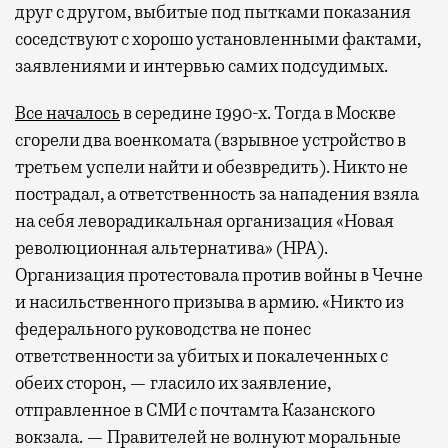
друг с другом, выбитые под пытками показания
соседствуют с хорошо установленными фактами,
заявлениями и интервью самих подсудимых.
Все началось
в середине 1990-х. Тогда в Москве
сгорели два военкомата (взрывное устройство в
третьем успели найти и обезвредить). Никто не
пострадал, а ответственность за нападения взяла
на себя леворадикальная организация «Новая
революционная альтернатива» (НРА).
Организация протестовала против войны в Чечне
и насильственного призыва в армию. «Никто из
федерального руководства не понес
ответственности за убитых и покалеченных с
обеих сторон, — гласило их заявление,
отправленное в СМИ с почтамта Казанского
вокзала. — Правителей не волнуют моральные