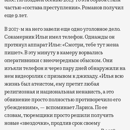
частью «состава преступления». Романов получил
еще 9 лет.
В 2017-м на него завели еще одно уголовное дело.
Сокамерник Ильи имел телефон. Однажды он
протянул аппарат Илье: «Смотри, тебе тут жена
пишет». В эту минуту в камеру ворвались
оперативники с внеочередным обыском. Они
изъяли телефон и через пару дней обнаружили на
нем видеоролик с призывом к джихаду. «Илья всю
жизнь был атеистом, ему претит любая
религиозная и национальная ненависть, а это
обвинение просто полностью противоречило его
убеждениям», — вспоминает Лариса. По ее
словам, тюремщики просто решили получить
новые «звездочки», продлив срок своему