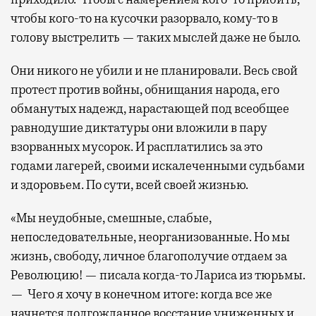
чтобы кого-то на кусочки разорвало, кому-то в
голову выстрелить — таких мыслей даже не было.
Они никого не убили и не планировали. Весь свой
протест против войны, обнищания народа, его
обманутых надежд, нарастающей под всеобщее
равнодушие диктатуры они вложили в пару
взорванных мусорок. И расплатились за это
годами лагерей, своими искалеченными судьбами
и здоровьем. По сути, всей своей жизнью.
«Мы неудобные, смешные, слабые,
непоследовательные, неорганизованные. Но мы
жизнь, свободу, личное благополучие отдаем за
Революцию! — писала когда-то Лариса из тюрьмы.
— Чего я хочу в конечном итоге: когда все же
начнется долгожданное восстание униженных и