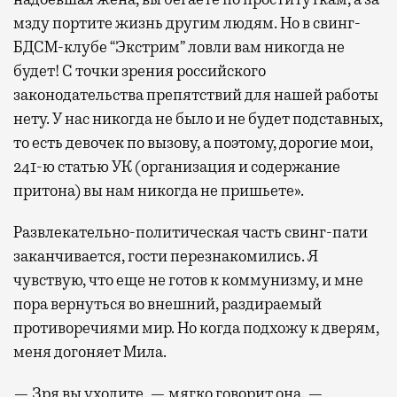
мзду портите жизнь другим людям. Но в свинг-
БДСМ-клубе “Экстрим” ловли вам никогда не
будет! С точки зрения российского
законодательства препятствий для нашей работы
нету. У нас никогда не было и не будет подставных,
то есть девочек по вызову, а поэтому, дорогие мои,
241-ю статью УК (организация и содержание
притона) вы нам никогда не пришьете».
Развлекательно-политическая часть свинг-пати
заканчивается, гости перезнакомились. Я
чувствую, что еще не готов к коммунизму, и мне
пора вернуться во внешний, раздираемый
противоречиями мир. Но когда подхожу к дверям,
меня догоняет Мила.
— Зря вы уходите, — мягко говорит она. —