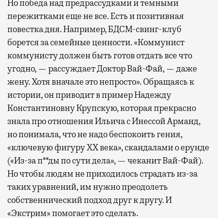
Но победа над предрассудками и темными
пережитками еще не все. Есть и позитивная
повестка дня. Например, БДСМ-свинг-клуб
борется за семейные ценности. «Коммунист
коммунисту должен быть готов отдать все что
угодно, — рассуждает Доктор Вай-Фай, — даже
жену. Хотя вначале это непросто». Обращаясь к
истории, он приводит в пример Надежду
Константиновну Крупскую, которая прекрасно
знала про отношения Ильича с Инессой Арманд,
но понимала, что не надо беспокоить гения,
«ключевую фигуру ХХ века», скандалами о ерунде
(«Из-за п**ды по сути дела», — чеканит Вай-Фай).
Но чтобы людям не приходилось страдать из-за
таких уравнений, им нужно преодолеть
собственнический подход друг к другу. И
«Экстрим» помогает это сделать.