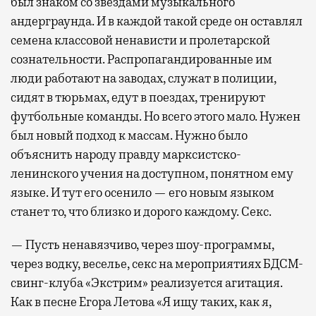
был знаком со звездами музыкального
андерграунда. И в каждой такой среде он оставлял
семена классовой ненависти и пролетарской
сознательности. Распропагандированные им
люди работают на заводах, служат в полиции,
сидят в тюрьмах, едут в поездах, тренируют
футбольные команды. Но всего этого мало. Нужен
был новый подход к массам. Нужно было
объяснить народу правду марксистско-
ленинского учения на доступном, понятном ему
языке. И тут его осенило — его новым языком
станет то, что близко и дорого каждому. Секс.
— Пусть ненавязчиво, через шоу-программы,
через водку, веселье, секс на мероприятиях БДСМ-
свинг-клуба «Экстрим» реализуется агитация.
Как в песне Егора Летова «Я ищу таких, как я,