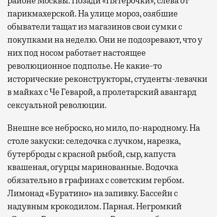
районе Москвы. Позади «Пятерочки», слева от
парикмахерской. На улице мороз, озябшие
обыватели тащат из магазинов свои сумки с
покупками на неделю. Они не подозревают, что у
них под носом работает настоящее
революционное подполье. Не какие-то
исторические реконструкторы, студенты-левачки
в майках с Че Геварой, а пролетарский авангард
сексуальной революции.
Внешне все неброско, но мило, по-народному. На
столе закуски: селедочка с лучком, нарезка,
бутерброды с красной рыбой, сыр, капуста
квашеная, огурцы маринованные. Водочка
обязательно в графинах с советским гербом.
Лимонад «Буратино» на запивку. Бассейн с
надувным крокодилом. Парная. Негромкий