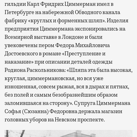
гильдии Карл Фридрих Циммерман имел в
Петербурге на набережной Обводного канала
фабрику «круглых и форменных шляп». Изделия
предприятия Циммермана экспонировались на
Всемирной выставке в Лондоне и были
увековечены пером Федора Михайловича
Достоевского в романе «Преступление и
наказание» при описании деталей одежды
Родиона Раскольникова: «Шляпа эта была высокая,
круглая, циммермановская, но вся уже
изношенная, совсем рыжая, вся в дырах и пятнах,
без полей и самым безобразнейшим образом
заломившаяся на сторону». Супруга Циммермана
Софья (Сюзанна) Федоровна держала магазин
головных уборов на Невском проспекте.