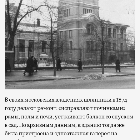
В своих московских владениях шляпники в 1874
году делают ремонт: «исправляют починками»
рамы, полы и печи, устраивают балкон со спуском
в сад. По архивным данным, к зданию тогда же
была пристроена и одноэтажная галерея на