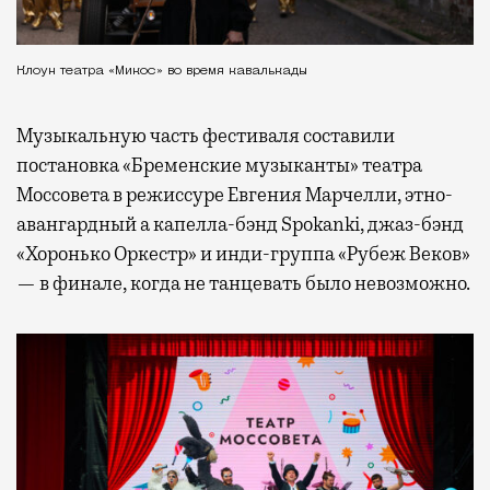
Клоун театра «Микос» во время кавалькады
Музыкальную часть фестиваля составили
постановка «Бременские музыканты» театра
Моссовета в режиссуре Евгения Марчелли, этно-
авангардный а капелла-бэнд Spokanki, джаз-бэнд
«Хоронько Оркестр» и инди-группа «Рубеж Веков»
— в финале, когда не танцевать было невозможно.