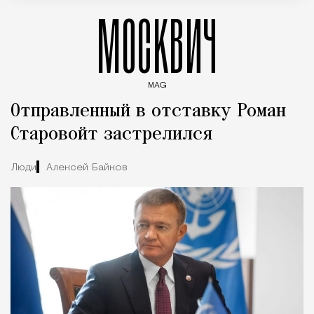
МОСКВИЧ
MAG
Введите ключевые слова для поиска статей
Отправленный в отставку Роман
Старовойт застрелился
Люди
Алексей Байков