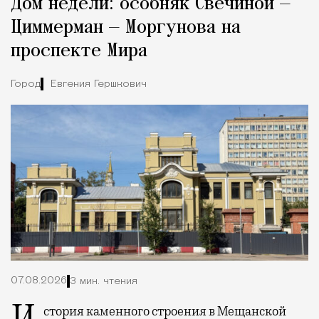
Дом недели: особняк Свечиной —
Город
Циммерман — Моргунова на
проспекте Мира
Город
Евгения Гершкович
07.08.2026
3 мин. чтения