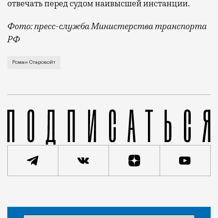
отвечать перед судом наивысшей инстанции.
Фото: пресс-служба Министерства транспорта
РФ
Отправленный этим утром в отставку указом Владими
Роман Старовойт
Статья
Алексей Байков
Люди