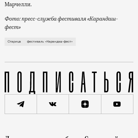
Марчелли.
Фото: пресс-служба фестиваля «Карандаш-
фест»
В минувший уикенд маленькая Старица в Тверской об
Старица
фестиваль «Карандаш-фест»
Реклама
Редакция Москвич Mag