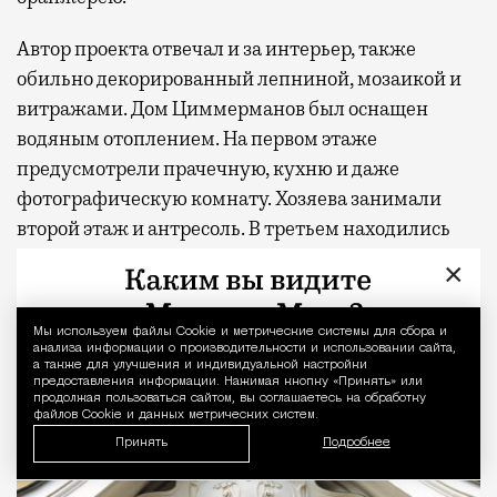
Автор проекта отвечал и за интерьер, также
обильно декорированный лепниной, мозаикой и
витражами. Дом Циммерманов был оснащен
водяным отоплением. На первом этаже
предусмотрели прачечную, кухню и даже
фотографическую комнату. Хозяева занимали
второй этаж и антресоль. В третьем находились
апартаменты, сдававшиеся внаем. В дворовых
×
строениях — склад мануфактуры, конюшня,
гараж и погреба.
Мы используем файлы Сookie и метрические системы для сбора и
Уведомление 
анализа информации о производительности и использовании сайта,
а также для улучшения и индивидуальной настройки
предоставления информации. Нажимая кнопку «Принять» или
продолжая пользоваться сайтом, вы соглашаетесь на обработку
файлов Cookie и данных метрических систем.
Принять
Подробнее