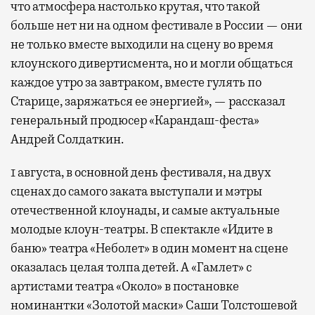
что атмосфера настолько крутая, что такой
больше нет ни на одном фестивале в России — они
не только вместе выходили на сцену во время
клоунского дивертисмента, но и могли общаться
каждое утро за завтраком, вместе гулять по
Старице, заряжаться ее энергией», — рассказал
генеральный продюсер «Карандаш-феста»
Андрей Солдаткин.
1 августа, в основной день фестиваля, на двух
сценах до самого заката выступали и мэтры
отечественной клоунады, и самые актуальные
молодые клоун-театры. В спектакле «Идите в
баню» театра «Неболет» в один момент на сцене
оказалась целая толпа детей. А «Гамлет» с
артистами театра «Около» в постановке
номинантки «Золотой маски» Саши Толстошевой