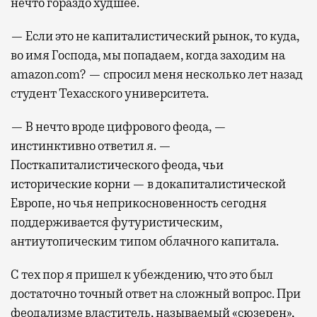
нечто гораздо худшее.
— Если это не капиталистический рынок, то куда,
во имя Господа, мы попадаем, когда заходим на
amazon.com? — спросил меня несколько лет назад
студент Техасского университета.
— В нечто вроде цифрового феода, —
инстинктивно ответил я. —
Посткапиталистического феода, чьи
исторические корни — в докапиталистической
Европе, но чья неприкосновенность сегодня
поддерживается футуристическим,
антиутопическим типом облачного капитала.
С тех пор я пришел к убеждению, что это был
достаточно точный ответ на сложный вопрос. При
феодализме властитель, называемый «сюзерен»,