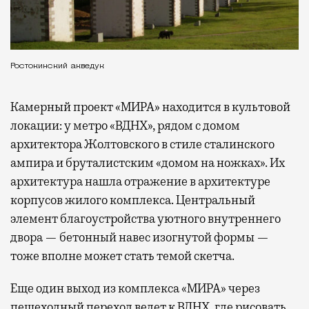
Ростокинский акведук
Камерный проект «МИРА» находится в культовой
локации: у метро «ВДНХ», рядом с домом
архитектора Жолтовского в стиле сталинского
ампира и бруталистским «домом на ножках». Их
архитектура нашла отражение в архитектуре
корпусов жилого комплекса. Центральный
элемент благоустройства уютного внутреннего
двора — бетонный навес изогнутой формы —
тоже вполне может стать темой скетча.
Еще один выход из комплекса «МИРА» через
пешеходный переход ведет к ВДНХ, где рисовать