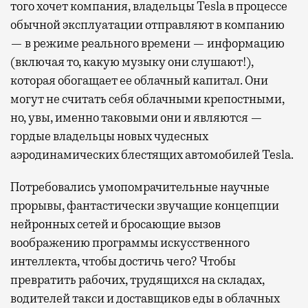
того хочет компания, владельцы Tesla в процессе
обычной эксплуатации отправляют в компанию
— в режиме реального времени — информацию
(включая то, какую музыку они слушают!),
которая обогащает ее облачный капитал. Они
могут не считать себя облачными крепостными,
но, увы, именно таковыми они и являются —
гордые владельцы новых чудесных
аэродинамических блестящих автомобилей Tesla.
Потребовались умопомрачительные научные
прорывы, фантастически звучащие концепции
нейронных сетей и бросающие вызов
воображению программы искусственного
интеллекта, чтобы достичь чего? Чтобы
превратить рабочих, трудящихся на складах,
водителей такси и доставщиков еды в облачных