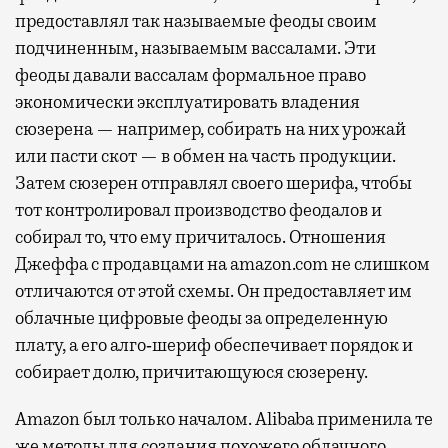
предоставлял так называемые феоды своим
подчиненным, называемым вассалами. Эти
феоды давали вассалам формальное право
экономически эксплуатировать владения
сюзерена — например, собирать на них урожай
или пасти скот — в обмен на часть продукции.
Затем сюзерен отправлял своего шерифа, чтобы
тот контролировал производство феодалов и
собирал то, что ему причиталось. Отношения
Джеффа с продавцами на amazon.com не слишком
отличаются от этой схемы. Он предоставляет им
облачные цифровые феоды за определенную
плату, а его алго‐шериф обеспечивает порядок и
собирает долю, причитающуюся сюзерену.
Amazon был только началом. Alibaba применила те
же методы для создания похожего облачного