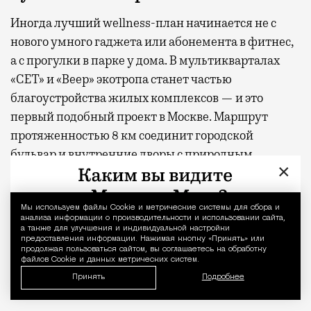
Иногда лучший wellness-план начинается не с
нового умного гаджета или абонемента в фитнес,
а с прогулки в парке у дома. В мультикварталах
«СЕТ» и «Веер» экотропа станет частью
благоустройства жилых комплексов — и это
первый подобный проект в Москве. Маршрут
протяженностью 8 км соединит городской
бульвар и внутренние дворы с природным
×
заказником «Долина реки Сетуни», где
насчитывается 384 вида растений. В разное время
года здесь можно увидеть первоцветы, ландыши,
Мы используем файлы Сookie и метрические системы для сбора и
Уведомление 
анализа информации о производительности и использовании сайта,
колокольчики, орхидеи и другие растения,
а также для улучшения и индивидуальной настройки
предоставления информации. Нажимая кнопку «Принять» или
занесенные в Красную книгу. Девелопер MR
продолжая пользоваться сайтом, вы соглашаетесь на обработку
файлов Cookie и данных метрических систем.
дополнительно высадит на территории более 240
Принять
Подробнее
елей и свыше 100 видов растений.