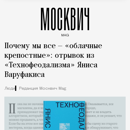
МОСКВИЧ
MAG
Введите ключевые слова для поиска статей
Почему мы все — «облачные
крепостные»: отрывок из
«Технофеодализма» Яниса
Варуфакиса
Люди
Редакция Москвич Mag