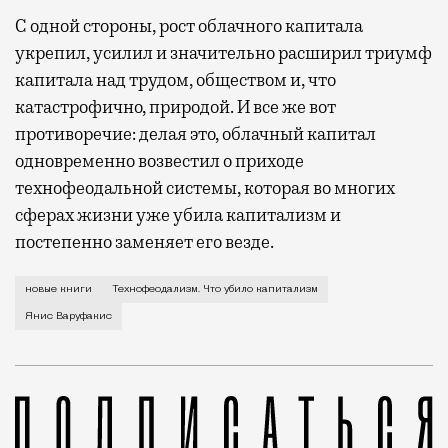
С одной стороны, рост облачного капитала
укрепил, усилил и значительно расширил триумф
капитала над трудом, обществом и, что
катастрофично, природой. И все же вот
противоречие: делая это, облачный капитал
одновременно возвестил о приходе
технофеодальной системы, которая во многих
сферах жизни уже убила капитализм и
постепенно заменяет его везде.
В издательстве «Ад Маргинем Пресс» вышла книга
новые книги
Технофеодализм. Что убило капитализм
Янис Варуфакис