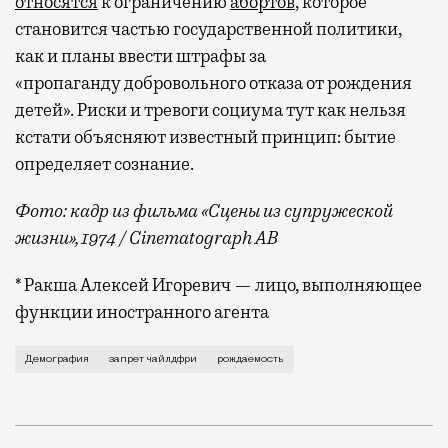
относятся
к ограничению
абортов
, которое
становится частью государственной политики,
как и планы ввести штрафы за
«пропаганду добровольного отказа от рождения
детей». Риски и тревоги социума тут как нельзя
кстати объясняют известный принцип: бытие
определяет сознание.
Фото: кадр из фильма «Сцены из супружеской
жизни», 1974 /
Cinematograph AB
* Ракша Алексей Игоревич — лицо, выполняющее
функции иностранного агента
Пока депутаты и чиновники пытаются поставить вне 
Демография
запрет чайлдфри
рождаемость