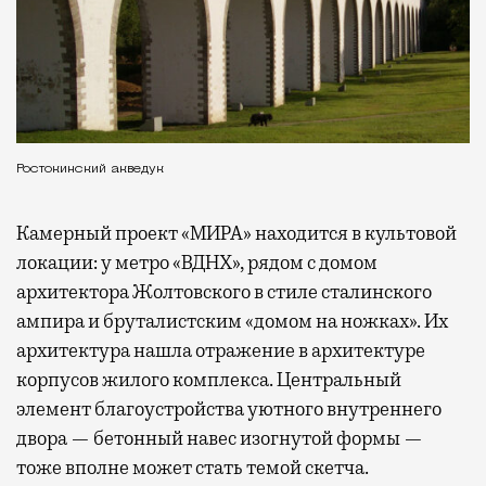
Ростокинский акведук
Камерный проект «МИРА» находится в культовой
локации: у метро «ВДНХ», рядом с домом
архитектора Жолтовского в стиле сталинского
ампира и бруталистским «домом на ножках». Их
архитектура нашла отражение в архитектуре
корпусов жилого комплекса. Центральный
элемент благоустройства уютного внутреннего
двора — бетонный навес изогнутой формы —
тоже вполне может стать темой скетча.