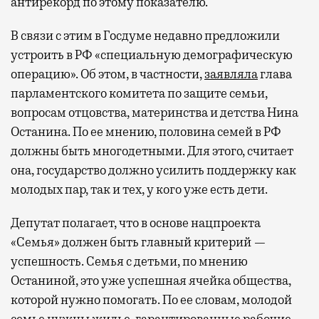
антирекорд по этому показателю.
В связи с этим в Госдуме недавно предложили
устроить в РФ «специальную демографическую
операцию». Об этом, в частности,
заявляла
глава
парламентского комитета по защите семьи,
вопросам отцовства, материнства и детства Нина
Останина. По ее мнению, половина семей в РФ
должны быть многодетными. Для этого, считает
она, государство должно усилить поддержку как
молодых пар, так и тех, у кого уже есть дети.
Депутат полагает, что в основе нацпроекта
«Семья» должен быть главный критерий —
успешность. Семья с детьми, по мнению
Останиной, это уже успешная ячейка общества,
которой нужно помогать. По ее словам, молодой
семье
нужны
жилье, гарантированные рабочие