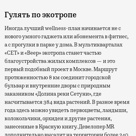
Гулять по экотропе
Иногда лучший wellness-план начинается не с
нового умного гаджета или абонемента в фитнес,
а с прогулки в парке у дома. В мультикварталах
«СЕТ» и «Веер» экотропа станет частью
благоустройства жилых комплексов — и это
первый подобный проект в Москве. Маршрут
протяженностью 8 км соединит городской
бульвар и внутренние дворы с природным
заказником «Долина реки Сетуни», где
насчитывается 384 вида растений. В разное время
года здесь можно увидеть первоцветы, ландыши,
колокольчики, орхидеи и другие растения,
занесенные в Красную книгу. Девелопер MR
дополнительно высадит на территории более 240