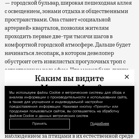
— городской бульвар, широкая пешеходная аллея
с освещением, зонами отдыха и общественными
пространствами. Она станет «социальной
артерией» кварталов, позволяя жителям
проходить первые две-три тысячи шагов в
комфортной городской атмосфере. Дальше будет
начинаться лесопарк, в котором девелопер
обустроит сеть извилистых прогулочных троп с
естественным рельефом. Что может быть лучше
×
вечерней прогулки в тишине и в окружении
природы?
Мы используем файлы Сookie и метрические системы для сбора и
Уведомление 
анализа информации о производительности и использовании сайта,
Наблюдать за птицами
а также для улучшения и индивидуальной настройки
предоставления информации. Нажимая кнопку «Принять» или
продолжая пользоваться сайтом, вы соглашаетесь на обработку
файлов Cookie и данных метрических систем.
Несколько лет назад в соцсетях по всему миру
Принять
Подробнее
завирусились ролики с бердвотчингом —
наблюдением за птицами в их естественной среде