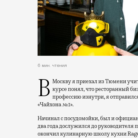
6 мин. чтения
В Москву я приехал из Тюмени учиться в Высшей школе экономики. На третьем
курсе понял, что ресторанный биз
профессию изнутри, я отправилс
«Чайхона №1».
Начинал с посудомойки, был и официа
два года дослужился до руководителя п
окончил кулинарную школу кухни Ragou