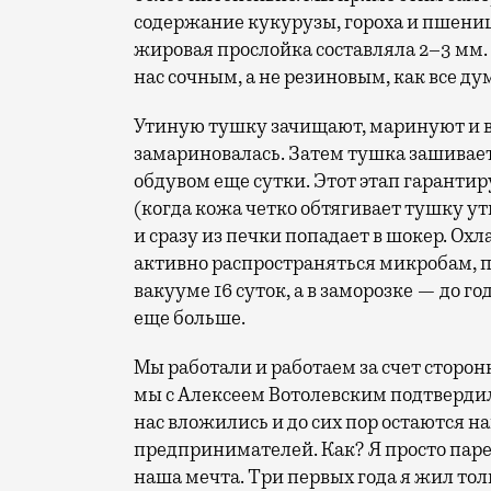
содержание кукурузы, гороха и пшениц
жировая прослойка составляла 2–3 мм. В
нас сочным, а не резиновым, как все ду
Утиную тушку зачищают, маринуют и в
замариновалась. Затем тушка зашивает
обдувом еще сутки. Этот этап гарантир
(когда кожа четко обтягивает тушку ут
и сразу из печки попадает в шокер. Ох
активно распространяться микробам, п
вакууме 16 суток, а в заморозке — до г
еще больше.
Мы работали и работаем за счет сторон
мы с Алексеем Вотолевским подтвердил
нас вложились и до сих пор остаются 
предпринимателей. Как? Я просто паре
наша мечта. Три первых года я жил тол