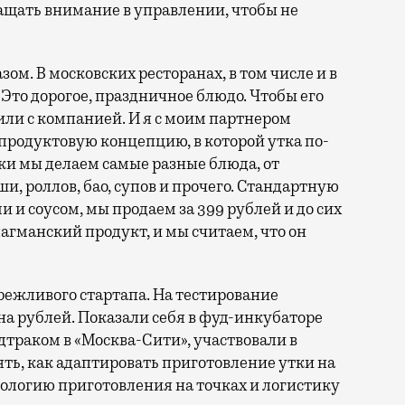
ащать внимание в управлении, чтобы не
ом. В московских ресторанах, в том числе и в
 Это дорогое, праздничное блюдо. Чтобы его
 или с компанией. И я с моим партнером
родуктовую концепцию, в которой утка по-
тки мы делаем самые разные блюда, от
, роллов, бао, супов и прочего. Стандартную
и и соусом, мы продаем за 399 рублей и до сих
лагманский продукт, и мы считаем, что он
режливого стартапа. На тестирование
 рублей. Показали себя в фуд-инкубаторе
дтраком в «Москва-Сити», участвовали в
ять, как адаптировать приготовление утки на
ологию приготовления на точках и логистику