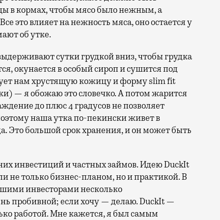
ы в кормах, чтобы мясо было нежным, а
се это влияет на нежность мяса, оно остается у
мают об утке.
ыдерживают сутки грудкой вниз, чтобы грудка
ся, окунается в особый сироп и сушится под
ует нам хрустящую кожицу и форму slim fit
ки) — я обожаю это словечко. А потом жарится
лаждение до плюс 4 градусов не позволяет
оэтому наша утка по-пекински живет в
ода. Это большой срок хранения, и он может быть
них инвестиций и частных займов. Идею DuckIt
и не только бизнес-планом, но и практикой. В
нашими инвесторами несколько
нь пробивной; если хочу — делаю. DuckIt —
ько работой. Мне кажется, я был самым