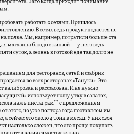
ниверситете. Зато когда приходит понимание
мым.
робовать работать с сетями. Пришлось
иготовлению. В сетях ведь продукт подается не
т на полке. Мы, например, потратили больше ста
 для магазина блюдо с кинзой — у него ведь
ти суток, а зелень в готовой еде так долго не
-решением для ресторанов, сетей и фабрик-
продается во всех ресторанах «Тануки». Это
укт калиброван и расфасован. И не нужно
насущный» использует нашу утку в салатах,
***
исала нам в инстаграм
с предложением
 от этого, но уже полтора года поставляем им
, а сейчас это около 4 тонн в месяц. У них своя
кт настолько сложен, что его проще покупать
 приготовления самостоятельно.