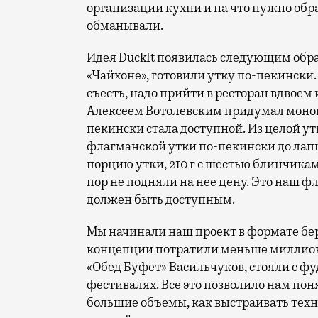
организации кухни и на что нужно обр
обманывали.
Идея DuckIt появилась следующим образ
«Чайхоне», готовили утку по-пекински.
съесть, надо прийти в ресторан вдвоем
Алексеем Вотолевским придумал моноп
пекински стала доступной. Из целой у
флагманской утки по-пекински до лапши
порцию утки, 210 г с шестью блинчикам
пор не подняли на нее цену. Это наш ф
должен быть доступным.
Мы начинали наш проект в формате бе
концепции потратили меньше миллиона
«Обед Буфет» Васильчуков, стояли с фу
фестивалях. Все это позволило нам пон
большие объемы, как выстраивать техн