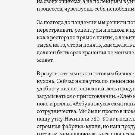
на своих ошибках, а не по лекциям в у
процессов, чувствуешь себя непобеди
За полгода до пандемии мы решили поп
перестраивать рецептуры и подход к пр
как в ресторане прямо с плиты, а лежи
тысяч на то, чтобы понять, как сделать
должен быть срок хранения не меньше пя
живет.
В результате мы стали готовым бизнес
кухонь. Сейчас наша утка по-пекински 
удобно: у них нет списаний, весь прод
задумываться о приготовлении. «Хлеб 
поке и роллах. «Азбука вкуса» сама нап
сотрудничества. Мы были просто в шоке
нашу утку. Начинали с 20–50 кг в неделю
огромная фабрика-кухня, но наш проду
готовым, чем налаживать все процессы