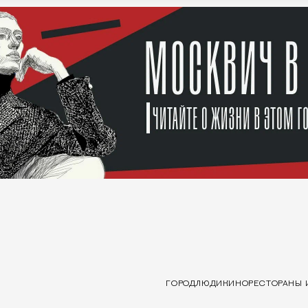
ГОРОД
ЛЮДИ
КИНО
РЕСТОРАНЫ 