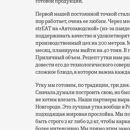
готовой продукции.
Первой нашей постоянной точкой стала
пор работает, очень ее любим. Через м
strEAT на «Автозаводской» (из-за пан
поддерживать качество и удовлетворят
производственный цех на 300 метров. М
месяц, планируем выйти на 40 тонн. В г
Приличный объем. Рецепт утки нам разр
довести его до технологического совер
сложное блюдо, в котором важна кажда
Утку мы готовим, по традиции, три дн
Сначала думали построить свою, но быст
не хотим влезать. Наши партнеры выр
Новгороде. Это лучшая утка вообще в Р
подходящая жировая прослойка. Мы п
быть строго 2 кг либо 2,2 кг, чтобы кар
более интенсивно. Мы прямо этим зам