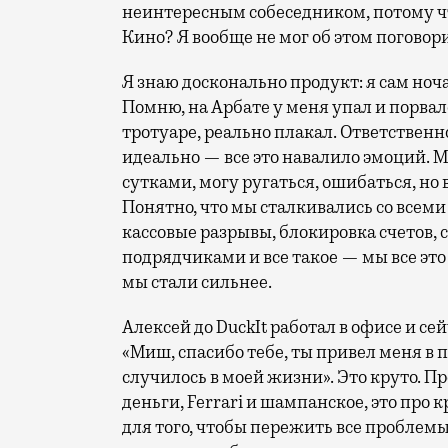
неинтересным собеседником, потому чт
Кино? Я вообще не мог об этом поговори
Я знаю досконально продукт: я сам ноча
Помню, на Арбате у меня упал и порвал
тротуаре, реально плакал. Ответственн
идеально — все это навалило эмоций. М
сутками, могу ругаться, ошибаться, но в
Понятно, что мы сталкивались со всем
кассовые разрывы, блокировка счетов, 
подрядчиками и все такое — мы все это
мы стали сильнее.
Алексей до DuckIt работал в офисе и се
«Миш, спасибо тебе, ты привел меня в 
случилось в моей жизни». Это круто. 
деньги, Ferrari и шампанское, это про
для того, чтобы пережить все проблем