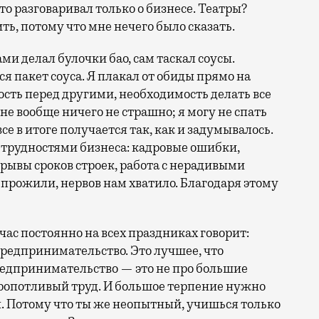
о разговаривал только о бизнесе. Театры?
ть, потому что мне нечего было сказать.
ми делал булочки бао, сам таскал соусы.
ся пакет соуса. Я плакал от обиды прямо на
ость перед другими, необходимость делать все
не вообще ничего не страшно; я могу не спать
се в итоге получается так, как и задумывалось.
и трудностями бизнеса: кадровые ошибки,
срывы сроков строек, работа с нерадивыми
 прожили, нервов нам хватило. Благодаря этому
йчас постоянно на всех праздниках говорит:
предпринимательство. Это лучшее, что
Предпринимательство — это не про большие
 кропотливый труд. И большое терпение нужно
ы. Потому что ты же неопытный, учишься только