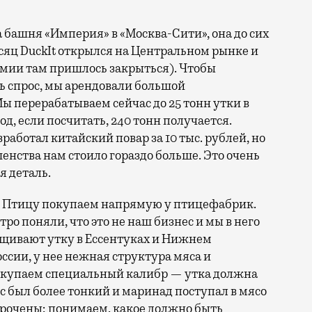
 башня «Империя» в «Москва-Сити», она до сих
есяц DuckIt открылся на Центральном рынке и
демии там пришлось закрыться). Чтобы
ь спрос, мы арендовали большой
ы перерабатываем сейчас до 25 тонн утки в
од, если посчитать, 240 тонн получается.
аботал китайский повар за 10 тыс. рублей, но
шенства нам стоило гораздо больше. Это очень
я деталь.
я. Птицу покупаем напрямую у птицефабрик.
ро поняли, что это не наш бизнес и мы в него
ащивают утку в Ессентуках и Нижнем
оссии, у нее нежная структура мяса и
окупаем специальный калибр — утка должна
кас был более тонкий и маринад поступал в мясо
орочены; понимаем, какое должно быть