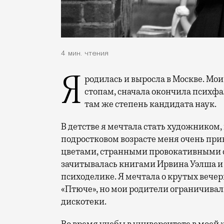
4 мин. чтения
Я родилась и выросла в Москве. Мои родители занимаются наукой, и я пошла по их
стопам, сначала окончила психфа
там же степень кандидата наук.
В детстве я мечтала стать художником, 
подростковом возрасте меня очень прив
цветами, странными провокативными 
зачитывалась книгами Ирвина Уэлша и
психоделике. Я мечтала о крутых вечер
«Птюче», но мои родители ограничивал
дискотеки.