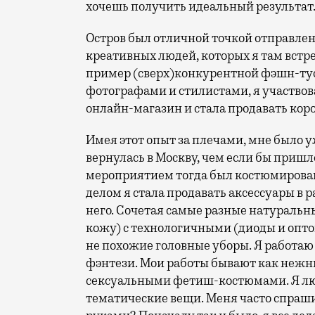
хочешь получить идеальный результат
Остров был отличной точкой отправлени
креативных людей, которых я там встр
пример (сверх)конкурентной фэшн-тус
фотографами и стилистами, я участвов
онлайн-магазин и стала продавать кор
Имея этот опыт за плечами, мне было у
вернулась в Москву, чем если бы приш
мероприятием тогда был костюмирован
делом я стала продавать аксессуары в 
него. Сочетая самые разные натуральн
кожу) с технологичными (диоды и оптов
не похожие головные уборы. Я работаю
фэнтези. Мои работы бывают как нежны
сексуальными фетиш-костюмами. Я люб
тематические вещи. Меня часто спраш