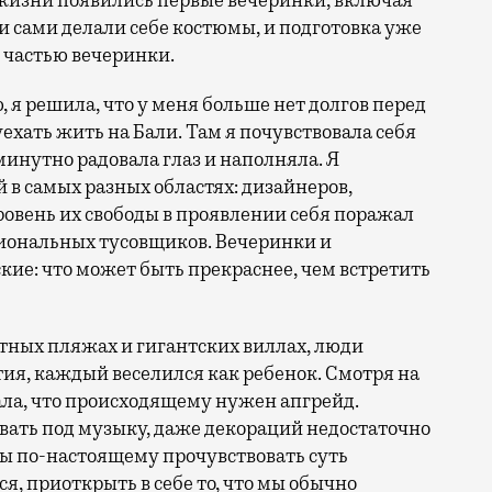
 жизни появились первые вечеринки, включая
и сами делали себе костюмы, и подготовка уже
й частью вечеринки.
, я решила, что у меня больше нет долгов перед
уехать жить на Бали. Там я почувствовала себя
минутно радовала глаз и наполняла. Я
 в самых разных областях: дизайнеров,
ровень их свободы в проявлении себя поражал
сиональных тусовщиков. Вечеринки и
кие: что может быть прекраснее, чем встретить
тных пляжах и гигантских виллах, люди
ия, каждый веселился как ребенок. Смотря на
овала, что происходящему нужен апгрейд.
евать под музыку, даже декораций недостаточно
бы по-настоящему прочувствовать суть
, приоткрыть в себе то, что мы обычно