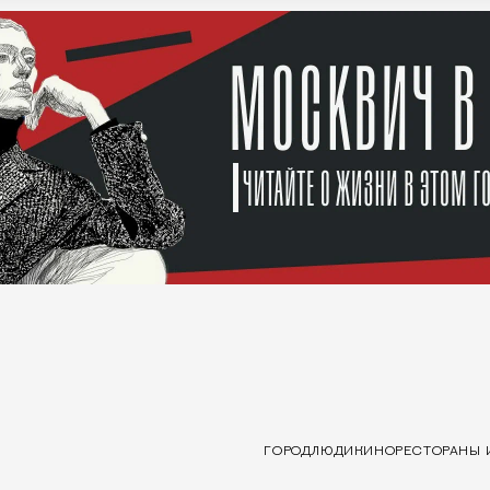
ГОРОД
ЛЮДИ
КИНО
РЕСТОРАНЫ 