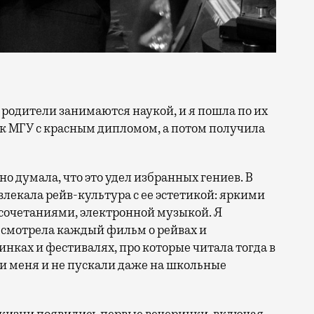
к МГУ с красным дипломом, а потом получила
но думала, что это удел избранных гениев. В
лекала рейв-культура с ее эстетикой: яркими
сочетаниями, электронной музыкой. Я
 смотрела каждый фильм о рейвах и
инках и фестивалях, про которые читала тогда в
и меня и не пускали даже на школьные