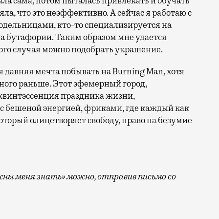
лала сама, потом пыталась привлекать и обучать
ла, что это неэффективно. А сейчас я работаю с
дельницами, кто-то специализируется на
на бутафории. Таким образом мне удается
ого случая можно подобрать украшение.
 давняя мечта побывать на Burning Man, хотя
ного раньше. Этот эфемерный город,
квинтэссенция праздника жизни,
 с бешеной энергией, фриками, где каждый как
оторый олицетворяет свободу, право на безумие
ны меня знать» можно, отправив письмо со