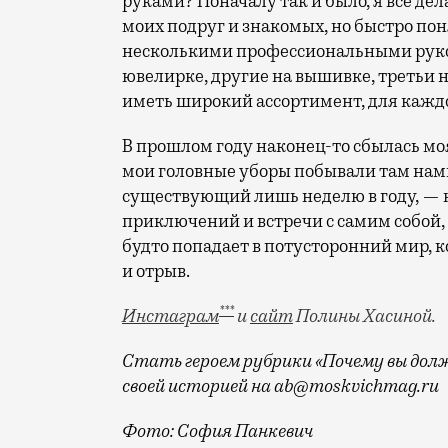
руками? Поначалу так и было, я все де
моих подруг и знакомых, но быстро поня
несколькими профессиональными руко
ювелирке, другие на вышивке, третьи 
иметь широкий ассортимент, для кажд
В прошлом году наконец-то сбылась моя
мои головные уборы побывали там нам
существующий лишь неделю в году, — 
приключений и встречи с самим собой,
будто попадает в потусторонний мир, к
и отрыв.
***
Инстаграм
и
сайт
Полины Хасиной.
Стать героем рубрики «Почему вы долж
своей историей на ab@moskvichmag.ru
Фото: София Панкевич