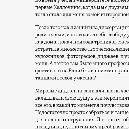
Во время учебы в университете в моей
первые Хеллоуины, когда мы с друзьям
тогда стала для меня самой интересно
После того как я защитила диссертацию
родителями, и позволила себе свободу 
как дома, яркая природа тропиков еже
встретила множество творческих людей
художников, фотографов, диджеев, и у
меня. А также там было много профес
фестивали на Бали были поистине райс
танцами восход у океана?
Мировые диджеи играли для нас на час
вкладывали свою душу в эти мероприят
все это, в какой то момент я почувств
Недостаточно просто собраться и танц
для полного погружения. Для того что
праздника, нужно самому преобразиться