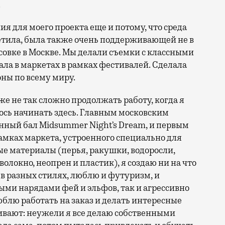
.
я для моего проекта еще и потому, что среда
етила, была также очень поддерживающей не в
овке в Москве. Мы делали съемки с классными
ала в маркетах в рамках фестивалей. Сделала
оны по всему миру.
же не так сложно продолжать работу, когда я
лось начинать здесь. Главным московским
ный бал Midsummer Night’s Dream, и первым
рамках маркета, устроенного специально для
ые материалы (перья, ракушки, водоросли,
олокно, неопрен и пластик), я создаю ни на что
 в разных стилях, люблю и футуризм, и
ми нарядами фей и эльфов, так и агрессивно
лю работать на заказ и делать интересные
ивают: неужели я все делаю собственными