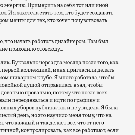
 энергию. Примерить на себя тот или иной
. И я захотела стать тем, кто будет создавать
ом мечты для тех, кто хочет почувствовать
, что начать работать дизайнером. Там был
ние приходило отовсюду…
лик. Буквально через два месяца после того, как
оей первой коллекцией, меня пригласили делать
амом шикарном клубе. Я много работала, чтобы
спокойной душой отправилась в зал, чтобы
 довольно провально, потому что после всех
вали переодеваться и идти по графику и
вных уборов публика так и не увидела. Я была
целый день, но это научило меня тому, что на
 что каждый и так делает все, что от него
тичной, контролировать, как все работают, если