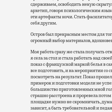
сдерживаем, освободить некую скрытую
архетип, говоря психологическим языком
эти артефакты ночи. Стать фасилитатор
себя другим.
Остров был прекрасным местом для того
огромный выбор материалов, вдохнове
Моя работа сразу же стала получать отк
я села за стол и стала работать над св
показ с французской маркой белья в с
все подготовить, и на мероприятии со 
посмотреть на результат. Показ прошел
примерок и подготовки модели не успе
большинство приготовленных мной голо
страшно расстроена и проревела потом 
площадке нужно не скромничать, думая,
зависит, а быть требовательной и педан