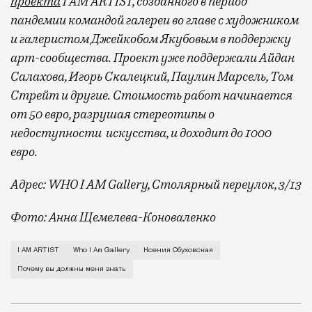
проекта
I AM ARTIST, созданного в период
пандемии командой галереи во главе с художником
и галеристом Джейкобом Якубовым в поддержку
арт-сообщества. Проект уже поддержали Айдан
Салахова, Игорь Скалецкий, Паулин Марсель, Том
Стрейт и другие. Стоимость работ начинается
от 50 евро, разрушая стереотипы о
недоступности искусства, и доходит до 1000
евро.
Адрес: WHO I AM Gallery, Столярный переулок, 3/13
Фото: Анна Щемелева-Коноваленко
Я родилась на юге Москвы, в месте, куда совсем нед
I AM ARTIST
Who I Am Gallery
Ксения Обуховская
Почему вы должны меня знать