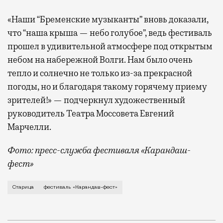
«Наши “Бременские музыканты” вновь доказали,
что “наша крыша — небо голубое”, ведь фестиваль
прошел в удивительной атмосфере под открытым
небом на набережной Волги. Нам было очень
тепло и солнечно не только из-за прекрасной
погоды, но и благодаря такому горячему приему
зрителей!» — подчеркнул художественный
руководитель Театра Моссовета Евгений
Марчелли.
Фото: пресс-служба фестиваля «Карандаш-
фест»
В минувший уикенд маленькая Старица в Тверской об
Старица
фестиваль «Карандаш-фест»