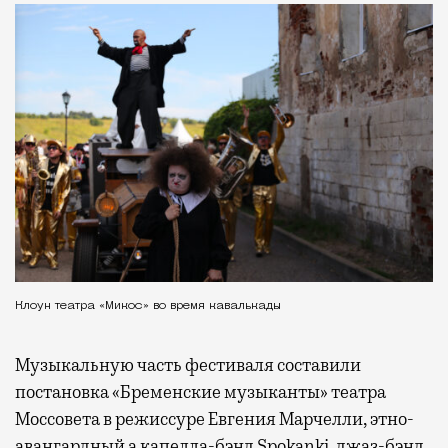
Клоун театра «Микос» во время кавалькады
Музыкальную часть фестиваля составили
постановка «Бременские музыканты» театра
Моссовета в режиссуре Евгения Марчелли, этно-
авангардный а капелла-бэнд Spokanki, джаз-бэнд