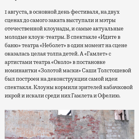
1 августа, в основной день фестиваля, на двух
сценах до самого заката выступали и мэтры
отечественной клоунады, и самые актуальные
молодые клоун-театры. В спектакле «Идите в
баню» театра «Неболет» в один момент на сцене
оказалась целая толпа детей. А «Гамлет» с
артистами театра «Около» в постановке
номинантки «Золотой маски» Саши Толстошевой
был построен на деконструкции самой идеи
спектакля. Клоуны кормили зрителей кабачковой
икрой и искали среди них Гамлета и Офелию.