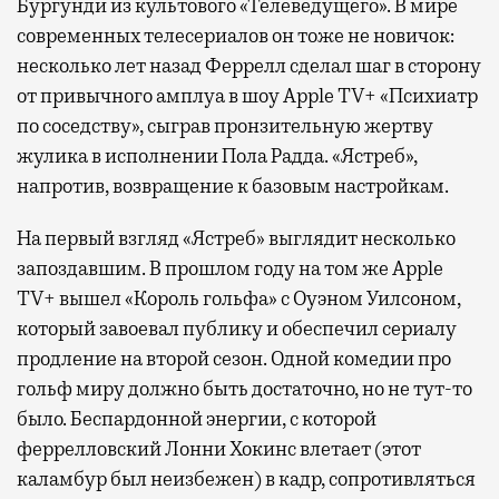
Бургунди из культового «Телеведущего». В мире
современных телесериалов он тоже не новичок:
несколько лет назад Феррелл сделал шаг в сторону
от привычного амплуа в шоу Apple TV+ «Психиатр
по соседству», сыграв пронзительную жертву
жулика в исполнении Пола Радда. «Ястреб»,
напротив, возвращение к базовым настройкам.
На первый взгляд «Ястреб» выглядит несколько
запоздавшим. В прошлом году на том же Apple
TV+ вышел «Король гольфа» с Оуэном Уилсоном,
который завоевал публику и обеспечил сериалу
продление на второй сезон. Одной комедии про
гольф миру должно быть достаточно, но не тут-то
было. Беспардонной энергии, с которой
феррелловский Лонни Хокинс влетает (этот
каламбур был неизбежен) в кадр, сопротивляться