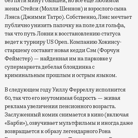
без пяти минут бывшей, но все еще любимой
жены Стейси (Молли Шеннон) и взрослого сына
Лэнса (Джимми Татро). Собственно, Лэнс мечтает
публично унизить папочку на поле для гольфа,
так что путь Лонни к восстановлению статуса
ведет к турниру US Open. Компанию Хокинсу-
старшему составит новая кедди Сэм (Форчун
Феймстер) — найденная им на парковке у
супермаркета дебелая блондинка с
криминальным прошлым и острым языком.
В следующем году Уиллу Ферреллу исполнится
60, так что его неутомимая бодрость — живая
реклама увеличения пенсионного возраста.
Заслуженный комик снимается в кино (включая
«Барби»), озвучивает мультфильмы и иногда даже
возвращается к образу легендарного Рона