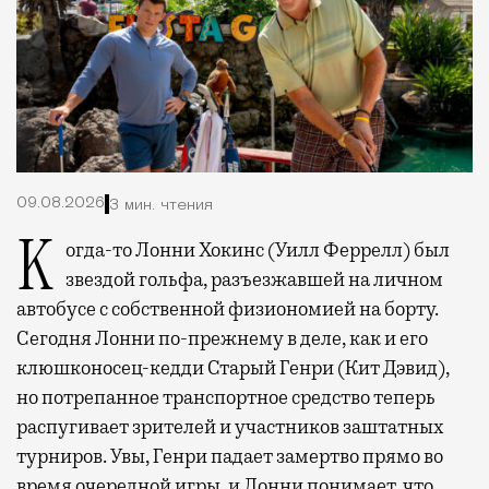
09.08.2026
3 мин. чтения
Когда-то Лонни Хокинс (Уилл Феррелл) был
звездой гольфа, разъезжавшей на личном
автобусе с собственной физиономией на борту.
Сегодня Лонни по-прежнему в деле, как и его
клюшконосец-кедди Старый Генри (Кит Дэвид),
но потрепанное транспортное средство теперь
распугивает зрителей и участников заштатных
турниров. Увы, Генри падает замертво прямо во
время очередной игры, и Лонни понимает, что