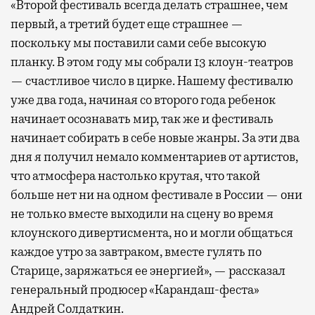
«Второй фестиваль всегда делать страшнее, чем
первый, а третий будет еще страшнее —
поскольку мы поставили сами себе высокую
планку. В этом году мы собрали 13 клоун-театров
— счастливое число в цирке. Нашему фестивалю
уже два года, начиная со второго года ребенок
начинает осознавать мир, так же и фестиваль
начинает собирать в себе новые жанры. За эти два
дня я получил немало комментариев от артистов,
что атмосфера настолько крутая, что такой
больше нет ни на одном фестивале в России — они
не только вместе выходили на сцену во время
клоунского дивертисмента, но и могли общаться
каждое утро за завтраком, вместе гулять по
Старице, заряжаться ее энергией», — рассказал
генеральный продюсер «Карандаш-феста»
Андрей Солдаткин.