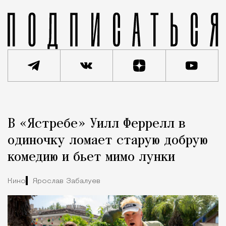
Реклама
Редакция Москвич Mag
В «Ястребе» Уилл Феррелл в
Город
одиночку ломает старую добрую
комедию и бьет мимо лунки
Кино
Ярослав Забалуев