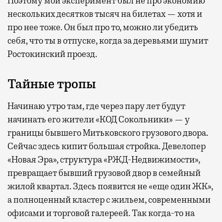
Поэтому мой эксперимент был не про экономию
нескольких десятков тысяч на билетах — хотя и
про нее тоже. Он был про то, можно ли убедить
себя, что ты в отпуске, когда за деревьями шумит
Ростокинский проезд.
Тайные тропы
Начинаю утро там, где через пару лет будут
начинать его жители «КОД Сокольники» — у
границы бывшего Митьковского грузового двора.
Сейчас здесь кипит большая стройка. Девелопер
«Новая Эра», структура «РЖД-Недвижимости»,
превращает бывший грузовой двор в семейный
жилой квартал. Здесь появится не «еще один ЖК»,
а полноценный кластер с жильем, современными
офисами и торговой галереей. Так когда-то на