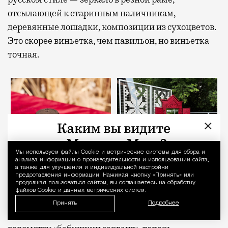
отсылающей к старинным наличникам,
деревянные лошадки, композиции из сухоцветов.
Это скорее виньетка, чем павильон, но виньетка
точная.
×
Мы используем файлы Сookie и метрические системы для сбора и
Уведомление 
анализа информации о производительности и использовании сайта,
а также для улучшения и индивидуальной настройки
предоставления информации. Нажимая кнопку «Принять» или
продолжая пользоваться сайтом, вы соглашаетесь на обработку
файлов Cookie и данных метрических систем.
Неорусский стиль сейчас на пике. Резьба, лен,
Принять
Подробнее
дерево — все то, что десять лет назад проходило по