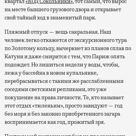
квартал
«КОД Сокольники»
, тот самый, что вырос
на месте бывшего грузового двора и открывает
свой тайный ход в знаменитый парк.
Пляжный отпуск — вещь сакральная. Наш
человек легко откажется от экскурсионного тура
по Золотому кольцу, вычеркнет из планов сплав по
Катуни и даже смирится с тем, что Париж опять
подождет. Но лишиться недели у воды, чтобы,
лежа у бассейна в новом купальнике,
перебрасываться с такими же расслабленными
соседями светскими репликами, это уже
покушение на права личности. Те, кто называет
этот отдых «тюленьим», просто завидуют — год
без моря и без законно приобретенного загара
воспринимается как год, прожитый зря.