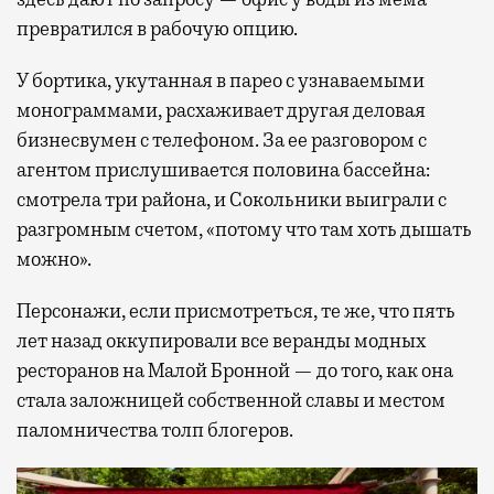
превратился в рабочую опцию.
У бортика, укутанная в парео с узнаваемыми
монограммами, расхаживает другая деловая
бизнесвумен с телефоном. За ее разговором с
агентом прислушивается половина бассейна:
смотрела три района, и Сокольники выиграли с
разгромным счетом, «потому что там хоть дышать
можно».
Персонажи, если присмотреться, те же, что пять
лет назад оккупировали все веранды модных
ресторанов на Малой Бронной — до того, как она
стала заложницей собственной славы и местом
паломничества толп блогеров.