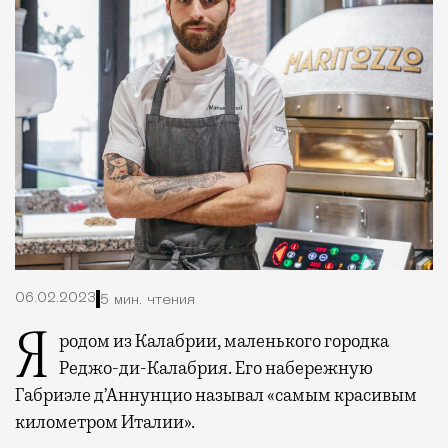
06.02.2023
5 мин. чтения
Я родом из Калабрии, маленького городка
Реджо-ди-Калабрия. Его набережную
Габриэле д’Аннунцио называл «самым красивым
километром Италии».