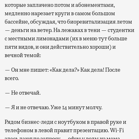
которые заплачено потом и абонементами,
медленно нарезает круги в самом большом
бассейне, обсуждая, что биоревитализация летом
— деньги на ветер. На лежаках в тени — студентки
с местными лимонадами (их в меню тут больше
пяти видов, и они действительно хороши) и
вечной темой:
— Он мне пишет: «Как дела?» Как дела! После
всего.
— Не отвечай.
— Я и не отвечаю. Уже 14 минут молчу.
Рядом бизнес-леди с ноутбуком в правой руке и
телефоном в левой правит презентацию. Wi-Fi
здесь дают по запросу — офис у воды из мема