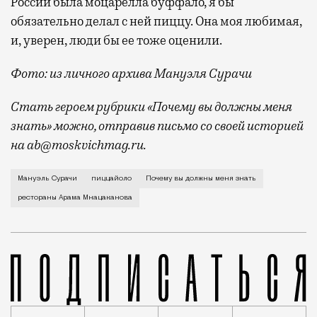
России была моцарелла буффало, я бы
обязательно делал с ней пиццу. Она моя любимая,
и, уверен, люди бы ее тоже оценили.
Фото: из личного архива Мануэля Сурачи
Стать героем рубрики «Почему вы должны меня
знать» можно, отправив письмо со своей историей
на ab@moskvichmag.ru.
Я родом из Калабрии, маленького городка Реджо-ди-
Мануэль Сурачи
пиццайоло
Почему вы должны меня знать
рестораны Арама Мнацаканова