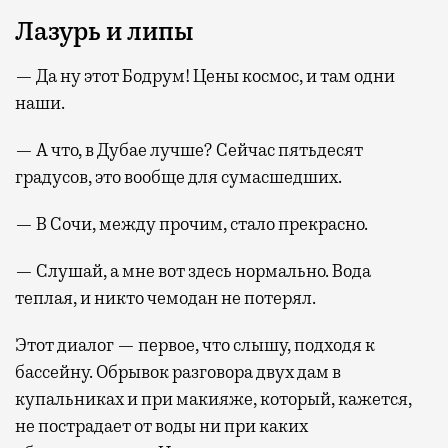
Лазурь и липы
— Да ну этот Бодрум! Цены космос, и там одни
наши.
— А что, в Дубае лучше? Сейчас пятьдесят
градусов, это вообще для сумасшедших.
— В Сочи, между прочим, стало прекрасно.
— Слушай, а мне вот здесь нормально. Вода
теплая, и никто чемодан не потерял.
Этот диалог — первое, что слышу, подходя к
бассейну. Обрывок разговора двух дам в
купальниках и при макияже, который, кажется,
не пострадает от воды ни при каких