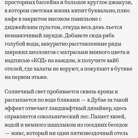
просторных бассейна и большое круглое джакузи,
в котором светская жизнь кипит буквально, плюс
кафе в закрытом высоком павильоне с
диджейским пультом, откуда весь день льется
ненавязчивый лаундж. Добавьте сюда рябь
голубой воды, аккуратно расставленные ряды
широких шезлонгов с матрасами винного цвета и
надписью «КОД» на каждом, и получите вайб
отелей, где халаты не воруют, а покупают в бутике
на первом этаже.
Солнечный свет пробивается сквозь кроны и
рассыпается по воде бликами — в Дубае за такой
эффект отвечает ландшафтный дизайнер, здесь
справляется сокольнический лес. Пахнет хвоей,
водой и немного шашлыком из соседних беседок
— микс, который ни один пятизвездочный отель