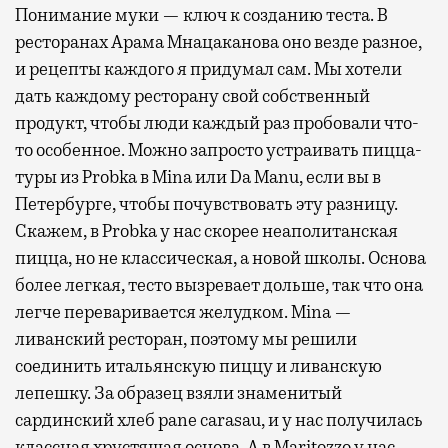
Понимание муки — ключ к созданию теста. В
ресторанах Арама Мнацаканова оно везде разное,
и рецепты каждого я придумал сам. Мы хотели
дать каждому ресторану свой собственный
продукт, чтобы люди каждый раз пробовали что-
то особенное. Можно запросто устраивать пицца-
туры из Probka в Mina или Da Manu, если вы в
Петербурге, чтобы почувствовать эту разницу.
Скажем, в Probka у нас скорее неаполитанская
пицца, но не классическая, а новой школы. Основа
более легкая, тесто вызревает дольше, так что она
легче переваривается желудком. Mina —
ливанский ресторан, поэтому мы решили
соединить итальянскую пиццу и ливанскую
лепешку. За образец взяли знаменитый
сардинский хлеб pane carasau, и у нас получилась
классная хрустящая основа. А в Maritozzo у нас