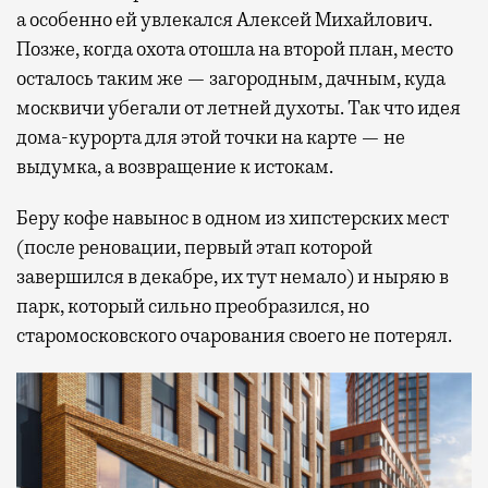
а особенно ей увлекался Алексей Михайлович.
Позже, когда охота отошла на второй план, место
осталось таким же — загородным, дачным, куда
москвичи убегали от летней духоты. Так что идея
дома-курорта для этой точки на карте — не
выдумка, а возвращение к истокам.
Беру кофе навынос в одном из хипстерских мест
(после реновации, первый этап которой
завершился в декабре, их тут немало) и ныряю в
парк, который сильно преобразился, но
старомосковского очарования своего не потерял.