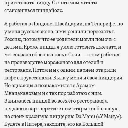
приготовить пиццу. С этого момента ты
становишься пиццайоло.
Я работал в Лондоне, Швейцарии, на Тенерифе, но
у меня русская жена, и мы решили переехать в
Россию, потому что ее родители могли помочь с
детьми. Кроме пиццы я умею готовить джелато, и
мы сначала обосновались в Сочи — я там работал
на производстве мороженого для отелей и
ресторанов. Потом мы с одним парнем открыли
кафе с круассанами. Была у меня и своя пиццерия.
Но однажды я познакомился с Арамом
Мнацакановым и с тех пор работаю с ним.
Занимаюсь пиццей во всех его ресторанах, а
недавно в партнерстве с ним открыл небольшую,
но очень красивую пиццерию Da Manu («У Ману»).
Будете в Питере, заходите, это на Большой