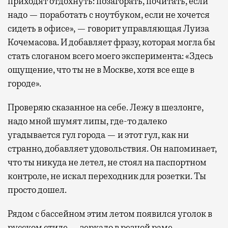
приходят отдохнуть: позагорать, почитать, если
надо — поработать с ноутбуком, если не хочется
сидеть в офисе», — говорит управляющая Луиза
Кочемасова. И добавляет фразу, которая могла бы
стать слоганом всего моего эксперимента: «Здесь
ощущение, что ты не в Москве, хотя все еще в
городе».
Проверяю сказанное на себе. Лежу в шезлонге,
надо мной шумят липы, где-то далеко
угадывается гул города — и этот гул, как ни
странно, добавляет удовольствия. Он напоминает,
что ты никуда не летел, не стоял на паспортном
контроле, не искал переходник для розетки. Ты
просто дошел.
Рядом с бассейном этим летом появился уголок в
русском стиле — зеркало в резной раме,