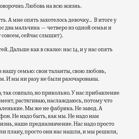
говорочно. Любовь на всю жизнь.
ь. А мне опять захотелось девочку… В итоге у
юс два мальчика — четверо из одной семьи и
совсем, сейчас слышит).
ей. Дальше как в сказке: нас 14, и у нас опять
 нашу семью: свои таланты, свою любовь,
м. И мы ни разу не были разочарованы.
о, так совпало, но прикольно. У нас прибавление
омент, растягиваю, наслаждаюсь, потому что
ленькие. Мы же не фабрика. Не завод. А
фон. Не надо быть, как мы. Не надо нам
изнь, наше предназначение. Нас надо просто
али плану, просто они нас нашли, и мы решили,