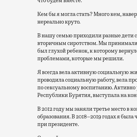
что будем вместе.
Кем бы я могла стать? Много кем, навер
нереально круто.
В нашу семью приходили разные дети с
вторичным сиротством. Мы принимали 
был глухой ребенок, к которому вернул
проблемами, которые мы решили.
Я всегда вела активную социальную ж
проводила социальную работу, вела про
по сексуальному воспитанию. Активно
Республики Бурятия, выступала на ко
В 2012 году мы заняли третье место в 
образования. В 2018–2019 годах я была
при президенте.