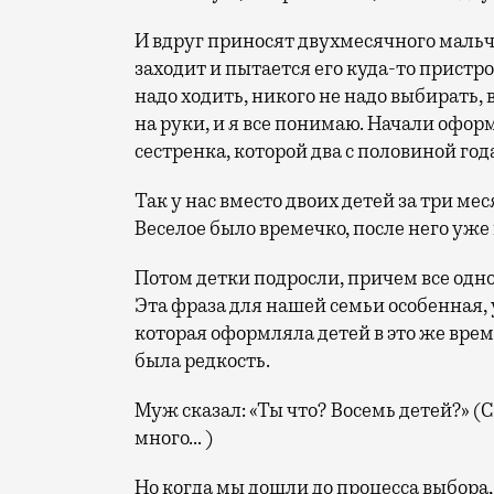
И вдруг приносят двухмесячного мальч
заходит и пытается его куда-то пристро
надо ходить, никого не надо выбирать, в
на руки, и я все понимаю. Начали оформ
сестренка, которой два с половиной год
Так у нас вместо двоих детей за три ме
Веселое было времечко, после него уже
Потом детки подросли, причем все одн
Эта фраза для нашей семьи особенная, у
которая оформляла детей в это же время
была редкость.
Муж сказал: «Ты что? Восемь детей?» 
много… )
Но когда мы дошли до процесса выбора,