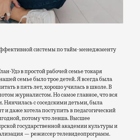
 Улан-Удэ в простой рабочей семье токаря
нашей семье было трое детей. Я всегда была
итать в пять лет, хорошо училась в школе. В
отом журналистом. Но самое главное, что вся
и. Нянчилась с соседскими детьми, была
т и даже хотела поступить в педагогический
игодной, потому что левша. Высшее
ирской государственной академии культуры и
иализация — режиссер телевидеопрограмм.