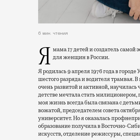
6 мин. чтения
Я мама 17 детей и создатель самой эффективной системы по тайм-менеджменту
для женщин в России.
Я родилась 9 апреля 1976 года в городе
шестого разряда и водителя трамвая. В 
очень развитой и активной, научилась ч
детстве мечтала стать милиционером, п
моя жизнь всегда была связана с детьм
вожатой, председателем совета октября
университет. Но я оказалась профнепр
образование получила в Восточно-Сиб
искусств, отделение режиссуры, спец