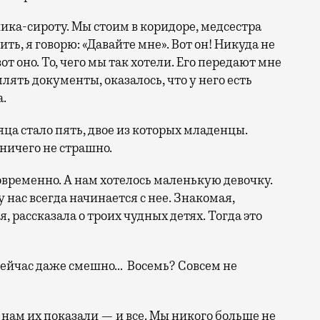
ика-сироту. Мы стоим в коридоре, медсестра
ить, я говорю: «Давайте мне». Вот он! Никуда не
от оно. То, чего мы так хотели. Его передают мне
лять документы, оказалось, что у него есть
а.
сяца стало пять, двое из которых младенцы.
 ничего не страшно.
овременно. А нам хотелось маленькую девочку.
 нас всегда начинается с нее. Знакомая,
, рассказала о троих чудных детях. Тогда это
(Сейчас даже смешно… Восемь? Совсем не
 нам их показали — и все. Мы никого больше не