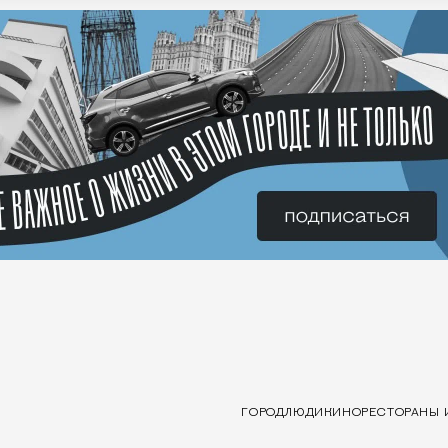
ГОРОД
ЛЮДИ
КИНО
РЕСТОРАНЫ 