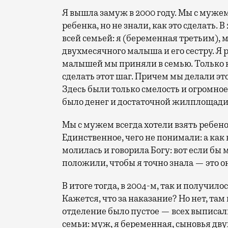
Я вышла замуж в 2000 году. Мы с мужем
ребенка, но не знали, как это сделать.
всей семьей: я (беременная третьим), 
двухмесячного малыша и его сестру. Я 
малышей мы приняли в семью. Только н
сделать этот шаг. Причем мы делали это
Здесь были только смелость и огромное
было денег и достаточной жилплощади
Мы с мужем всегда хотели взять ребеноч
Единственное, чего не понимали: а как 
молилась и говорила Богу: вот если бы 
положили, чтобы я точно знала — это о
В итоге тогда, в 2004-м, так и получил
Кажется, что за наказание? Но нет, там
отделение было пустое — всех выписали
семьи: муж, я беременная, сыновья двух