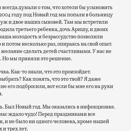
 всегда думали о том, что хотели бы усыновить
 В 2004 году под Новый год мы попали в больницу
муж и двое наших сыновей. Там мы встретили
родила третьего ребенка, дочь Аришу, и двоих
аша молодость и безрассудство позволили
 и потом несколько раз, опираясь на свой опыт.
 желание сделать детей счастливыми. У нас не
. Но мы приняли это решение.
ка. Как-то знали, что это произойдет.
выбрать? Как понять, что это твой? Я даже
мне его подбросили, вот если бы мне его на руки
н.
ось. Был Новый год. Мы оказались в инфекционке.
 нас ждало чудо! Перед праздниками все
, и не было ни одного человека, кроме нашей
 и трех лет.