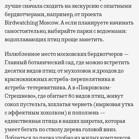
лучше сначала сходить на экскурсию с опытными
бердвотчерами, например, от проекта
Birdwatching Moscow. А если планируете начинать
самостоятельно, выбирайте парки с водоемами:
водоплавающих птиц проще заметить.
Излюбленное место московских бердвотчеров —
Главный ботанический сад, где можно встретить
десятки видов птиц: от мухоловок и дроздов до
краснокнижных ястреба-перепелятника и
ястреба-тетеревятника. А в «Покровском-
Стрешнево», где обитает 80 видов птиц, живут
сокол пустельга, хохлатая чернеть (нырковая утка
с эффектным хохолком) и поползень —
единственная птица в наших широтах, которая
умеет бегать по стволу дерева головой вниз.
Добраться до парка удобно из жилых комплексов