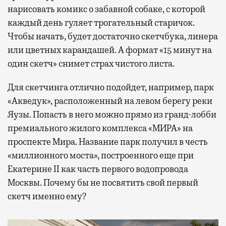
нарисовать комикс о забавной собаке, с которой
каждый день гуляет трогательный старичок.
Чтобы начать, будет достаточно скетчбука, линера
или цветных карандашей. А формат «15 минут на
один скетч» снимет страх чистого листа.
Для скетчинга отлично подойдет, например, парк
«Акведук», расположенный на левом берегу реки
Яузы. Попасть в него можно прямо из гранд-лобби
премиального жилого комплекса «МИРА» на
проспекте Мира. Название парк получил в честь
«миллионного моста», построенного еще при
Екатерине II как часть первого водопровода
Москвы. Почему бы не посвятить свой первый
скетч именно ему?