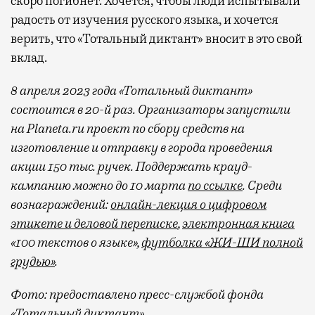
скоро погибнет. Хочется, чтобы люди испытывали
радость от изучения русского языка, и хочется
верить, что «Тотальный диктант» вносит в это свой
вклад.
8 апреля 2023 года «Тотальный диктант»
состоится в 20-й раз. Организаторы запустили
на Planeta.ru проект по сбору средств на
изготовление и отправку в города проведения
акции 150 тыс. ручек. Поддержать крауд-
кампанию можно до 10 марта
по ссылке
. Среди
вознаграждений:
онлайн-лекция о цифровом
этикете и деловой переписке
,
электронная книга
«100 текстов о языке»,
ф
утболка «ЖИ-ШИ полной
грудью»
.
Фото: предоставлено пресс-службой фонда
«Тотальный диктант»