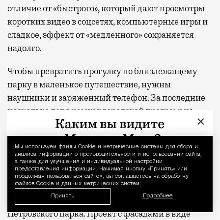
отличие от «быстрого», который дают просмотры
коротких видео в соцсетях, компьютерные игры и
сладкое, эффект от «медленного» сохраняется
надолго.
Чтобы превратить прогулку по близлежащему
парку в маленькое путешествие, нужны
наушники и заряженный телефон. За последние
несколько лет в рамках городской программы
×
«Мой район» была выпущена серия бесплатных
аудиогидов
по нетуристической Москве:
«Парки в
Мы используем файлы Сookie и метрические системы для сбора и
Уведомление 
деталях»
и
«Гуляем по районам»
.
анализа информации о производительности и использовании сайта,
а также для улучшения и индивидуальной настройки
предоставления информации. Нажимая кнопку «Принять» или
Особенно удачная локация с точки зрения
продолжая пользоваться сайтом, вы соглашаетесь на обработку
файлов Cookie и данных метрических систем.
истории доступна резидентам премиального
Принять
Подробнее
жилого комплекса «С5»
в одной минуте ходьбы от
Петровского парка. Проект с фасадами в виде