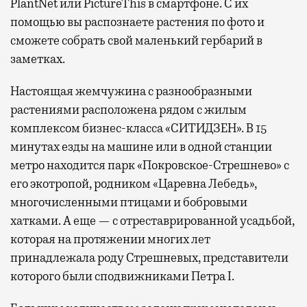
PlantNet или PictureThis в смартфоне. С их
помощью вы распознаете растения по фото и
сможете собрать свой маленький гербарий в
заметках.
Настоящая жемчужина с разнообразными
растениями расположена рядом с жилым
комплексом бизнес-класса «СИТИДЗЕН». В 15
минутах езды на машине или в одной станции
метро находится парк «Покровское-Стрешнево» с
его экотропой, родником «Царевна Лебедь»,
многочисленными птицами и бобровыми
хатками. А еще — с отреставрированной усадьбой,
которая на протяжении многих лет
принадлежала роду Стрешневых, представители
которого были сподвижниками Петра I.