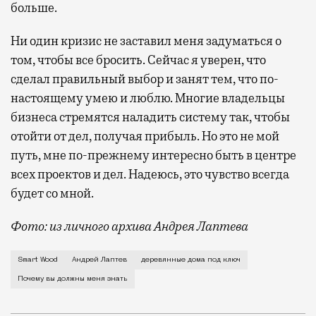
больше.
Ни один кризис не заставил меня задуматься о
том, чтобы все бросить. Сейчас я уверен, что
сделал правильный выбор и занят тем, что по-
настоящему умею и люблю. Многие владельцы
бизнеса стремятся наладить систему так, чтобы
отойти от дел, получая прибыль. Но это не мой
путь, мне по-прежнему интересно быть в центре
всех проектов и дел. Надеюсь, это чувство всегда
будет со мной.
Фото: из личного архива Андрея Лаптева
Я родился в Сергиевом Посаде и прожил здесь довол
Smart Wood
Андрей Лаптев
деревянные дома под ключ
Почему вы должны меня знать