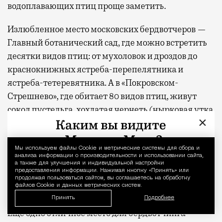
водоплавающих птиц проще заметить.
Излюбленное место московских бердвотчеров —
Главный ботанический сад, где можно встретить
десятки видов птиц: от мухоловок и дроздов до
краснокнижных ястреба-перепелятника и
ястреба-тетеревятника. А в «Покровском-
Стрешнево», где обитает 80 видов птиц, живут
сокол пустельга, хохлатая чернеть (нырковая утка
×
с эффектным хохолком) и поползень —
единственная птица в наших широтах, которая
умеет бегать по стволу дерева головой вниз.
Мы используем файлы Сookie и метрические системы для сбора и
Уведомление 
анализа информации о производительности и использовании сайта,
Добраться до парка удобно из жилых комплексов
а также для улучшения и индивидуальной настройки
предоставления информации. Нажимая кнопку «Принять» или
«СИТИДЗЕН» и «Сити Бэй» — дорога займет около
продолжая пользоваться сайтом, вы соглашаетесь на обработку
файлов Cookie и данных метрических систем.
15 минут на автомобиле.
Принять
Подробнее
Еще одно отличное место для бердвотчинга —