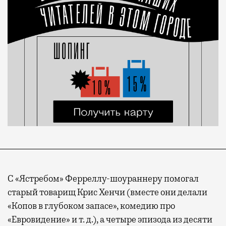
С «Ястребом» Ферреллу-шоураннеру помогал
старый товарищ Крис Хенчи (вместе они делали
«Копов в глубоком запасе», комедию про
«Евровидение» и т. д.), а четыре эпизода из десяти