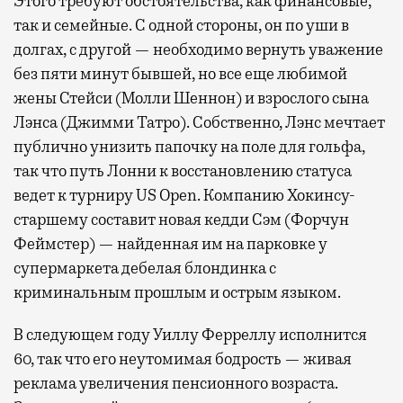
Этого требуют обстоятельства, как финансовые,
так и семейные. С одной стороны, он по уши в
долгах, с другой — необходимо вернуть уважение
без пяти минут бывшей, но все еще любимой
жены Стейси (Молли Шеннон) и взрослого сына
Лэнса (Джимми Татро). Собственно, Лэнс мечтает
публично унизить папочку на поле для гольфа,
так что путь Лонни к восстановлению статуса
ведет к турниру US Open. Компанию Хокинсу-
старшему составит новая кедди Сэм (Форчун
Феймстер) — найденная им на парковке у
супермаркета дебелая блондинка с
криминальным прошлым и острым языком.
В следующем году Уиллу Ферреллу исполнится
60, так что его неутомимая бодрость — живая
реклама увеличения пенсионного возраста.