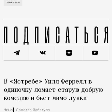
технопарк
Реклама
Редакция Москвич Mag
В «Ястребе» Уилл Феррелл в
Город
одиночку ломает старую добрую
комедию и бьет мимо лунки
Кино
Ярослав Забалуев