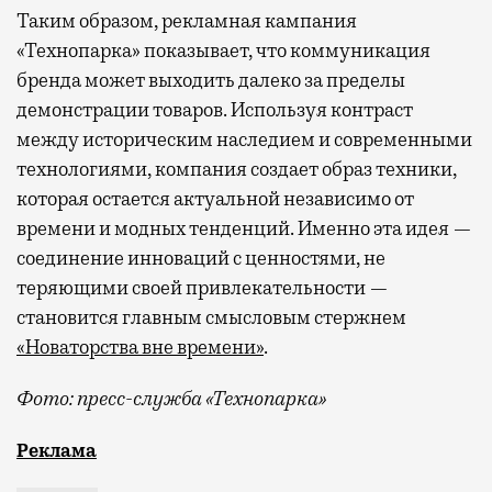
Таким образом, рекламная кампания
«Технопарка» показывает, что коммуникация
бренда может выходить далеко за пределы
демонстрации товаров. Используя контраст
между историческим наследием и современными
технологиями, компания создает образ техники,
которая остается актуальной независимо от
времени и модных тенденций. Именно эта идея —
соединение инноваций с ценностями, не
теряющими своей привлекательности —
становится главным смысловым стержнем
«Новаторства вне времени»
.
Фото: пресс-служба «Технопарка»
Рекламные кампании техники редко выходят за рамк
Реклама