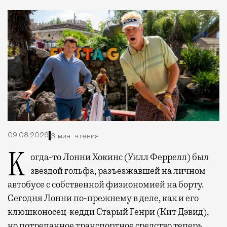
09.08.2026
3 мин. чтения
Когда-то Лонни Хокинс (Уилл Феррелл) был
звездой гольфа, разъезжавшей на личном
автобусе с собственной физиономией на борту.
Сегодня Лонни по-прежнему в деле, как и его
клюшконосец-кедди Старый Генри (Кит Дэвид),
но потрепанное транспортное средство теперь