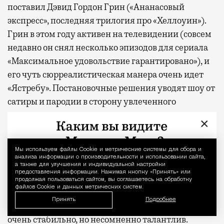
поставил Дэвид Гордон Грин («Ананасовый
экспресс», последняя трилогия про «Хеллоуин»).
Грин в этом году активен на телевидении (совсем
недавно он снял несколько эпизодов для сериала
«Максимальное удовольствие гарантировано»), и
его чуть сюрреалистическая манера очень идет
«Ястребу». Постановочные решения уводят шоу от
сатиры и пародии в сторону увлеченного
исследования вновь актуального характера.
×
В отличие от героев добрых спортивных комедий
образца «Теда Лассо» Лонни Хокинс совершенно
Мы используем файлы Сookie и метрические системы для сбора и
Уведомление 
анализа информации о производительности и использовании сайта,
не нуждается в нравственном перерождении. Это
а также для улучшения и индивидуальной настройки
предоставления информации. Нажимая кнопку «Принять» или
отчетливо неприятный герой, но он совсем не
продолжая пользоваться сайтом, вы соглашаетесь на обработку
файлов Cookie и данных метрических систем.
лишен магнетизма, смешно и много шутит про
Принять
Подробнее
яйца, а главное, пусть парадоксально, пусть не
очень стабильно, но несомненно талантлив.