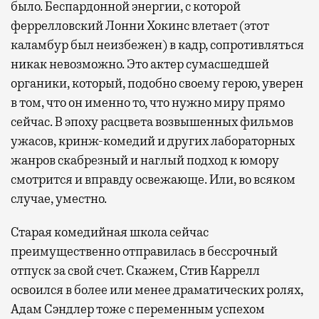
было. Беспардонной энергии, с которой
феррелловский Лонни Хокинс влетает (этот
каламбур был неизбежен) в кадр, сопротивляться
никак невозможно. Это актер сумасшедшей
органики, который, подобно своему герою, уверен
в том, что он именно то, что нужно миру прямо
сейчас. В эпоху расцвета возвышенных фильмов
ужасов, кринж-комедий и других лабораторных
жанров скабрезный и наглый подход к юмору
смотрится и вправду освежающе. Или, во всяком
случае, уместно.
Старая комедийная школа сейчас
преимущественно отправилась в бессрочный
отпуск за свой счет. Скажем, Стив Каррелл
освоился в более или менее драматических ролях,
Адам Сэндлер тоже с переменным успехом