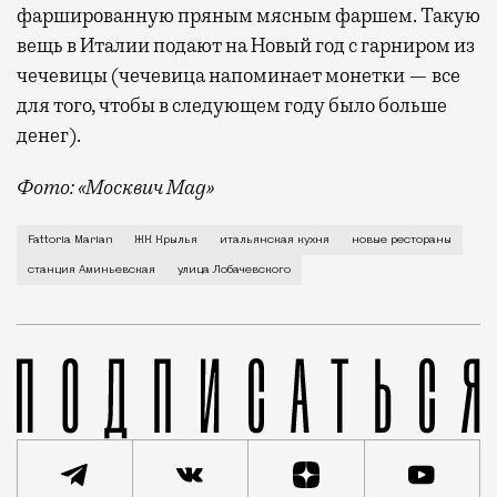
фаршированную пряным мясным фаршем. Такую
вещь в Италии подают на Новый год с гарниром из
чечевицы (чечевица напоминает монетки — все
для того, чтобы в следующем году было больше
денег).
Фото: «Москвич Mag»
Настоящая итальянская ферма и кафе при ней Fattor
Fattoria Marian
ЖК Крылья
итальянская кухня
новые рестораны
станция Аминьевская
улица Лобачевского