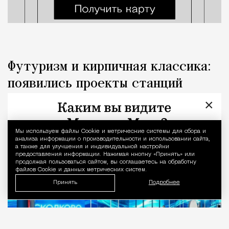
Футуризм и кирпичная классика:
появились проекты станций
метро «Сколково» и «МГСУ»
×
Город
Николай Спиридонов
Мы используем файлы Сookie и метрические системы для сбора и
Уведомление 
анализа информации о производительности и использовании сайта,
а также для улучшения и индивидуальной настройки
предоставления информации. Нажимая кнопку «Принять» или
продолжая пользоваться сайтом, вы соглашаетесь на обработку
файлов Cookie и данных метрических систем.
Принять
Подробнее