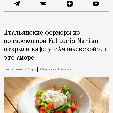
Реклама
Редакция Москвич Mag
Итальянские фермеры из
Город
подмосковной Fattoria Marian
открыли кафе у «Аминьевской», и
это аморе
Рестораны и бары
Светлана Кесоян