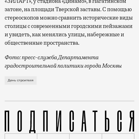
«ЗИЛАРТ», у стадиона «Динамо», в Нагатинском
затоне, на площади Тверской заставы. С помощью
стереоскопов можно сравнить исторические виды
столицы с современными городскими пейзажами
и увидеть, как менялись улицы, набережные и
общественные пространства.
Фото: пресс-служба Департамента
градостроительной политики города Москвы
В этом году профессиональный праздник День строи
День строителя