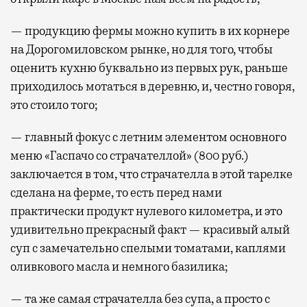
— продукцию фермы можно купить в их корнере
на Дорогомиловском рынке, но для того, чтобы
оценить кухню буквально из первых рук, раньше
приходилось мотаться в деревню, и, честно говоря,
это стоило того;
— главный фокус с летним элементом основного
меню «Гаспачо со страчателлой» (800 руб.)
заключается в том, что страчателла в этой тарелке
сделана на ферме, то есть перед нами
практически продукт нулевого километра, и это
удивительно прекрасный факт — красивый алый
суп с замечательно спелыми томатами, каплями
оливкового масла и немного базилика;
— та же самая страчателла без супа, а просто с