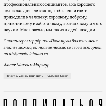
профессиональных официантов, а на хорошего
человека. Для нас важно, чтобы наши гости
приходили к человеку: хорошему, доброму,
приветливому и заботливому, а остальному мы его
научим. Мне повезло, мы таких людей находим.
Стать героем рубрики «Почему вы должны меня
знать» можно, отправив письмо со своей историей
на ab@moskvichmag.ru
Фото: Максим Мармур
Я совладелец холдинга BB Group, в который входят 
Почему вы должны меня знать
Светлана Дробот