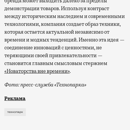
бренда может выходить далеко за пределы
демонстрации товаров. Используя контраст
между историческим наследием и современными
технологиями, компания создает образ техники,
которая остается актуальной независимо от
времени и модных тенденций. Именно эта идея —
соединение инноваций с ценностями, не
теряющими своей привлекательности —
становится главным смысловым стержнем
«Новаторства вне времени»
.
Фото: пресс-служба «Технопарка»
Рекламные кампании техники редко выходят за рамк
Реклама
технопарк