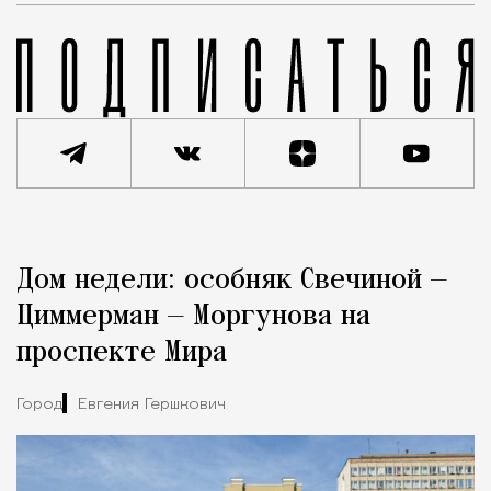
Реклама
Редакция Москвич Mag
Дом недели: особняк Свечиной —
Город
Циммерман — Моргунова на
проспекте Мира
Город
Евгения Гершкович