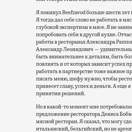
Я покинул Beefzavod больше шести лет 
Я тогда дал себе слово не работать в мя
глубокой экспертизы в мясе. Я не зан
попробовать себя в другой кухне. Отча
работы в ресторанах Александра Раппоп
Александр Леонидович — удивительный
быть внимательнее к деталям, быть бо
повлиять и от которых зависит успех п
работать в партнерстве тоже важное п
писать меню, шефу нужно, чтобы рестор
принесет славу, успех и деньги. А еще я
принятии решений.
Но в какой-то момент мне потребовалас
предложение ресторатора Дениса Бобко
мясной ресторан. Я сказал, что могу с
итальянский, бельгийский, но не арген