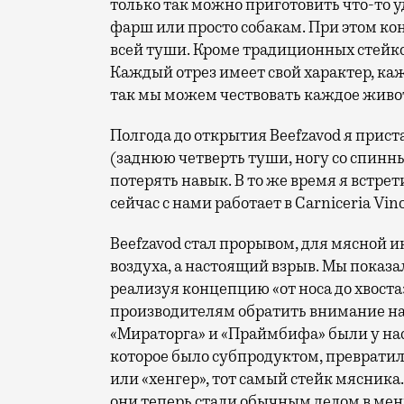
только так можно приготовить что-то у
фарш или просто собакам. При этом ко
всей туши. Кроме традиционных стейков
Каждый отрез имеет свой характер, ка
так мы можем чествовать каждое живот
Полгода до открытия Beefzavod я прист
(заднюю четверть туши, ногу со спинны
потерять навык. В то же время я встр
сейчас с нами работает в Carniceria Vino
Beefzavod стал прорывом, для мясной и
воздуха, а настоящий взрыв. Мы показа
реализуя концепцию «от носа до хвоста
производителям обратить внимание на
«Мираторга» и «Праймбифа» были у нас 
которое было субпродуктом, превратил
или «хенгер», тот самый стейк мясника.
они теперь стали обычным делом в мен