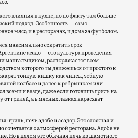
со.
кого влияния в кухне, но по факту там больше
узский подход. Особенность — само
еное мясо, и в ресторанах, и дома за футболом.
мся максимально сократить срок
в Аргентине асадо — это культура проведения
али мангальщиком, распоряжается всем
водством которого ты движешься от простого к
 жарят тонкую кишку как чипсы, зобную
ровяной колбасе и далее к ребрышкам или
ся всеми и везде, даже если готовишь гриль на
у от грилей, а в мясных лавках нарасхват
гня: гриль, печь адобе и асадор. Это сложная и
о сочетается с атмосферой ресторана. Адобе не
ние. Но в целом это обычная печь из шамотного