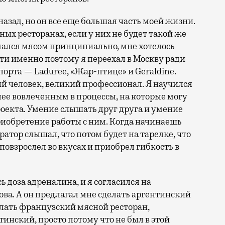
назад, но он все еще большая часть моей жизни.
сных ресторанах, если у них не будет такой же
имался мясом принципиально, мне хотелось
сти именно поэтому я переехал в Москву ради
орта — Laduree, «Жар-птице» и Geraldine.
 человек, великий профессионал. Я научился
лее вовлеченным в процессы, на которые могу
роекта. Умение слышать друг друга и умение
риобретение работы с ним. Когда начинаешь
атор слышал, что потом будет на тарелке, что
 повзрослел во вкусах и приобрел гибкость в
ь доза адреналина, и я согласился на
ва. А он предлагал мне сделать аргентинский
делать французский мясной ресторан,
тинский, просто потому что не был в этой