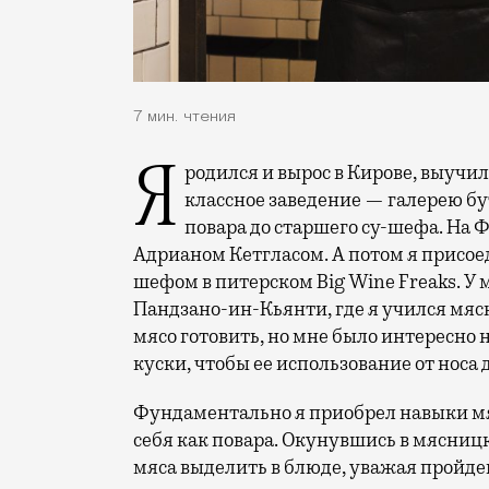
7 мин. чтения
Я родился и вырос в Кирове, выучился на повара и уехал работать в Питер. Попал в
классное заведение — галерею бут
повара до старшего су-шефа. На 
Адрианом Кетгласом. А потом я присое
шефом в питерском Big Wine Freaks. У
Пандзано-ин-Кьянти, где я учился мяс
мясо готовить, но мне было интересно
куски, чтобы ее использование от носа
Фундаментально я приобрел навыки мя
себя как повара. Окунувшись в мясниц
мяса выделить в блюде, уважая пройде