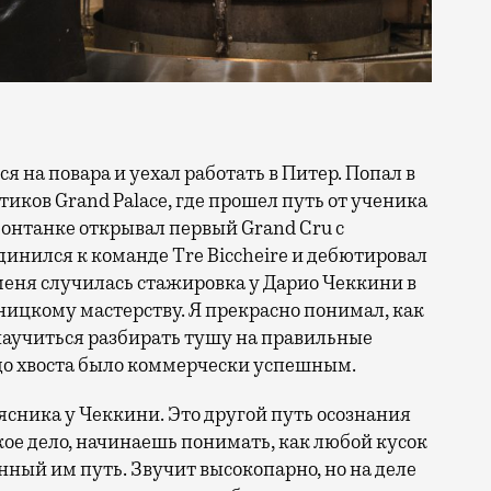
иков Grand Palace, где прошел путь от ученика
Фонтанке открывал первый Grand Cru с
динился к команде Tre Biccheire и дебютировал
 меня случилась стажировка у Дарио Чеккини в
ницкому мастерству. Я прекрасно понимал, как
 научиться разбирать тушу на правильные
 до хвоста было коммерчески успешным.
сника у Чеккини. Это другой путь осознания
кое дело, начинаешь понимать, как любой кусок
нный им путь. Звучит высокопарно, но на деле