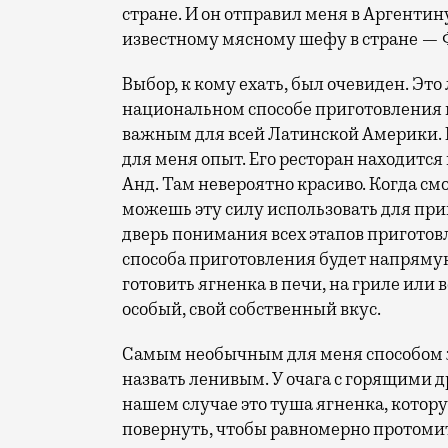
стране. И он отправил меня в Аргентину
известному мясному шефу в стране —
Выбор, к кому ехать, был очевиден. Это
национальном способе приготовления м
важным для всей Латинской Америки. 
для меня опыт. Его ресторан находится
Анд. Там невероятно красиво. Когда смо
можешь эту силу использовать для пр
дверь понимания всех этапов приготов
способа приготовления будет напрямую
готовить ягненка в печи, на гриле или 
особый, свой собственный вкус.
Самым необычным для меня способом ж
назвать ленивым. У очага с горящими 
нашем случае это туша ягненка, котор
повернуть, чтобы равномерно протомит