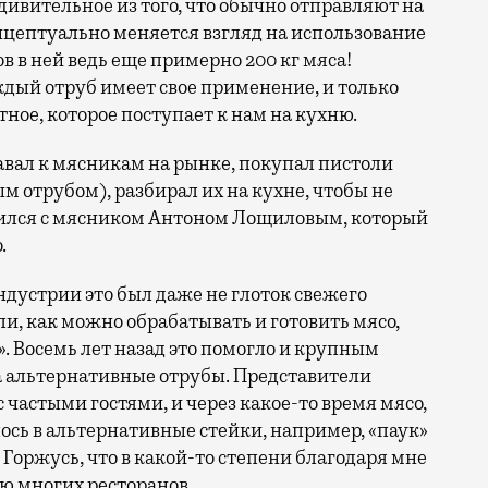
дивительное из того, что обычно отправляют на
нцептуально меняется взгляд на использование
 в ней ведь еще примерно 200 кг мяса!
ждый отруб имеет свое применение, и только
ное, которое поступает к нам на кухню.
авал к мясникам на рынке, покупал пистоли
м отрубом), разбирал их на кухне, чтобы не
етился с мясником Антоном Лощиловым, который
.
ндустрии это был даже не глоток свежего
ли, как можно обрабатывать и готовить мясо,
». Восемь лет назад это помогло и крупным
 альтернативные отрубы. Представители
частыми гостями, и через какое-то время мясо,
ось в альтернативные стейки, например, «паук»
 Горжусь, что в какой-то степени благодаря мне
ю многих ресторанов.