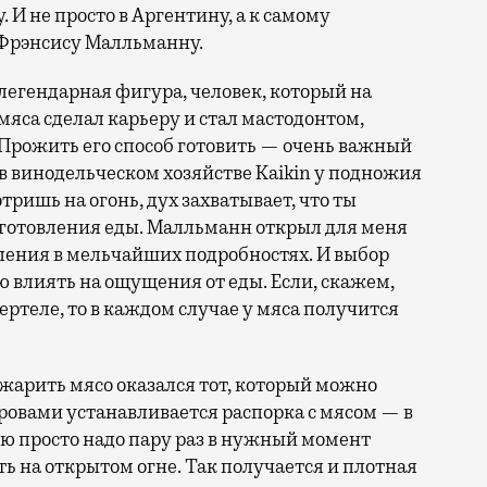
. И не просто в Аргентину, а к самому
 Фрэнсису Малльманну.
 легендарная фигура, человек, который на
яса сделал карьеру и стал мастодонтом,
Прожить его способ готовить — очень важный
 в винодельческом хозяйстве Kaikin у подножия
тришь на огонь, дух захватывает, что ты
иготовления еды. Малльманн открыл для меня
ления в мельчайших подробностях. И выбор
 влиять на ощущения от еды. Если, скажем,
вертеле, то в каждом случае у мяса получится
арить мясо оказался тот, который можно
дровами устанавливается распорка с мясом — в
ую просто надо пару раз в нужный момент
ь на открытом огне. Так получается и плотная