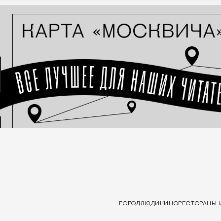
ГОРОД
ЛЮДИ
КИНО
РЕСТОРАНЫ 