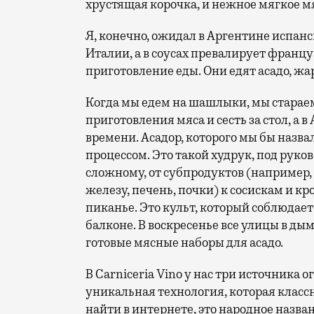
хрустящая корочка, и нежное мягкое мя
Я, конечно, ожидал в Аргентине испанс
Италии, а в соусах превалирует франц
приготовление еды. Они едят асадо, жар
Когда мы едем на шашлыки, мы старае
приготовления мяса и сесть за стол, а 
времени. Асадор, которого мы бы назв
процессом. Это такой худрук, под руко
сложному, от субпродуктов (например,
железу, печень, почки) к сосискам и к
пиканье. Это культ, который соблюдает
балконе. В воскресенье все улицы в дым
готовые мясные наборы для асадо.
В Carniceria Vino у нас три источника о
уникальная технология, которая классн
найти в интернете, это народное назва