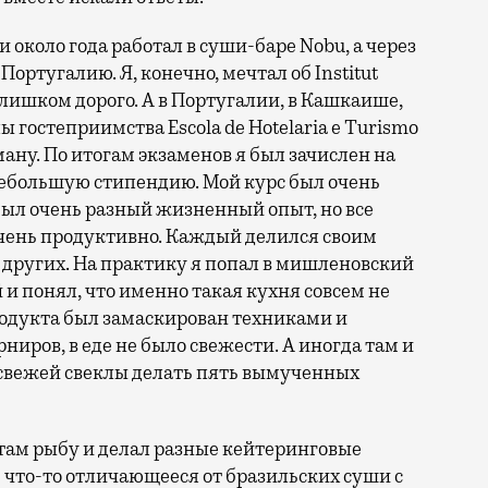
 и около года работал в суши-баре Nobu, а через
Португалию. Я, конечно, мечтал об Institut
 слишком дорого. А в Португалии, в Кашкаише,
гостеприимства Escola de Hotelaria e Turismo
рману. По итогам экзаменов я был зачислен на
небольшую стипендию. Мой курс был очень
ех был очень разный жизненный опыт, но все
очень продуктивно. Каждый делился своим
я других. На практику я попал в мишленовский
и понял, что именно такая кухня совсем не
продукта был замаскирован техниками и
ниров, в еде не было свежести. А иногда там и
й свежей свеклы делать пять вымученных
там рыбу и делал разные кейтеринговые
 что-то отличающееся от бразильских суши с