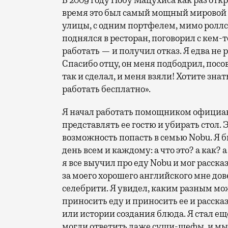
В 2009 году Нобу Мацухиса как раз отк
время это был самый мощный мировой бр
улицы, с одним портфелем, мимо ролл
поднялся в ресторан, поговорил с кем-т
работать — и получил отказ. Я едва не 
Спасибо отцу, он меня подбодрил, посо
так и сделал, и меня взяли! Хотите зна
работать бесплатно».
Я начал работать помощником официант
представлять ее гостю и убирать стол. Э
возможность попасть в семью Nobu. Я 
день всем и каждому: а что это? а как? 
я все выучил про еду Nobu и мог расска
за моего хорошего английского мне д
селебрити. Я увидел, каким разным мож
приносить еду и приносить ее и расска
или истории создания блюда. Я стал ещ
могли ответить даже суши-шефы, и мы 