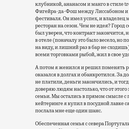
клубникой, ананасом и манго в стиле tr
Фигейра-да-Фош между Лиссабоном и П
фестиваля. Он имел успех, и владелец 
ресторан на сезон. Чем не идея? Город с
был уверен, что контракт закончится, 
в отеле (поначалу это было весело, но 
на виду, и лишний раз в бар не сходишь
всеми торговками рыбой, жил в свое удо
А потом я женился и решил поменять ра
оказался в долгах и обанкротился. За 
не платили, деньги закончились, и тогда
доверяю людям настолько, что от этого
семьи. Мы остались в прямом смысле с 
кейтеринге я купил в посудной лавке с
послала мне еще один шанс.
Обеспеченная семья с севера Португал