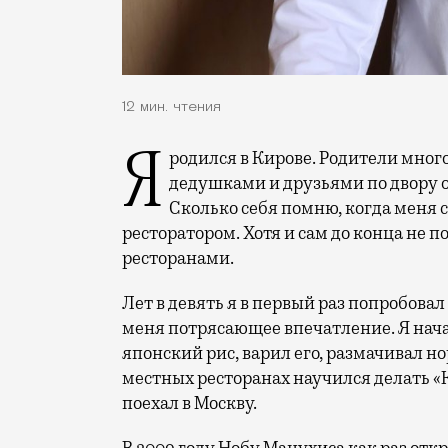
12 мин. чтения
Я родился в Кирове. Родители много путешествовали, и я вырос с бабушками-
дедушками и друзьями по двору 
Сколько себя помню, когда меня с
ресторатором. Хотя и сам до конца не п
ресторанами.
Лет в девять я в первый раз попробовал
меня потрясающее впечатление. Я нача
японский рис, варил его, размачивал н
местных ресторанах научился делать 
поехал в Москву.