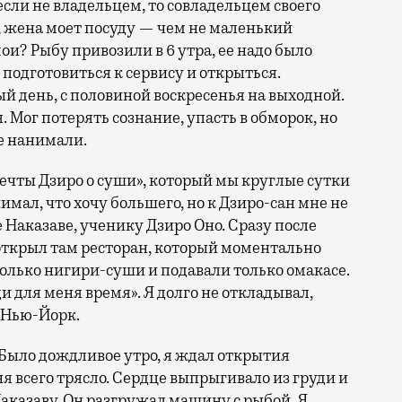
сли не владельцем, то совладельцем своего
, жена моет посуду — чем не маленький
и? Рыбу привозили в 6 утра, ее надо было
 подготовиться к сервису и открыться.
й день, с половиной воскресенья на выходной.
. Мог потерять сознание, упасть в обморок, но
е нанимали.
ечты Дзиро о суши», который мы круглые сутки
имал, что хочу большего, но к Дзиро-сан мне не
е Наказаве, ученику Дзиро Оно. Сразу после
открыл там ресторан, который моментально
олько нигири-суши и подавали только омакасе.
ди для меня время». Я долго не откладывал,
в Нью-Йорк.
 Было дождливое утро, я ждал открытия
я всего трясло. Сердце выпрыгивало из груди и
 Наказаву. Он разгружал машину с рыбой. Я