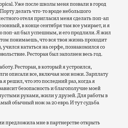
opical. Уже после школы меня позвали в город
орту делать что-то вроде небольшого
местного отеля пригласил меня сделать поп-ап
езонный, в конце сентября там все умирает, и я
но поп-ап был успешным, и его продлили. Я жил
потом понимаешь, что вся твоя жизнь проходит
), учился кататься на серфе, познакомился со
вольствие. Ресторан был заполнен весь год.
боту. Ресторан, в который я устроился,
долги описали все, включая мои ножи. Зарплату
 я решил, что это последний раз, когда я
 зависит безопасность и благополучие моей
пустыми руками, жили у друзей. Для работы в
амый обычный нож за 20 евро. И тут судьба
ии предложила мне в партнерстве открыть