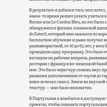
В результате я добился того, чего хотел,
какое-то время решил уехать учиться в 
Bocuse или Le Cordon Bleu, но это было
обнаружился филиал лозаннской школы 
do Estoril, который мне оказался по ка
бесплатное обучение и даже получал 
разновозрастной, от 16 до 65 лет, у вс
проходили одну программу. Это было 
взглядом на рабочие вопросы, развива
ресторан с французско-немецкой базой 
мое. Это было чересчур сложно, вкус 
разными дополнениями от соусов до гар
вовсе исчезал смысл. Зачем из вкусно
текстур — мне было непонятно.
В Португалии я влюбился в доступную 
проекты, чтобы показать португальцам