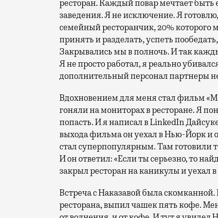
ресторан. Каждый повар мечтает быть е
заведения. Я не исключение. Я готовлю
семейный ресторанчик, 20% которого мо
принять и разделать, успеть пообедать,
Закрывались мы в полночь. И так кажды
Я не просто работал, я реально убивался
дополнительный персонал партнеры н
Вдохновением для меня стал фильм «М
гоняли на мониторах в ресторане. Я пон
попасть. И я написал в LinkedIn Дайсук
выхода фильма он уехал в Нью-Йорк и 
стал суперпопулярным. Там готовили т
И он ответил: «Если ты серьезно, то най
закрыл ресторан на каникулы и уехал 
Встреча с Наказавой была скомканной.
ресторана, выпил чашек пять кофе. Мен
от волнения, и от кофе. И тут я увидел