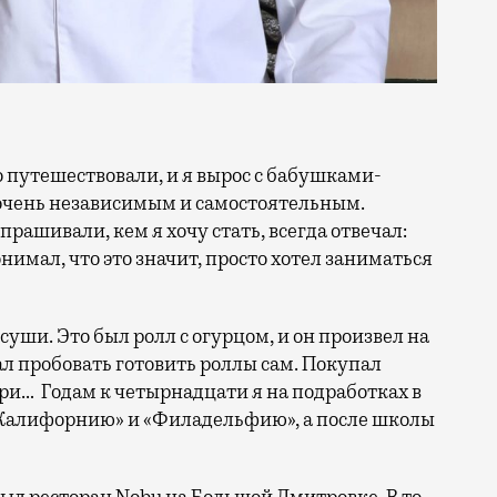
очень независимым и самостоятельным.
прашивали, кем я хочу стать, всегда отвечал:
онимал, что это значит, просто хотел заниматься
 суши. Это был ролл с огурцом, и он произвел на
л пробовать готовить роллы сам. Покупал
ори… Годам к четырнадцати я на подработках в
«Калифорнию» и «Филадельфию», а после школы