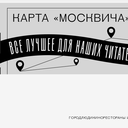
ГОРОД
ЛЮДИ
КИНО
РЕСТОРАНЫ 