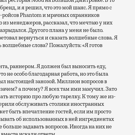
рыл ресторан Nobu на Большой Дмитровке. В то
енд, и я решил, что это мой шанс. Я прямо с
с-ройсов Phantom и мрачных охранников
о из менеджеров, рассказал, что мечтаю у них
разрыдался. Другого плана у меня не было.
ветовал вернуться и сказать волшебные слова. Я
ть волшебные слова? Пожалуйста: «Я готов
а, раннером. Я должен был выносить еду,
то не особо благодарная работа, но это была
был настоящей занозой. Миллион вопросов в
а зачем? а почему? Я всех там ими замучил. Зато
зать историю про любую тарелку. К тому же из-
оверили обслуживать столики иностранных
ет быть впечатление гостей, если им просто
зывать об использованных в ней ингредиентах
е больше задавать вопросов. Иногда на них не
вместе искали ответы.