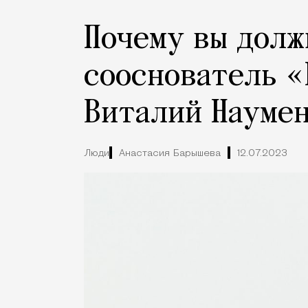
Почему вы долж
сооснователь 
Виталий Науме
Люди
Анастасия Барышева
12.07.2023