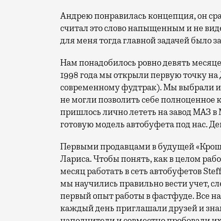
Андрею понравилась концепция, он сра
считал это слово напыщенным и не вид
для меня тогда главной задачей было з
Нам понадобилось ровно девять месяцев
1998 года мы открыли первую точку на
современному фудтрак). Мы выбрали им
не могли позволить себе полноценное к
пришлось лично лететь на завод МАЗ в
готовую модель автобуфета под нас. Де
Первыми продавцами в будущей «Крош
Лариса. Чтобы понять, как в целом раб
месяц работать в сеть автобуфетов Stef
мы научились правильно вести учет, с
первый опыт работы в фастфуде. Все 
каждый день приглашали друзей и зна
наполнители и совместно пробовали их