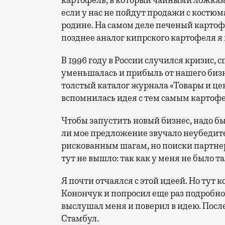
картофель, в который чайными ложкам
если у нас не пойдут продажи с костюм
родине. На самом деле печеный картофе
позднее аналог кипрского картофеля я
В 1996 году в России случился кризис, 
уменьшалась и прибыль от нашего бизн
толстый каталог журнала «Товары и цен
вспомнилась идея с тем самым картофел
Чтобы запустить новый бизнес, надо бы
ли мое предложение звучало неубедител
рискованным шагам, но поиски партнер
тут не вышло: так как у меня не было та
Я почти отчаялся с этой идеей. Но тут
Конончук и попросил еще раз подробно 
выслушал меня и поверил в идею. После
Стамбул.