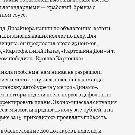
и легендарными — крабовый, брынза с
чном соусе.
д. Дизайнера нашли по объявлению, кстати,
и для многих наших коллег по цеху. Для
вщика: он предложил около 25 неймов,
, «Картофельный Папа», «Картошкин Дом» и т.
ывом победила «Крошка Картошка».
никла проблема: нам никак не разрешали
оиски места тянулись, пока наша команда
становку автобуфета у метро «Динамо».
рез полторы недели после первого дефолта, но
орректировать планы. Экономическая ситуация
а: мы могли продавать колу за 7 рублей, а на
же за 15, приходилось проявлять гибкость.
в баснословные 400 долларов в неделю, и