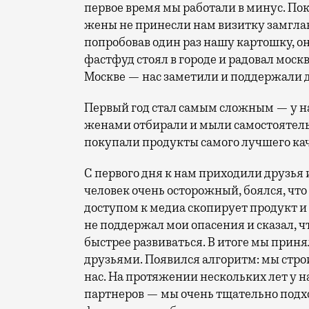
первое время мы работали в минус. Пок
жены не принесли нам визитку замгла
попробовав один раз нашу картошку, он
фастфуд стоял в городе и радовал москв
Москве — нас заметили и поддержали 
Первый год стал самым сложным — у на
женами отбирали и мыли самостоятельно
покупали продукты самого лучшего кач
С первого дня к нам приходили друзья 
человек очень осторожный, боялся, чт
доступом к медиа скопирует продукт и
не поддержал мои опасения и сказал, ч
быстрее развиваться. В итоге мы при
друзьями. Появился алгоритм: мы стро
нас. На протяжении нескольких лет у 
партнеров — мы очень тщательно подхо