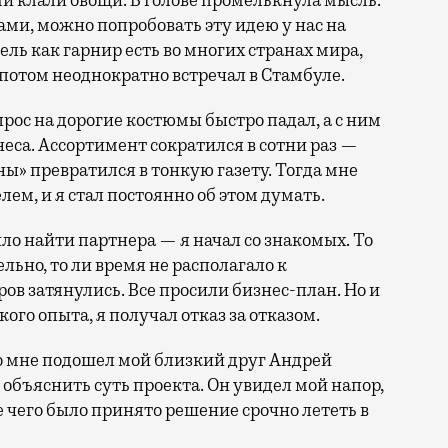
и клали овощи. В голове промелькнула мысль:
ами, можно попробовать эту идею у нас на
ль как гарнир есть во многих странах мира,
 потом неоднократно встречал в Стамбуле.
спрос на дорогие костюмы быстро падал, а с ним
еса. Ассортимент сократился в сотни раз —
ы» превратился в тонкую газету. Тогда мне
ем, и я стал постоянно об этом думать.
ло найти партнера — я начал со знакомых. То
ьно, то ли время не располагало к
ов затянулись. Все просили бизнес-план. Но и
кого опыта, я получал отказ за отказом.
 ко мне подошел мой близкий друг Андрей
объяснить суть проекта. Он увидел мой напор,
 чего было принято решение срочно лететь в