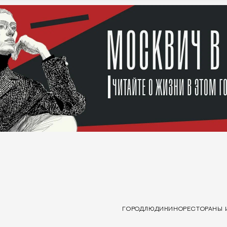
ГОРОД
ЛЮДИ
КИНО
РЕСТОРАНЫ 