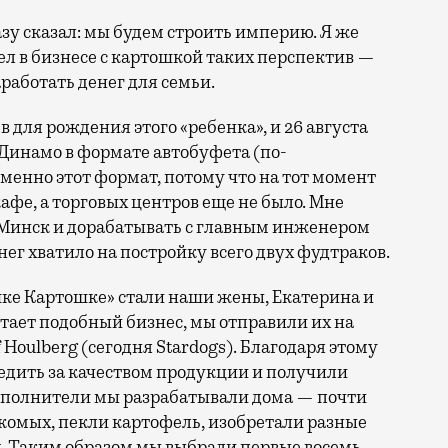
зу сказал: мы будем строить империю. Я же
ел в бизнесе с картошкой таких перспектив —
аработать денег для семьи.
 для рождения этого «ребенка», и 26 августа
 Динамо в формате автобуфета (по-
енно этот формат, потому что на тот момент
афе, а торговых центров еще не было. Мне
 Минск и дорабатывать с главным инженером
нег хватило на постройку всего двух фудтраков.
ке Картошке» стали наши жены, Екатерина и
отает подобный бизнес, мы отправили их на
f Houlberg (сегодня Stardogs). Благодаря этому
ледить за качеством продукции и получили
наполнители мы разрабатывали дома — почти
комых, пекли картофель, изобретали разные
. Таким образом мы выбрали первые восемь