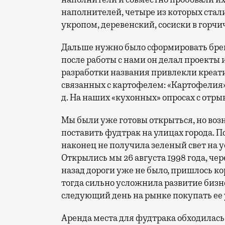
наполнителей, четыре из которых стал
укропом, деревенский, сосиски в горчи
Дальше нужно было сформировать брен
после работы с нами он делал проекты 
разработки названия привлекли креати
связанных с картофелем: «Картофелия»
д. На наших «кухонных» опросах с отр
Мы были уже готовы открыться, но воз
поставить фудтрак на улицах города. П
наконец не получила зеленый свет на у
Открылись мы 26 августа 1998 года, че
назад дороги уже не было, пришлось к
тогда сильно усложнила развитие бизнес
следующий день на рынке покупать ее у
Аренда места для фудтрака обходилась 