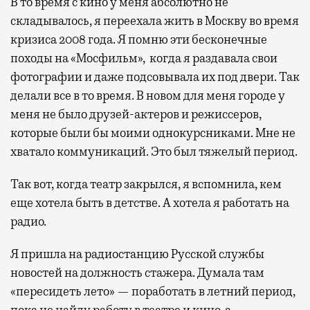
В то время с кино у меня абсолютно не
складывалось, я переехала жить в Москву во время
кризиса 2008 года. Я помню эти бесконечные
походы на «Мосфильм», когда я раздавала свои
фотографии и даже подсовывала их под двери. Так
делали все в то время. В новом для меня городе у
меня не было друзей-актеров и режиссеров,
которые были бы моими однокурсниками. Мне не
хватало коммуникаций. Это был тяжелый период.
Так вот, когда театр закрылся, я вспомнила, кем
еще хотела быть в детстве. А хотела я работать на
радио.
Я пришла на радиостанцию Русской службы
новостей на должность стажера. Думала там
«пересидеть лето» — поработать в летний период,
пока не найду работу в театре и кино, а