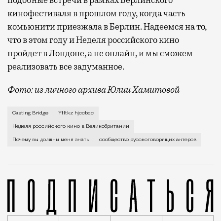
кинофестиваля в прошлом году, когда часть
комьюнити приезжала в Берлин. Надеемся на то,
что в этом году и Неделя российского кино
пройдет в Лондоне, а не онлайн, и мы сможем
реализовать все задуманное.
Фото: из личного архива Юлии Хамитовой
Я родилась в Башкирии, в городе Уфе. На
Casting Bridge
Ytltkz hjccbqc
Неделя российского кино в Великобритании
Почему вы должны меня знать
сообщество русскоговорящих актеров