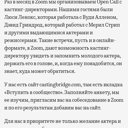
Раз в месяц в Zoom мы организовываем Open Call с
кастинг-директорами. Нашими гостями были
Люси Ленокс, которая работала с Вуди Алленом,
Дэвид Гриндрод, который работал с Мерил Стрип
и другими выдающимися актерами и
режиссерами. Такие встречи, пусть и в онлайн-
формате, в Zoom, дают возможность кастинг-
директору увидеть и запомнить молодого актера,
держать его в голове, и, когда ему понадобится, он
знает, куда может обратиться.
У нас есть сайт castingbridge.com, там есть вкладка
«Вступить в сообщество». Заполняйте анкету, мы
ее изучим, пригласим вас на собеседование в Zoom
и по его результатам добавим вас на сайт.
Для нас в приоритете не только желание актера и