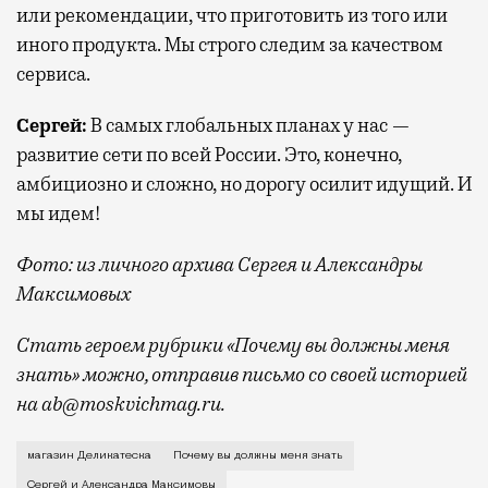
или рекомендации, что приготовить из того или
иного продукта. Мы строго следим за качеством
сервиса.
Сергей:
В самых глобальных планах у нас —
развитие сети по всей России. Это, конечно,
амбициозно и сложно, но дорогу осилит идущий. И
мы идем!
Фото: из личного архива Сергея и Александры
Максимовых
Стать героем рубрики «Почему вы должны меня
знать» можно, отправив письмо со своей историей
на ab@moskvichmag.ru.
Сергей: Родился я в живописном месте в Киргизии, 
магазин Деликатеска
Почему вы должны меня знать
Сергей и Александра Максимовы