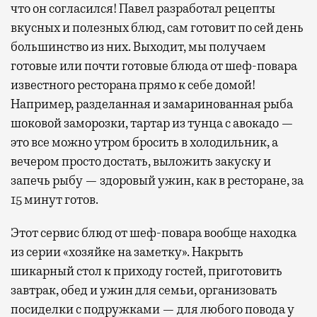
что он согласился! Павел разработал рецепты
вкусных и полезных блюд, сам готовит по сей день
большинство из них. Выходит, мы получаем
готовые или почти готовые блюда от шеф-повара
известного ресторана прямо к себе домой!
Например, разделанная и замаринованная рыба
шоковой заморозки, тартар из тунца с авокадо —
это все можно утром бросить в холодильник, а
вечером просто достать, выложить закуску и
запечь рыбу — здоровый ужин, как в ресторане, за
15 минут готов.
Этот сервис блюд от шеф-повара вообще находка
из серии «хозяйке на заметку». Накрыть
шикарный стол к приходу гостей, приготовить
завтрак, обед и ужин для семьи, организовать
посиделки с подружками — для любого повода у