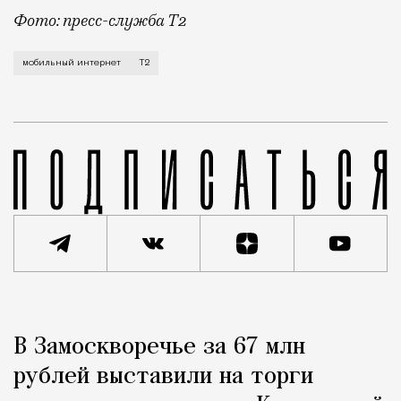
Фото: пресс-служба Т2
Мобильный оператор Т2 завершил работы по увеличе
мобильный интернет
Т2
Реклама
Редакция Москвич Mag
В Замоскворечье за 67 млн
Город
рублей выставили на торги