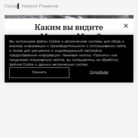
Город
Кирилл Романов
×
Мы используем файлы Сookie и метрические системы для сбора и
Уведомление 
анализа информации о производительности и использовании сайта,
а также для улучшения и индивидуальной настройки
предоставления информации. Нажимая кнопку «Принять» или
продолжая пользоваться сайтом, вы соглашаетесь на обработку
файлов Cookie и данных метрических систем.
Принять
Подробнее
06.08.2026
2 мин. чтения
Об этом
рассказал
на Международном
евразийском форуме такси руководитель
направления регулирования сервисов аренды
дептранса Кирилл Федоров.